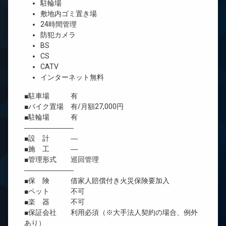
駐輪場
敷地内ゴミ置き場
24時間管理
防犯カメラ
BS
CS
CATV
インターネット無料
■駐車場 有
■バイク置場 有/月額27,000円
■駐輪場 有
―――――――
■設 計 ―
■施 工 ―
■管理形式 巡回管理
―――――――
■保 険 借家人賠償付き火災保険要加入
■ペット 不可
■楽 器 不可
■保証会社 利用必須（※大手法人契約の場合、例外
あり）