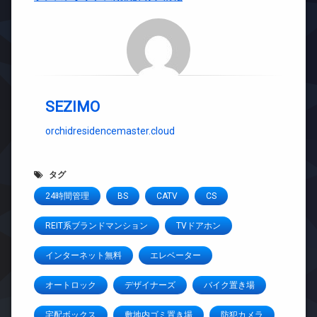
SEZIMO
orchidresidencemaster.cloud
タグ
24時間管理
BS
CATV
CS
REIT系ブランドマンション
TVドアホン
インターネット無料
エレベーター
オートロック
デザイナーズ
バイク置き場
宅配ボックス
敷地内ゴミ置き場
防犯カメラ