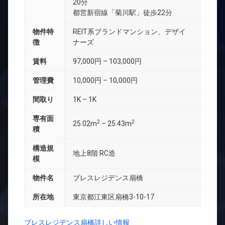
20分
都営新宿線「菊川駅」徒歩22分
物件特
REIT系ブランドマンション、デザイ
徴
ナーズ
賃料
97,000円 – 103,000円
管理費
10,000円 – 10,000円
間取り
1K – 1K
専有面
2
2
25.02m
– 25.43m
積
構造規
地上8階 RC造
模
物件名
ブレスレジデンス扇橋
所在地
東京都江東区扇橋3-10-17
ブレスレジデンス扇橋詳しい情報