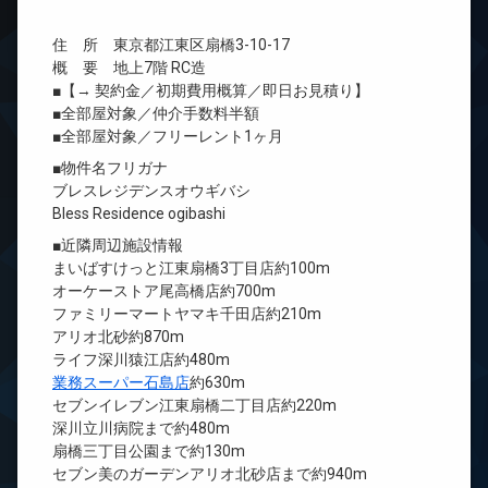
住 所 東京都江東区扇橋3-10-17
概 要 地上7階 RC造
■【→ 契約金／初期費用概算／即日お見積り】
■全部屋対象／仲介手数料半額
■全部屋対象／フリーレント1ヶ月
■物件名フリガナ
ブレスレジデンスオウギバシ
Bless Residence ogibashi
■近隣周辺施設情報
まいばすけっと江東扇橋3丁目店約100m
オーケーストア尾高橋店約700m
ファミリーマートヤマキ千田店約210m
アリオ北砂約870m
ライフ深川猿江店約480m
業務スーパー石島店
約630m
セブンイレブン江東扇橋二丁目店約220m
深川立川病院まで約480m
扇橋三丁目公園まで約130m
セブン美のガーデンアリオ北砂店まで約940m