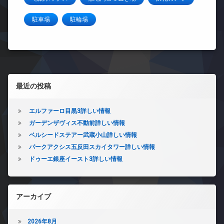
駐車場
駐輪場
左サイドバー
最近の投稿
エルファーロ目黒3詳しい情報
ガーデンザヴィス不動前詳しい情報
ベルシードステアー武蔵小山詳しい情報
パークアクシス五反田スカイタワー詳しい情報
ドゥーエ銀座イースト3詳しい情報
アーカイブ
2026年8月