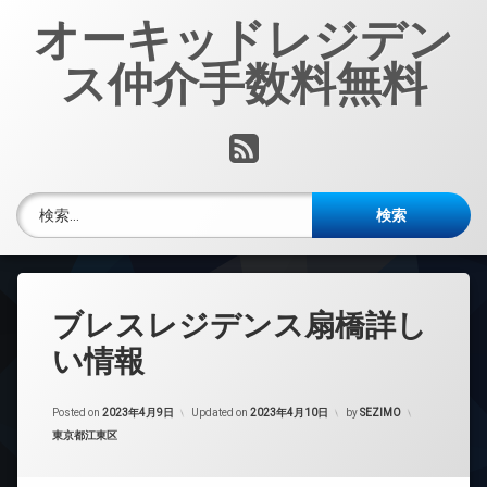
コ
オーキッドレジデン
ン
テ
ス仲介手数料無料
ン
ツ
へ
RSS
ス
キ
ッ
検索:
プ
ブレスレジデンス扇橋詳し
い情報
Posted on
2023年4月9日
Updated on
2023年4月10日
by
SEZIMO
カテゴリー:
東京都江東区