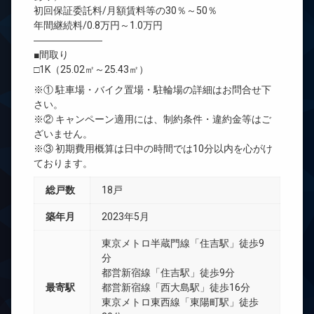
初回保証委託料/月額賃料等の30％～50％
年間継続料/0.8万円～1.0万円
―――――――
■間取り
□1K（25.02㎡～25.43㎡）
※① 駐車場・バイク置場・駐輪場の詳細はお問合せ下
さい。
※② キャンペーン適用には、制約条件・違約金等はご
ざいません。
※③ 初期費用概算は日中の時間では10分以内を心がけ
ております。
総戸数
18戸
築年月
2023年5月
東京メトロ半蔵門線「住吉駅」徒歩9
分
都営新宿線「住吉駅」徒歩9分
最寄駅
都営新宿線「西大島駅」徒歩16分
東京メトロ東西線「東陽町駅」徒歩