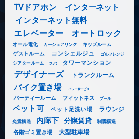
TVドアホン
インターネット
インターネット無料
エレベーター
オートロック
オール電化
キッズルーム
カーシェアリング
コンシェルジュ
ゲストルーム
ゴルフレンジ
タワーマンション
シアタールーム
スパ
デザイナーズ
トランクルーム
バイク置き場
バレーサービス
フィットネス
パーティールーム
プール
ペット可
ラウンジ
ペット足洗い場
内廊下
分譲賃貸
免震構造
制震構造
大型駐車場
各階ゴミ置き場