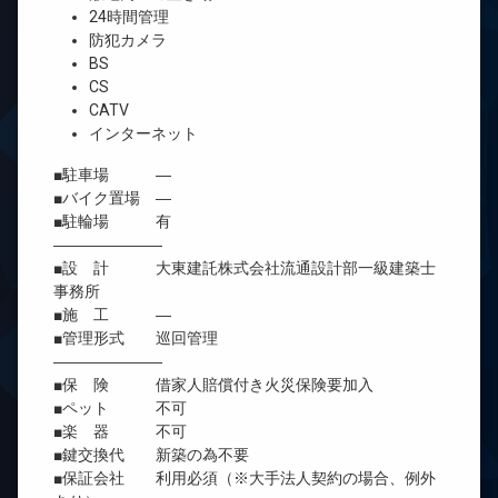
24時間管理
防犯カメラ
BS
CS
CATV
インターネット
■駐車場 ―
■バイク置場 ―
■駐輪場 有
―――――――
■設 計 大東建託株式会社流通設計部一級建築士
事務所
■施 工 ―
■管理形式 巡回管理
―――――――
■保 険 借家人賠償付き火災保険要加入
■ペット 不可
■楽 器 不可
■鍵交換代 新築の為不要
■保証会社 利用必須（※大手法人契約の場合、例外