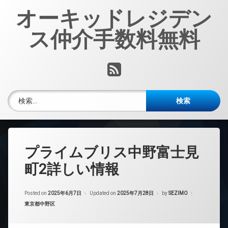
コ
オーキッドレジデン
ン
テ
ス仲介手数料無料
ン
ツ
へ
RSS
ス
キ
ッ
検索:
プ
プライムブリス中野富士見
町2詳しい情報
Posted on
2025年6月7日
Updated on
2025年7月28日
by
SEZIMO
カテゴリー:
東京都中野区