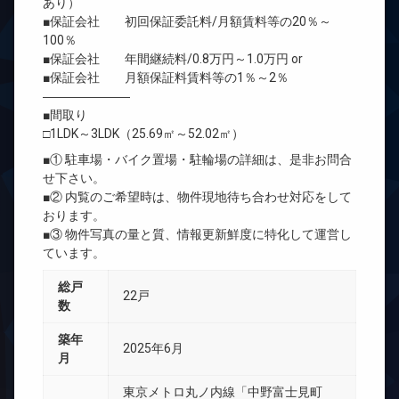
あり）
■保証会社 初回保証委託料/月額賃料等の20％～
100％
■保証会社 年間継続料/0.8万円～1.0万円 or
■保証会社 月額保証料賃料等の1％～2％
―――――――
■間取り
□1LDK～3LDK（25.69㎡～52.02㎡）
■① 駐車場・バイク置場・駐輪場の詳細は、是非お問合
せ下さい。
■② 内覧のご希望時は、物件現地待ち合わせ対応をして
おります。
■③ 物件写真の量と質、情報更新鮮度に特化して運営し
ています。
総戸
22戸
数
築年
2025年6月
月
東京メトロ丸ノ内線「中野富士見町