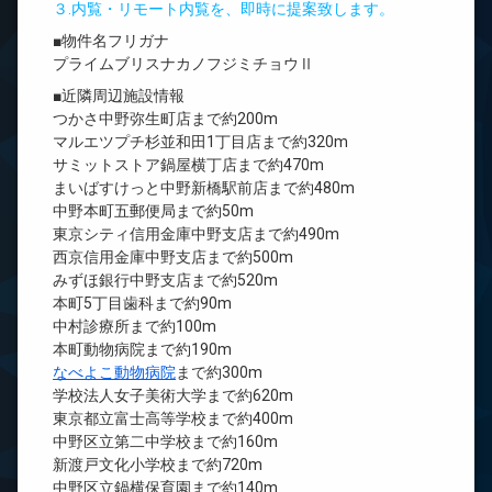
３.内覧・リモート内覧を、即時に提案致します。
■物件名フリガナ
プライムブリスナカノフジミチョウⅡ
■近隣周辺施設情報
つかさ中野弥生町店まで約200m
マルエツプチ杉並和田1丁目店まで約320m
サミットストア鍋屋横丁店まで約470m
まいばすけっと中野新橋駅前店まで約480m
中野本町五郵便局まで約50m
東京シティ信用金庫中野支店まで約490m
西京信用金庫中野支店まで約500m
みずほ銀行中野支店まで約520m
本町5丁目歯科まで約90m
中村診療所まで約100m
本町動物病院まで約190m
なべよこ動物病院
まで約300m
学校法人女子美術大学まで約620m
東京都立富士高等学校まで約400m
中野区立第二中学校まで約160m
新渡戸文化小学校まで約720m
中野区立鍋横保育園まで約140m