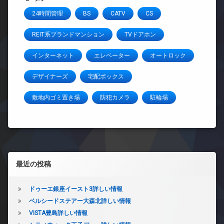
24時間管理
BS
CATV
CS
REIT系ブランドマンション
TVドアホン
インターネット
エレベーター
オートロック
デザイナーズ
宅配ボックス
敷地内ゴミ置き場
防犯カメラ
駐輪場
左サイドバー
最近の投稿
ドゥーエ銀座イースト3詳しい情報
ベルシードステアー大森北詳しい情報
VISTA豊島詳しい情報