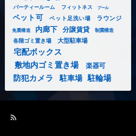
フィットネス
パーティールーム
プール
ペット可
ラウンジ
ペット足洗い場
内廊下
分譲賃貸
免震構造
制震構造
大型駐車場
各階ゴミ置き場
宅配ボックス
敷地内ゴミ置き場
楽器可
防犯カメラ
駐輪場
駐車場
RSS