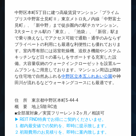
中野区本町5丁目に建つ高級賃貸マンション「プライム
ブリス中野富士見町Ⅱ」東京メトロ丸ノ内線「中野富士
見町」、「新中野」まで徒歩圏内の駅チカマンション。
3大ターミナル駅の「東京」、「池袋」、「新宿」駅ま
で乗り換えなしでアクセス可能で通勤・通学のみならず
プライベートの利用にも最適な利便性にも優れておりま
す。室内専有部には浴室乾燥機、追炊き機能やシステム
キッチンなど日々の暮らしをサポートする充実した設
備。大容量収納のウォークインクローゼットを設置ルー
ムプランもご用意しております。マンション周辺は閑静
な住宅地で自然あふれる
中野区立本五ふれあい公園
や神
田川が流れるなどウォーキングコースにも最適です。
住 所 東京都中野区本町5-44-4
概 要 地上5階 RC造
■全部屋対象／実質フリーレント2ヶ月／相談可
▶ REIT FIND特典でお得にご契約くださいませ。
１.都内最安値での契約を、即時に提示致します。
２.初期費用のお見積りを、即時に案内致します。