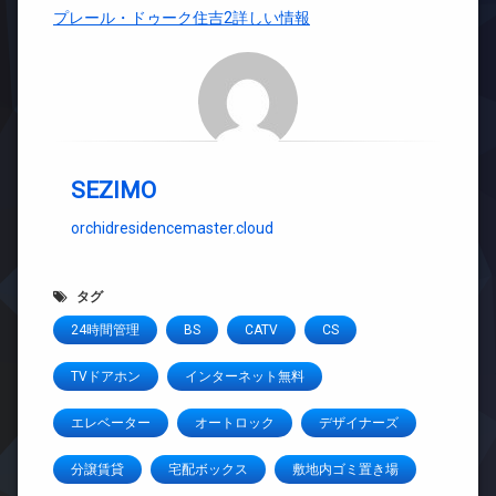
プレール・ドゥーク住吉2詳しい情報
SEZIMO
orchidresidencemaster.cloud
タグ
24時間管理
BS
CATV
CS
TVドアホン
インターネット無料
エレベーター
オートロック
デザイナーズ
分譲賃貸
宅配ボックス
敷地内ゴミ置き場