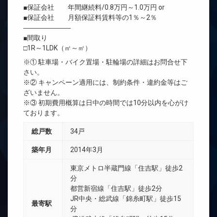
■保証会社 年間継続料/0.8万円～1.0万円 or
■保証会社 月額保証料賃料等の1％～2％
―――――――
■間取り
□1R～1LDK（㎡～㎡）
※① 駐車場・バイク置場・駐輪場の詳細はお問合せ下
さい。
※② キャンペーン適用には、制約条件・違約金等はご
ざいません。
※③ 初期費用概算は日中の時間では10分以内を心がけ
ております。
総戸数
34戸
築年月
2014年3月
東京メトロ半蔵門線「住吉駅」徒歩2
分
都営新宿線「住吉駅」徒歩2分
JR中央・総武線「錦糸町駅」徒歩15
最寄駅
分