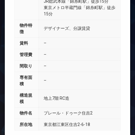
JR総武本線「錦糸町駅」徒歩15分
東京メトロ半蔵門線「錦糸町駅」徒歩
15分
物件特
デザイナーズ、分譲賃貸
徴
賃料
–
管理費
–
間取り
–
専有面
–
積
構造規
地上7階 RC造
模
物件名
プレール・ドゥーク住吉2
所在地
東京都江東区住吉2-6-18