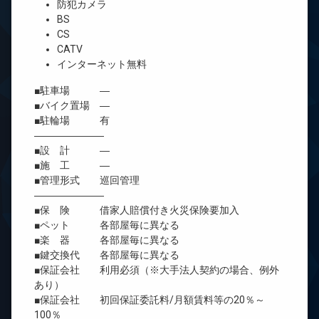
防犯カメラ
BS
CS
CATV
インターネット無料
■駐車場 ―
■バイク置場 ―
■駐輪場 有
―――――――
■設 計 ―
■施 工 ―
■管理形式 巡回管理
―――――――
■保 険 借家人賠償付き火災保険要加入
■ペット 各部屋毎に異なる
■楽 器 各部屋毎に異なる
■鍵交換代 各部屋毎に異なる
■保証会社 利用必須（※大手法人契約の場合、例外
あり）
■保証会社 初回保証委託料/月額賃料等の20％～
100％