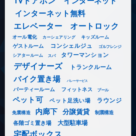
TVドアホン
インターネット
インターネット無料
エレベーター
オートロック
オール電化
キッズルーム
カーシェアリング
コンシェルジュ
ゲストルーム
ゴルフレンジ
タワーマンション
シアタールーム
スパ
デザイナーズ
トランクルーム
バイク置き場
バレーサービス
フィットネス
パーティールーム
プール
ペット可
ラウンジ
ペット足洗い場
内廊下
分譲賃貸
免震構造
制震構造
大型駐車場
各階ゴミ置き場
宅配ボックス