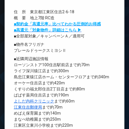
住 所 東京都江東区住吉2-6-18
概 要 地上7階 RC造
■契約金「高還元率」比べてわかる圧倒的お得感
■高還元「対象物件」詳細はこちら ▶
■全部屋対象／キャンペーンＡ／適用可
■物件名フリガナ
プレールドゥークスミヨシⅡ
■近隣周辺施設情報
ローソンストア100住吉駅前店まで約70m
ライフ深川猿江店まで約300m
島忠江東猿江店ホーム・センターフロアまで約340m
オーケー住吉店まで約420m
くすりの福太郎住吉2丁目店まで約80m
ぱぱす薬局住吉店まで約190m
よしだ内科クリニック
まで約60m
江東住吉郵便局
まで約70m
めばえ保育園まで約140m
まなべ幼稚園まで約250m
江東区立東川小学校まで約220m