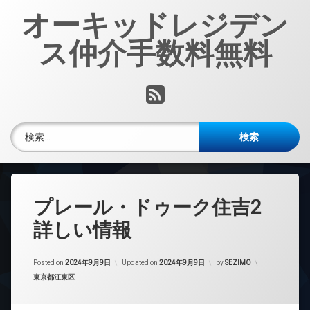
コ
オーキッドレジデン
ン
テ
ス仲介手数料無料
ン
ツ
へ
RSS
ス
キ
ッ
検索:
プ
プレール・ドゥーク住吉2
詳しい情報
Posted on
2024年9月9日
Updated on
2024年9月9日
by
SEZIMO
カテゴリー:
東京都江東区