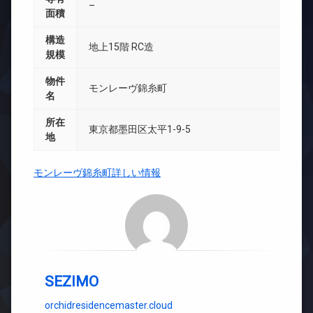
–
面積
構造
地上15階 RC造
規模
物件
モンレーヴ錦糸町
名
所在
東京都墨田区太平1-9-5
地
モンレーヴ錦糸町詳しい情報
SEZIMO
orchidresidencemaster.cloud