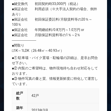
■鍵交換代 初回契約時33,000円（税込）
■保証会社 利用必須（※大手法人契約の場合、例外
あり）
■保証会社 初回保証委託料/月額賃料等の20％～
100％
■保証会社 年間継続料/0.8万円～1.0万円 or
■保証会社 月額保証料賃料等の1％～2％
―――――――
■間取り
□1K～1LDK（26.48㎡～40.93㎡）
■① 駐車場・バイク置場・駐輪場の詳細は、是非お問合
せ下さい。
■② 内覧のご希望時は、物件現地待ち合わせ対応をして
おります。
■③ 物件写真の量と質、情報更新鮮度に特化して運営し
ています。
総戸
42戸
数
築年
2013年3月