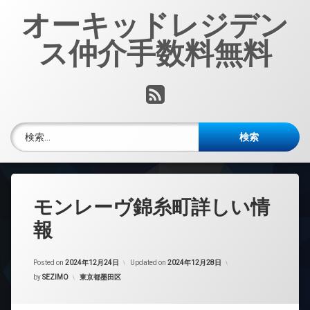
コ
オーキッドレジデン
ン
テ
ス仲介手数料無料
ン
ツ
へ
RSS
ス
キ
ッ
検索:
プ
モンレーヴ錦糸町詳しい情
報
Posted on
2024年12月24日
Updated on
2024年12月28日
カテゴリー:
by
SEZIMO
東京都墨田区