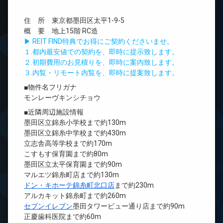
住 所 東京都墨田区太平1-9-5
概 要 地上15階 RC造
▶ REIT FIND特典でお得にご契約くださいませ。
１.都内最安値での契約を、即時に提示致します。
２.初期費用のお見積りを、即時に案内致します。
３.内覧・リモート内覧を、即時に提案致します。
■物件名フリガナ
モンレーヴキンシチョウ
■近隣周辺施設情報
墨田区立錦糸小学校まで約130m
墨田区立錦糸中学校まで約430m
立志舎高等学校まで約170m
こすもす保育園まで約80m
墨田区立太平保育園まで約90m
マルエツ錦糸町店まで約130m
ドン・キホーテ錦糸町北口店
まで約230m
アルカキット錦糸町まで約260m
セブンイレブン
墨田タワービュー通り店まで約90m
正慶歯科医院まで約60m