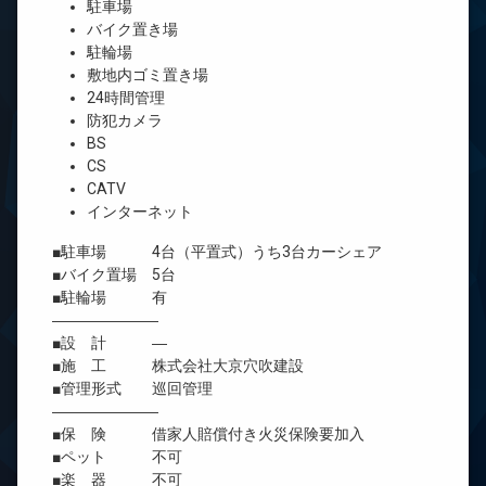
駐車場
バイク置き場
駐輪場
敷地内ゴミ置き場
24時間管理
防犯カメラ
BS
CS
CATV
インターネット
■駐車場 4台（平置式）うち3台カーシェア
■バイク置場 5台
■駐輪場 有
―――――――
■設 計 ―
■施 工 株式会社大京穴吹建設
■管理形式 巡回管理
―――――――
■保 険 借家人賠償付き火災保険要加入
■ペット 不可
■楽 器 不可