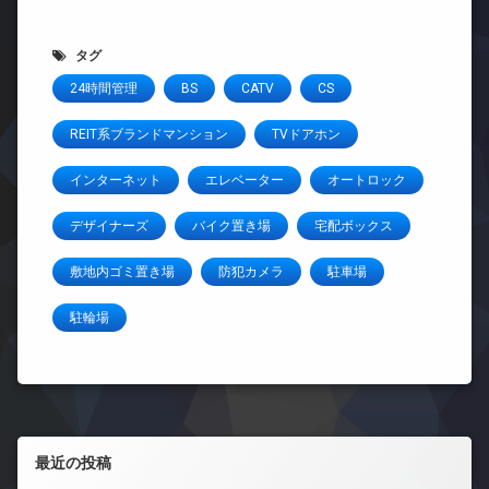
タグ
24時間管理
BS
CATV
CS
REIT系ブランドマンション
TVドアホン
インターネット
エレベーター
オートロック
デザイナーズ
バイク置き場
宅配ボックス
敷地内ゴミ置き場
防犯カメラ
駐車場
駐輪場
左サイドバー
最近の投稿