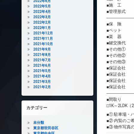
2022年6月
■施 工 
2022年5月
■管理形式 
2022年4月
2022年3月
――――――
2022年2月
■保 険 借
2022年1月
■ペット 
2021年12月
■楽 器 
2021年11月
■鍵交換代 
2021年10月
■その他① G
2021年9月
2021年8月
■その他② G
2021年7月
■その他③ 契
2021年6月
■保証会社 
2021年5月
■保証会社 初
2021年4月
■保証会社 年間
2021年3月
■保証会社 
2021年2月
――――――
■間取り
□1K～2LDK（2
カテゴリー
■① 駐車場
■② 内覧の
未分類
■③ 物件写
東京都世田谷区
東京都中央区