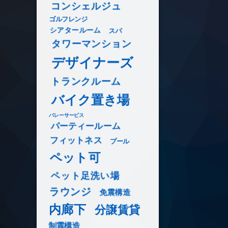
コンシェルジュ
ゴルフレンジ
シアタールーム
スパ
タワーマンション
デザイナーズ
トランクルーム
バイク置き場
バレーサービス
パーティールーム
フィットネス
プール
ペット可
ペット足洗い場
ラウンジ
免震構造
内廊下
分譲賃貸
制震構造