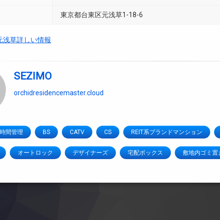
東京都台東区元浅草1-18-6
元浅草詳しい情報
SEZIMO
orchidresidencemaster.cloud
4時間管理
BS
CATV
CS
REIT系ブランドマンション
オートロック
デザイナーズ
宅配ボックス
敷地内ゴミ置