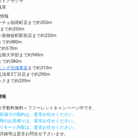
モトアサクサ
元浅草
設情報
チェ稲荷町店まで約350m
まで約350m
新御徒町駅前店まで約220m
で約480m
約570m
期大学部まで約940m
まで約380m
ニング元浅草店
まで約310m
浅草3丁目店まで約290m
クまで約200m
情報
介手数料無料
＋
フリーレント
キャンペーン中です。
安値での契約は、是非お任せください。
用のお見積りは、是非お任せください。
リモート内覧は、是非お任せください。
詳細等は是非お問合せ下さいませ。