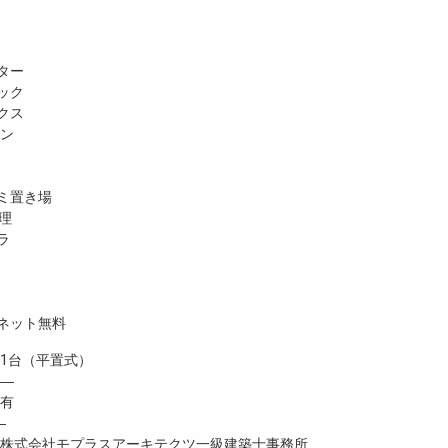
ター
ック
クス
ホン
ミ置き場
理
ラ
ネット無料
台（平置式）
 ―
有
―
式会社モプラスアーキテクツ一級建築士事務所