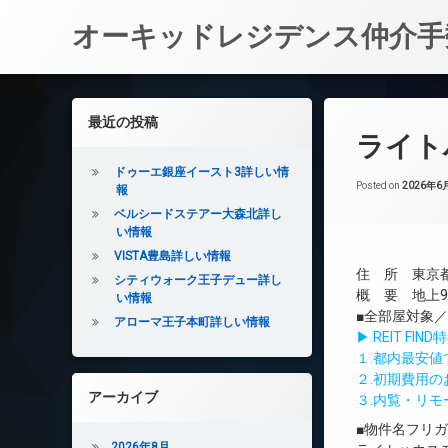
オーキッドレジデンス仲介手
コ
ン
左サイドバー
最近の投稿
テ
ライト
ン
ツ
ドゥーエ銀座イースト3詳しい情
へ
Posted on
2026年6
報
ス
ベルシードステアー大森北詳し
キ
い情報
ッ
VISTA豊島詳しい情報
プ
住 所 東京都
シティウォーク王子デュー詳し
概 要 地上9
い情報
■全部屋対象
アローマ王子本町詳しい情報
▶ REIT F
１.都内最安
２.初期費用
アーカイブ
３.内覧・リ
■物件名フリ
2026年8月