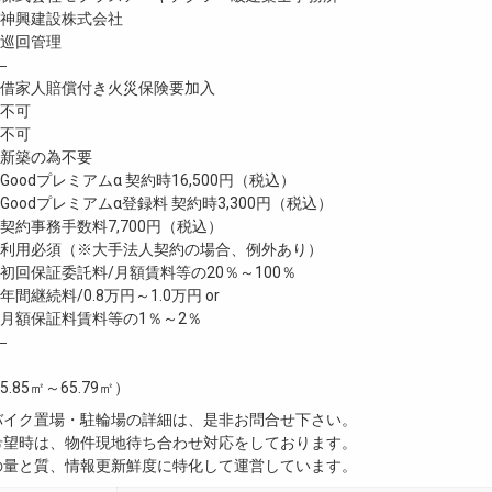
神興建設株式会社
巡回管理
―
家人賠償付き火災保険要加入
不可
不可
新築の為不要
oodプレミアムα 契約時16,500円（税込）
oodプレミアムα登録料 契約時3,300円（税込）
約事務手数料7,700円（税込）
利用必須（※大手法人契約の場合、例外あり）
回保証委託料/月額賃料等の20％～100％
継続料/0.8万円～1.0万円 or
月額保証料賃料等の1％～2％
―
5.85㎡～65.79㎡）
・バイク置場・駐輪場の詳細は、是非お問合せ下さい。
ご希望時は、物件現地待ち合わせ対応をしております。
真の量と質、情報更新鮮度に特化して運営しています。