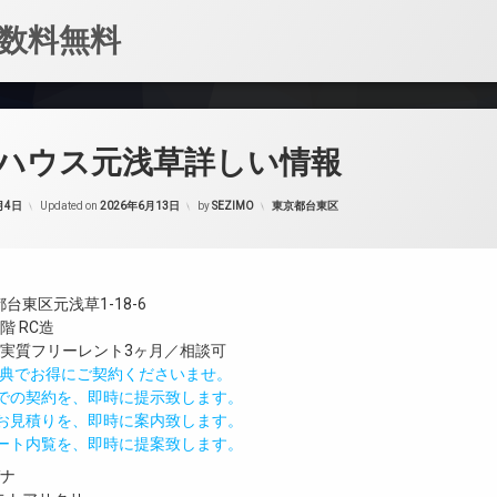
数料無料
ハウス元浅草詳しい情報
カテゴリー:
月4日
Updated on
2026年6月13日
by
SEZIMO
東京都台東区
台東区元浅草1-18-6
階 RC造
／実質フリーレント3ヶ月／相談可
IND特典でお得にご契約くださいませ。
値での契約を、即時に提示致します。
のお見積りを、即時に案内致します。
モート内覧を、即時に提案致します。
ガナ