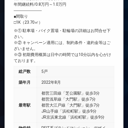
年間継続料/0.8万円～1.0万円
―――――――
■間取り
□1K（23.70㎡）
※① 駐車場・バイク置場・駐輪場の詳細はお問合せ下
さい。
※② キャンペーン適用には、制約条件・違約金等はご
ざいません。
※③ 初期費用概算は日中の時間では10分以内を心がけ
ております。
総戸数
5戸
築年月
2022年8月
都営三田線「芝公園駅」徒歩3分
都営浅草線「大門駅」徒歩7分
最寄駅
都営大江戸線「大門駅」徒歩7分
JR山手線「浜松町駅」徒歩9分
JR京浜東北線「浜松町駅」徒歩9分