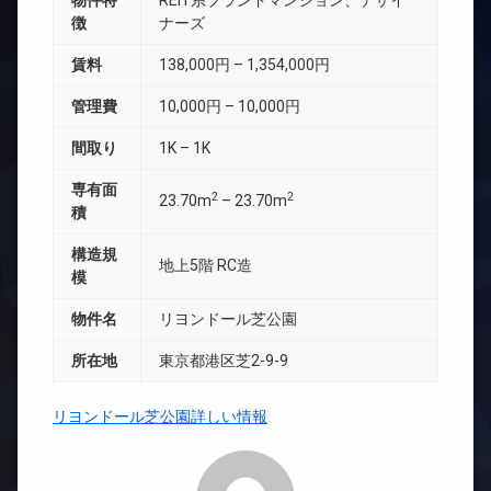
物件特
REIT系ブランドマンション、デザイ
徴
ナーズ
賃料
138,000円 – 1,354,000円
管理費
10,000円 – 10,000円
間取り
1K – 1K
専有面
2
2
23.70m
– 23.70m
積
構造規
地上5階 RC造
模
物件名
リヨンドール芝公園
所在地
東京都港区芝2-9-9
リヨンドール芝公園詳しい情報