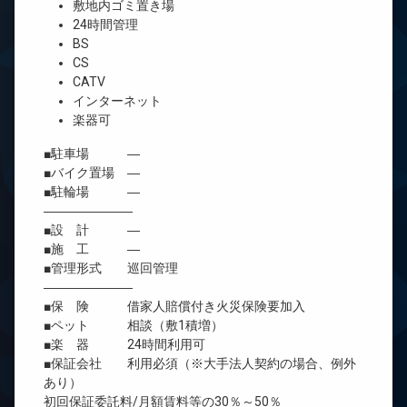
敷地内ゴミ置き場
24時間管理
BS
CS
CATV
インターネット
楽器可
■駐車場 ―
■バイク置場 ―
■駐輪場 ―
―――――――
■設 計 ―
■施 工 ―
■管理形式 巡回管理
―――――――
■保 険 借家人賠償付き火災保険要加入
■ペット 相談（敷1積増）
■楽 器 24時間利用可
■保証会社 利用必須（※大手法人契約の場合、例外
あり）
初回保証委託料/月額賃料等の30％～50％