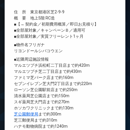
住 所 東京都港区芝2-9-9
概 要 地上5階 RC造
■【→ 契約金／初期費用概算／即日お見積り】
■全部屋対象／キャンペーンＢ／適用可
■全部屋対象／実質フリーレント1ヶ月
■物件名フリガナ
リヨンドールシバコウエン
■近隣周辺施設情報
マルエツプチ浜松町二丁目店まで約420m
マルエツプチ芝二丁目店まで約430m
ファミマ芝パーク店まで約160m
セブンイレブン芝大門2丁目店まで約220m
ローソン芝公園駅前店まで約250m
清水薬局芝公園店まで約150m
スギ薬局芝大門店まで約270m
ホソカワクリニックまで約130m
芝公園郵便局
まで約300m
芝三郵便局まで約310m
ハナモ動物病院まで約1240m