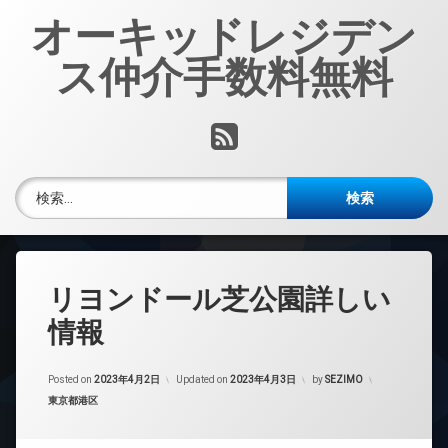
コ
オーキッドレジデン
ン
テ
ス仲介手数料無料
ン
ツ
へ
RSS
ス
キ
ッ
検索:
プ
リヨンドール芝公園詳しい
情報
Posted on
2023年4月2日
Updated on
2023年4月3日
by
SEZIMO
カテゴリー:
東京都港区