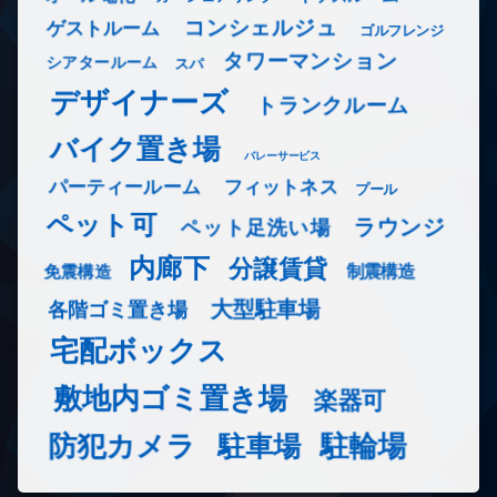
コンシェルジュ
ゲストルーム
ゴルフレンジ
タワーマンション
シアタールーム
スパ
デザイナーズ
トランクルーム
バイク置き場
バレーサービス
フィットネス
パーティールーム
プール
ペット可
ラウンジ
ペット足洗い場
内廊下
分譲賃貸
免震構造
制震構造
大型駐車場
各階ゴミ置き場
宅配ボックス
敷地内ゴミ置き場
楽器可
防犯カメラ
駐輪場
駐車場