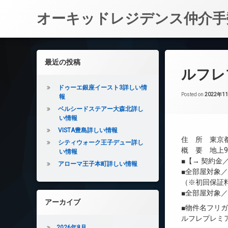
オーキッドレジデンス仲介手
コ
ン
左サイドバー
最近の投稿
テ
ルフレ
ン
ツ
ドゥーエ銀座イースト3詳しい情
へ
Posted on
2022年1
報
ス
ベルシードステアー大森北詳し
キ
い情報
ッ
VISTA豊島詳しい情報
プ
住 所 東京都
シティウォーク王子デュー詳し
概 要 地上9
い情報
■【→ 契約
アローマ王子本町詳しい情報
■全部屋対象
（※初回保証
■全部屋対象
アーカイブ
■物件名フリ
ルフレプレミ
2026年8月