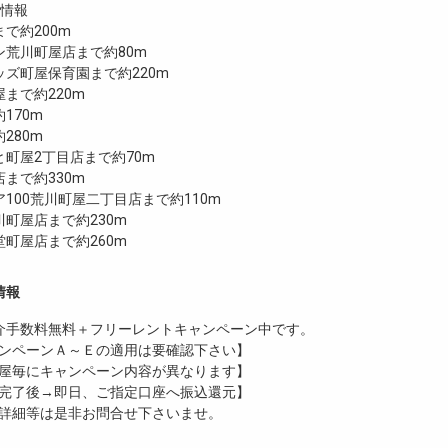
設情報
で約200m
ン荒川町屋店まで約80m
ズ町屋保育園まで約220m
まで約220m
170m
280m
町屋2丁目店まで約70m
まで約330m
100荒川町屋二丁目店まで約110m
町屋店まで約230m
町屋店まで約260m
情報
介手数料無料
＋
フリーレント
キャンペーン中です。
ンペーンＡ～Ｅの適用は要確認下さい】
屋毎にキャンペーン内容が異なります】
完了後→即日、ご指定口座へ振込還元】
詳細等は是非お問合せ下さいませ。