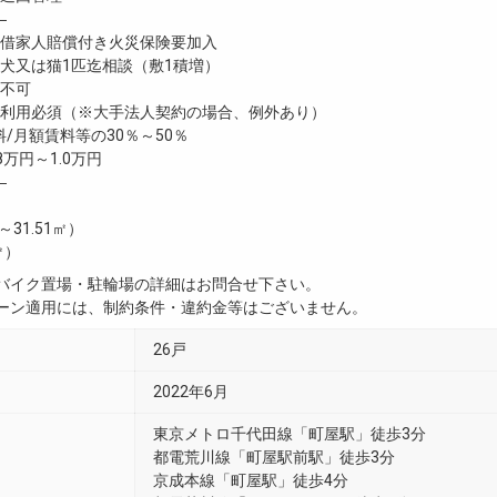
―
家人賠償付き火災保険要加入
又は猫1匹迄相談（敷1積増）
不可
利用必須（※大手法人契約の場合、例外あり）
/月額賃料等の30％～50％
8万円～1.0万円
―
㎡～31.51㎡）
㎡）
・バイク置場・駐輪場の詳細はお問合せ下さい。
ペーン適用には、制約条件・違約金等はございません。
26戸
2022年6月
東京メトロ千代田線「町屋駅」徒歩3分
都電荒川線「町屋駅前駅」徒歩3分
京成本線「町屋駅」徒歩4分