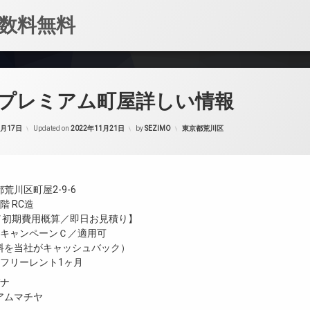
数料無料
プレミアム町屋詳しい情報
カテゴリー:
1月17日
Updated on
2022年11月21日
by
SEZIMO
東京都荒川区
荒川区町屋2-9-6
階 RC造
金／初期費用概算／即日お見積り】
／キャンペーンＣ／適用可
料を当社がキャッシュバック）
／フリーレント1ヶ月
ガナ
アムマチヤ