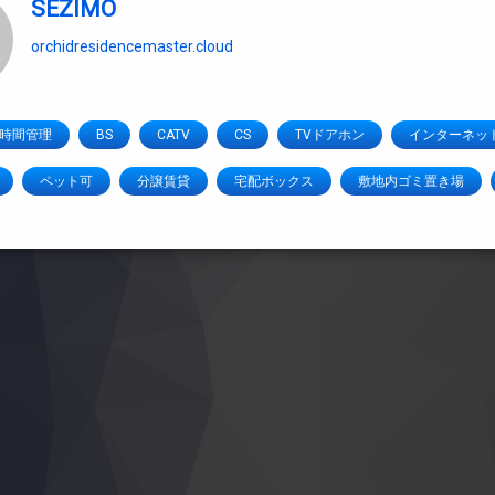
SEZIMO
orchidresidencemaster.cloud
4時間管理
BS
CATV
CS
TVドアホン
インターネッ
ペット可
分譲賃貸
宅配ボックス
敷地内ゴミ置き場