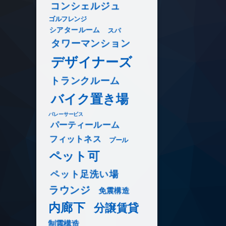
コンシェルジュ
ゴルフレンジ
シアタールーム
スパ
タワーマンション
デザイナーズ
トランクルーム
バイク置き場
バレーサービス
パーティールーム
フィットネス
プール
ペット可
ペット足洗い場
ラウンジ
免震構造
内廊下
分譲賃貸
制震構造