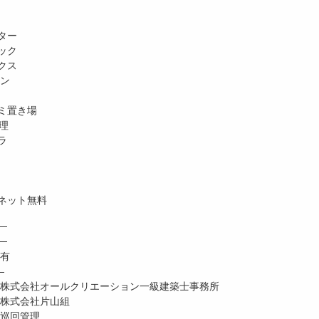
ター
ック
クス
ホン
ミ置き場
理
ラ
ネット無料
─
─
有
―
式会社オールクリエーション一級建築士事務所
株式会社片山組
巡回管理