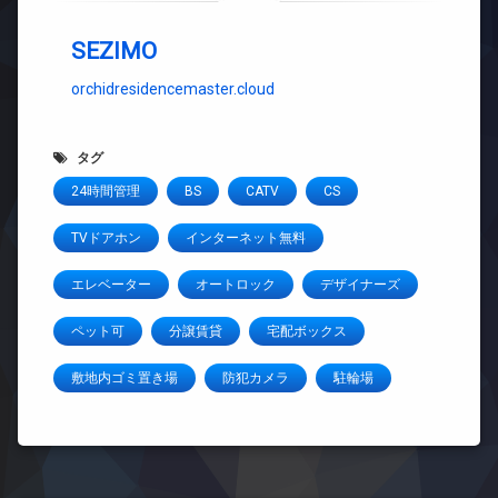
SEZIMO
orchidresidencemaster.cloud
タグ
24時間管理
BS
CATV
CS
TVドアホン
インターネット無料
エレベーター
オートロック
デザイナーズ
ペット可
分譲賃貸
宅配ボックス
敷地内ゴミ置き場
防犯カメラ
駐輪場