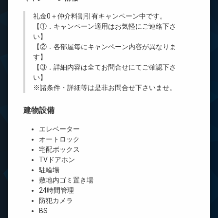
礼金0
＋
仲介料割引有
キャンペーン中です。
【①．キャンペーン適用はお気軽にご連絡下さ
い】
【②．各部屋毎にキャンペーン内容が異なりま
す】
【③．詳細内容は全てお問合せにてご確認下さ
い】
※諸条件・詳細等は是非お問合せ下さいませ。
建物設備
エレベーター
オートロック
宅配ボックス
TVドアホン
駐輪場
敷地内ゴミ置き場
24時間管理
防犯カメラ
BS