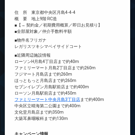
住 所 東京都中央区月島4-4-4
概 要 地上9階 RC造
■【→ 契約金／初期費用概算／即日お見積り】
■全部屋対象／仲介手数料半額
■物件名フリガナ
レガリスツキシマベイサイドコート
■近隣周辺施設情報
ローソンH月島4丁目店まで約40m
ファミリーマート月島2丁目店まで約260m
フジマート月島店まで約260m
ほっともっと月島店まで約260m
セブンイレブン月島駅前店まで約400m
ローソン月島駅前店まで約450m
ファミリーマート中央月島3丁目店
まで約400m
中央区立晴海第二公園まで約400m
文化堂月島店まで約350m
大築耳鼻咽喉科まで約130m
キャンペーン情報