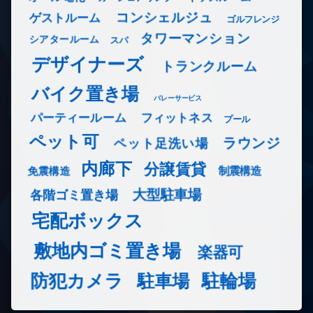
コンシェルジュ
ゲストルーム
ゴルフレンジ
タワーマンション
シアタールーム
スパ
デザイナーズ
トランクルーム
バイク置き場
バレーサービス
フィットネス
パーティールーム
プール
ペット可
ラウンジ
ペット足洗い場
内廊下
分譲賃貸
免震構造
制震構造
大型駐車場
各階ゴミ置き場
宅配ボックス
敷地内ゴミ置き場
楽器可
防犯カメラ
駐輪場
駐車場