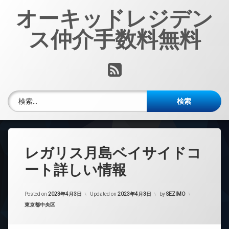
コ
オーキッドレジデン
ン
テ
ス仲介手数料無料
ン
ツ
へ
RSS
ス
キ
ッ
検索:
プ
レガリス月島ベイサイドコ
ート詳しい情報
Posted on
2023年4月3日
Updated on
2023年4月3日
by
SEZIMO
カテゴリー:
東京都中央区