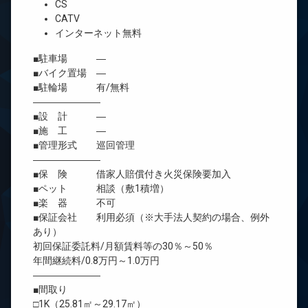
CS
CATV
インターネット無料
■駐車場 ―
■バイク置場 ―
■駐輪場 有/無料
―――――――
■設 計 ―
■施 工 ―
■管理形式 巡回管理
―――――――
■保 険 借家人賠償付き火災保険要加入
■ペット 相談（敷1積増）
■楽 器 不可
■保証会社 利用必須（※大手法人契約の場合、例外
あり）
初回保証委託料/月額賃料等の30％～50％
年間継続料/0.8万円～1.0万円
―――――――
■間取り
□1K（25.81㎡～29.17㎡）