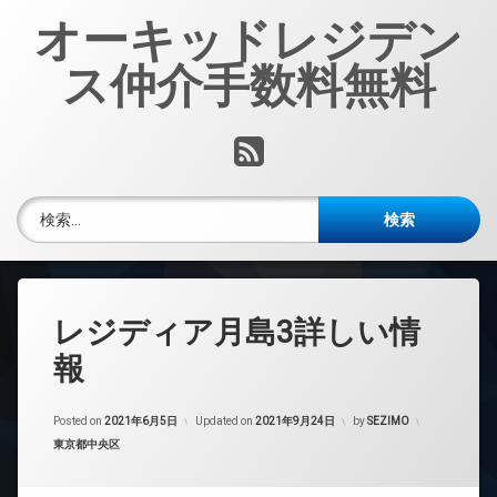
コ
オーキッドレジデン
ン
テ
ス仲介手数料無料
ン
ツ
へ
RSS
ス
キ
ッ
検索:
プ
レジディア月島3詳しい情
報
Posted on
2021年6月5日
Updated on
2021年9月24日
by
SEZIMO
カテゴリー:
東京都中央区