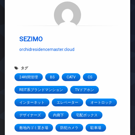
SEZIMO
orchidresidencemaster.cloud
タグ
24時間管理
BS
CATV
CS
REIT系ブランドマンション
TVドアホン
インターネット
エレベーター
オートロック
デザイナーズ
内廊下
宅配ボックス
敷地内ゴミ置き場
防犯カメラ
駐車場