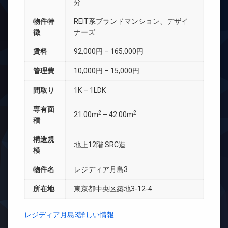
分
物件特
REIT系ブランドマンション、デザイ
徴
ナーズ
賃料
92,000円 – 165,000円
管理費
10,000円 – 15,000円
間取り
1K – 1LDK
専有面
2
2
21.00m
– 42.00m
積
構造規
地上12階 SRC造
模
物件名
レジディア月島3
所在地
東京都中央区築地3-12-4
レジディア月島3詳しい情報