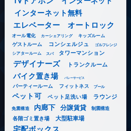
TVドアホン
インターネット
インターネット無料
エレベーター
オートロック
オール電化
キッズルーム
カーシェアリング
コンシェルジュ
ゲストルーム
ゴルフレンジ
タワーマンション
シアタールーム
スパ
デザイナーズ
トランクルーム
バイク置き場
バレーサービス
フィットネス
パーティールーム
プール
ペット可
ラウンジ
ペット足洗い場
内廊下
分譲賃貸
免震構造
制震構造
大型駐車場
各階ゴミ置き場
宅配ボックス