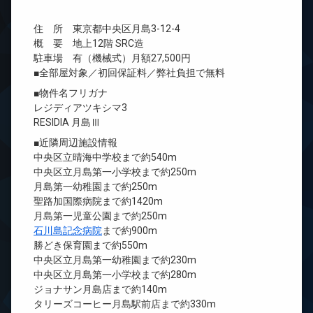
住 所 東京都中央区月島3-12-4
概 要 地上12階 SRC造
駐車場 有（機械式）月額27,500円
■全部屋対象／初回保証料／弊社負担で無料
■物件名フリガナ
レジディアツキシマ3
RESIDIA 月島Ⅲ
■近隣周辺施設情報
中央区立晴海中学校まで約540m
中央区立月島第一小学校まで約250m
月島第一幼稚園まで約250m
聖路加国際病院まで約1420m
月島第一児童公園まで約250m
石川島記念病院
まで約900m
勝どき保育園まで約550m
中央区立月島第一幼稚園まで約230m
中央区立月島第一小学校まで約280m
ジョナサン月島店まで約140m
タリーズコーヒー月島駅前店まで約330m