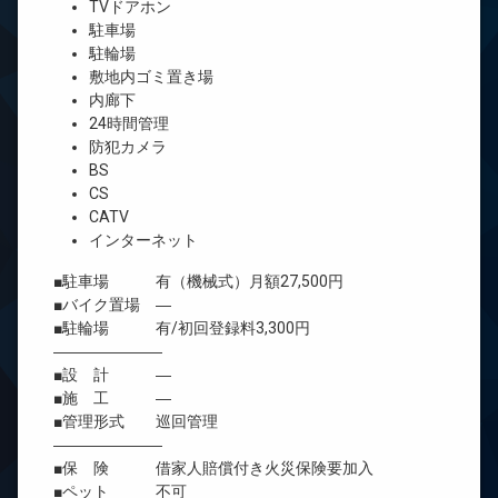
TVドアホン
駐車場
駐輪場
敷地内ゴミ置き場
内廊下
24時間管理
防犯カメラ
BS
CS
CATV
インターネット
■駐車場 有（機械式）月額27,500円
■バイク置場 ―
■駐輪場 有/初回登録料3,300円
―――――――
■設 計 ―
■施 工 ―
■管理形式 巡回管理
―――――――
■保 険 借家人賠償付き火災保険要加入
■ペット 不可