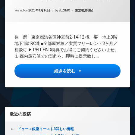
24
Updated on
2025年1月16日
時
カテゴリー:
Posted on
2025年1月16日
by
SEZIMO
東京都渋谷区
間
管
理
BS
住 所 東京都渋谷区神宮前2-14-12 概 要 地上3階
CATV
地下1階 RC造 ■全部屋対象／実質フリーレント3ヶ月／
CS
相談可 ▶ REIT FIND特典でお得にご契約くださいませ。
１.都内最安値での契約を、即時に提示致し …
REIT
系ブ
ラン
パセオ神宮前2詳しい情報
続きを読む
ドマ
ンシ
ョン
TV
ド
ア
ホ
左サイドバー
最近の投稿
ン
イ
ン
ドゥーエ銀座イースト3詳しい情報
タ