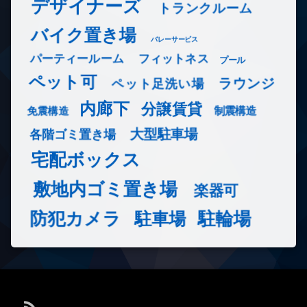
デザイナーズ
トランクルーム
バイク置き場
バレーサービス
フィットネス
パーティールーム
プール
ペット可
ラウンジ
ペット足洗い場
内廊下
分譲賃貸
免震構造
制震構造
大型駐車場
各階ゴミ置き場
宅配ボックス
敷地内ゴミ置き場
楽器可
防犯カメラ
駐輪場
駐車場