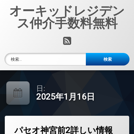
コ
オーキッドレジデン
ン
テ
ス仲介手数料無料
ン
ツ
へ
RSS
ス
キ
ッ
検索:
プ
日:
2025年1月16日
タ
パセオ神宮前2詳しい情報
グ