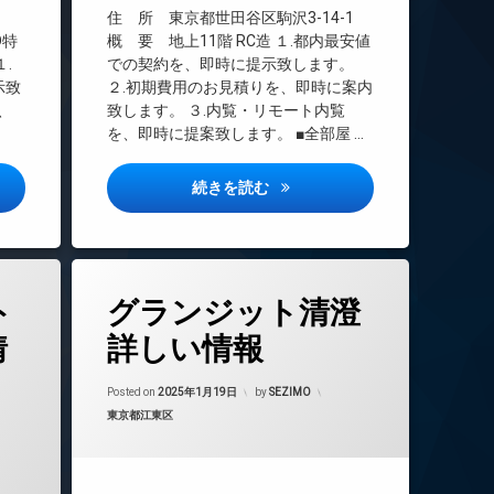
エレベーター
住 所 東京都世田谷区駒沢3-14-1
オートロック
D特
概 要 地上11階 RC造 １.都内最安値
.
での契約を、即時に提示致します。
デザイナーズ
示致
２.初期費用のお見積りを、即時に案内
バイク置き場
、
致します。 ３.内覧・リモート内覧
分譲賃貸
を、即時に提案致します。 ■全部屋 …
宅配ボックス
敷地内ゴミ置き場
ラッツ町屋詳しい情報
THE MARK COURT 2詳しい情報
続きを読む
防犯カメラ
駐輪場
タ
ト
グランジット清澄
グ
BS
情
詳しい情報
CATV
Updated on
2025年1月19日
CS
Posted on
2025年1月19日
by
SEZIMO
カテゴリー:
東京都江東区
REIT系ブランドマンション
年1月19日
TVドアホン
インターネット無料