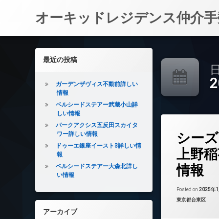
オーキッドレジデンス仲介手
コ
ン
左サイドバー
最近の投稿
テ
日
ン
ツ
ガーデンザヴィス不動前詳しい
へ
情報
ス
ベルシードステアー武蔵小山詳
キ
しい情報
ッ
パークアクシス五反田スカイタ
タ
プ
シーズ
ワー詳しい情報
グ
ドゥーエ銀座イースト3詳しい情
24時間管理
上野稲
報
BS
情報
ベルシードステアー大森北詳し
CATV
い情報
CS
Posted on
2025年
REIT系ブランド
カテゴリー:
東京都台東区
TVドアホン
アーカイブ