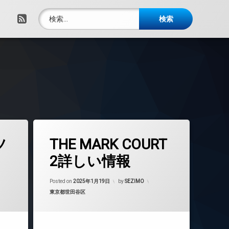
検索:
RSS
タ
ツ
THE MARK COURT
グ
24時間管理
2詳しい情報
BS
年1月19日
Updated on
2025年1月19日
CATV
Posted on
2025年1月19日
by
SEZIMO
カテゴリー:
東京都世田谷区
CS
TVドアホン
インターネット無料