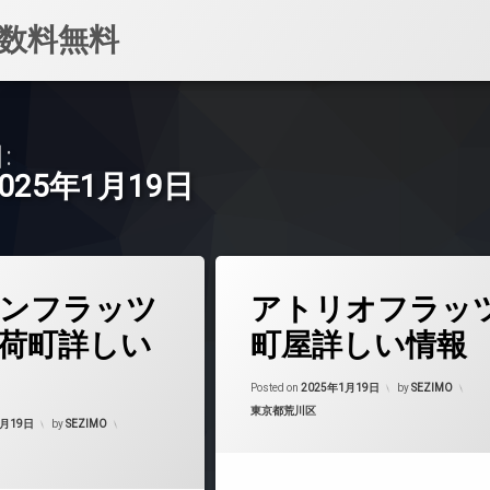
数料無料
:
2025年1月19日
タ
ンフラッツ
アトリオフラッ
グ
24時間管理
荷町詳しい
町屋詳しい情報
BS
Updated on
2025
CATV
Posted on
2025年1月19日
by
SEZIMO
カテゴリー:
東京都荒川区
CS
Updated on
2025年1月19日
1月19日
by
SEZIMO
マンション
REIT系ブランドマンション
TVドアホン