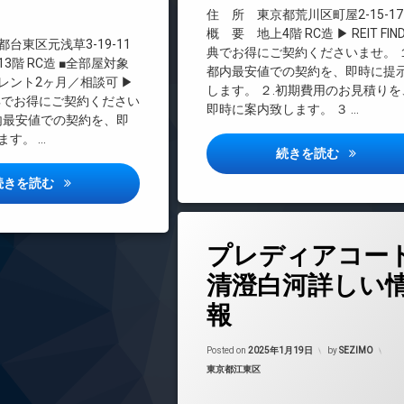
料
インターネット無料
住 所 東京都荒川区町屋2-15-17
オートロック
概 要 地上4階 RC造 ▶ REIT FIN
台東区元浅草3-19-11
典でお得にご契約くださいませ。 １
デザイナーズ
3階 RC造 ■全部屋対象
都内最安値での契約を、即時に提
宅配ボックス
レント2ヶ月／相談可 ▶
します。 ２.初期費用のお見積りを
ND特典でお得にご契約ください
敷地内ゴミ置き場
即時に案内致します。 ３ …
都内最安値での契約を、即
防犯カメラ
ます。 …
駐輪場
アトリオフ
続きを読む
シーズンフラッツ上野稲荷町詳しい情報
続きを読む
タ
プレディアコー
グ
24時間管理
清澄白河詳しい
BS
報
CATV
CS
Updated on
2025
Posted on
2025年1月19日
by
SEZIMO
REIT系ブランドマンション
カテゴリー:
東京都江東区
TVドアホン