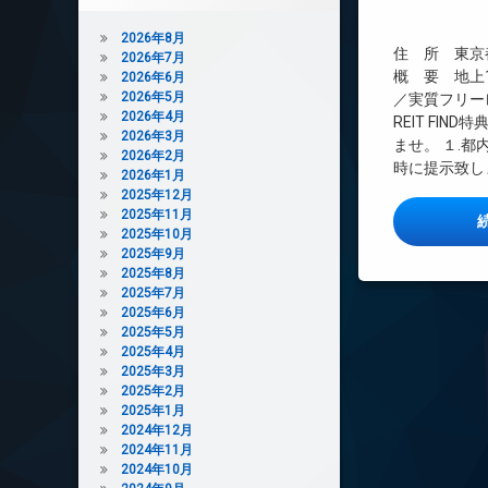
インターネット無
2026年8月
エレベーター
住 所 東京都
2026年7月
オートロック
概 要 地上1
2026年6月
デザイナーズ
2026年5月
／実質フリー
2026年4月
REIT FI
バイク置き場
2026年3月
ませ。 １.
宅配ボックス
2026年2月
時に提示致し
2026年1月
敷地内ゴミ置き場
2025年12月
防犯カメラ
2025年11月
2025年10月
駐輪場
2025年9月
2025年8月
2025年7月
2025年6月
2025年5月
2025年4月
2025年3月
2025年2月
2025年1月
2024年12月
2024年11月
2024年10月