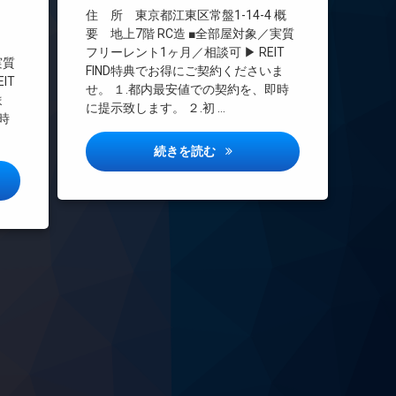
エレベーター
住 所 東京都江東区常盤1-14-4 概
オートロック
要 地上7階 RC造 ■全部屋対象／実質
概
フリーレント1ヶ月／相談可 ▶ REIT
デザイナーズ
実質
FIND特典でお得にご契約くださいま
バイク置き場
IT
せ。 １.都内最安値での契約を、即時
ま
宅配ボックス
に提示致します。 ２.初 …
時
敷地内ゴミ置き場
防犯カメラ
グランジット清澄詳しい情報
続きを読む
駐輪場
コート清澄白河詳しい情報