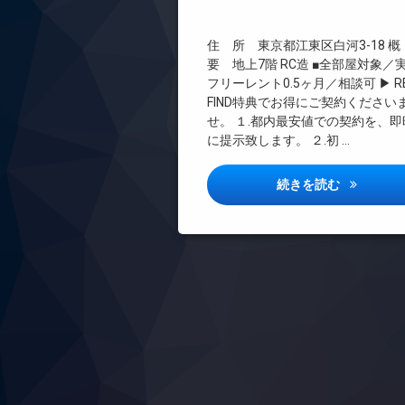
インターネット無料
エレベーター
住 所 東京都江東区白河3-18 
オートロック
要 地上7階 RC造 ■全部屋対象／
デザイナーズ
フリーレント0.5ヶ月／相談可 ▶ RE
FIND特典でお得にご契約ください
バイク置き場
せ。 １.都内最安値での契約を、即
ペット可
に提示致します。 ２.初 …
宅配ボックス
敷地内ゴミ置き場
プレディア
続きを読む
防犯カメラ
駐車場
駐輪場