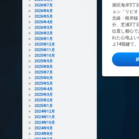
インターネット無
港区海岸3丁
2026年7月
2026年6月
エレベーター
ョン「リビオ
2026年5月
北線・根岸線
オートロック
2026年4月
分、芝浦3丁
デザイナーズ
2026年3月
位置し都心で
2026年2月
ペット可
れた心地よい
2026年1月
宅配ボックス
上14階建て。 
2025年12月
2025年11月
敷地内ゴミ置き場
2025年10月
防犯カメラ
2025年9月
2025年8月
駐輪場
2025年7月
2025年6月
2025年5月
2025年4月
2025年3月
2025年2月
2025年1月
2024年12月
2024年11月
2024年10月
2024年9月
2024年8月