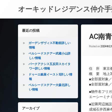
オーキッドレジデンス仲介手
コ
ン
左サイドバー
最近の投稿
テ
AC南
ン
ツ
ガーデンザヴィス不動前詳しい
へ
Posted on
2024年2
情報
ス
ベルシードステアー武蔵小山詳
キ
しい情報
ッ
パークアクシス五反田スカイタ
プ
住 所 東京都港
ワー詳しい情報
概 要 地上3階
ドゥーエ銀座イースト3詳しい情
■全部屋対象
報
■全部屋対象／
ベルシードステアー大森北詳し
い情報
■物件名フリ
エーシーミナ
■近隣周辺施
アーカイブ
成城石井西麻布