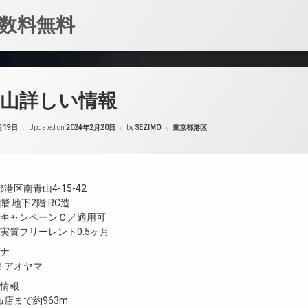
数料無料
青山詳しい情報
カテゴリー:
月19日
Updated on
2024年2月20日
by
SEZIMO
東京都港区
区南青山4-15-42
 地下2階 RC造
／キャンペーンＣ／適用可
実質フリーレント0.5ヶ月
ガナ
ミアオヤマ
設情報
店まで約963m