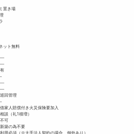
ミ置き場
理
ラ
ネット無料
―
 ―
有
―
―
―
巡回管理
―
家人賠償付き火災保険要加入
談（礼1積増）
不可
新築の為不要
利用必須（※大手法人契約の場合、例外あり）