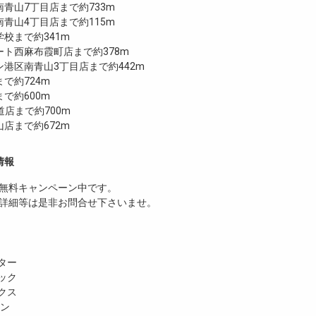
青山7丁目店まで約733m
青山4丁目店まで約115m
校まで約341m
ト西麻布霞町店まで約378m
港区南青山3丁目店まで約442m
で約724m
まで約600m
道店まで約700m
店まで約672m
情報
無料
キャンペーン中です。
詳細等は是非お問合せ下さいませ。
ター
ック
クス
ホン