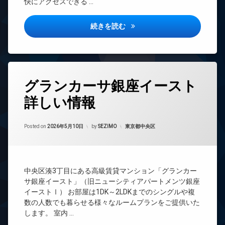
快にアクセスできる …
ドマ
ザ
敷
ンシ
イ
地
ョン
ナ
グランジット月島TOKYO BA
続きを読む
内
ー
TV
ゴ
ズ
ド
ミ
ア
置
バ
ホ
き
イ
ン
場
ク
タ
グランカーサ銀座イースト
置
イ
グ
防
き
ン
犯
詳しい情報
24
場
タ
カ
時
ー
メ
分
間
ネ
ラ
Updated on
2026年6月15日
譲
管
カテゴリー:
Posted on
2026年5月10日
by
SEZIMO
東京都中央区
ッ
賃
理
駐
ト
貸
車
無
BS
場
宅
料
CATV
配
駐
エ
中央区湊3丁目にある高級賃貸マンション「グランカー
ボ
CS
輪
レ
サ銀座イースト」（旧ニューシティアパートメンツ銀座
ッ
場
ベ
REIT
ク
イーストⅠ） お部屋は1DK～2LDKまでのシングルや複
ー
系ブ
ス
数の人数でも暮らせる様々なルームプランをご提供いた
タ
ラン
します。 室内 …
敷
ー
ドマ
地
ンシ