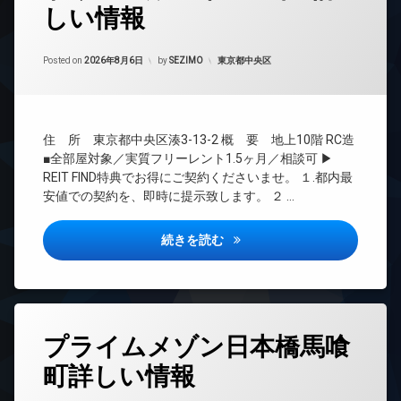
しい情報
24
時
間
管
カテゴリー:
Posted on
2026年8月6日
by
SEZIMO
東京都中央区
理
BS
CS
住 所 東京都中央区湊3-13-2 概 要 地上10階 RC造
REIT
■全部屋対象／実質フリーレント1.5ヶ月／相談可 ▶
系ブ
REIT FIND特典でお得にご契約くださいませ。 １.都内最
ラン
ドマ
安値での契約を、即時に提示致します。 ２ …
ンシ
ョン
ドゥーエ銀座イースト3詳しい
続きを読む
TV
ド
ア
ホ
ン
タ
イ
プライムメゾン日本橋馬喰
グ
ン
町詳しい情報
タ
24
ー
時