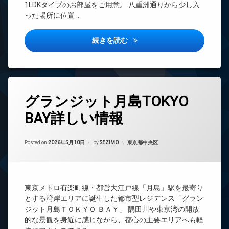
カ
1LDKタイプのお部屋をご用意。 八重洲通りから少し入
タ
ア
メ
った場所に位置 …
ー
ホ
ラ
駐
ン
車
オ
駐
場
ー
アイル銀座京橋壱番館詳しい情
イ
続きを読む
車
ト
ン
場
ロ
タ
駐
駐
ッ
ー
輪
輪
ク
ネ
場
場
ッ
デ
タ
ト
グランジット月島TOKYO
ザ
グ
イ
エ
BAY詳しい情報
24
ナ
レ
時
ー
ベ
間
ズ
ー
Updated on
2026年6月15日
管
カテゴリー:
Posted on
2026年5月10日
by
SEZIMO
東京都中央区
タ
内
理
ー
廊
BS
下
オ
ー
CATV
宅
ト
東京メトロ有楽町線・都営大江戸線「月島」駅を最寄り
配
CS
ロ
とする湾岸エリアに誕生した都市型レジデンス「グラン
ボ
ッ
REIT
ッ
ジット月島ＴＯＫＹＯ ＢＡＹ」 隅田川や東京湾の開放
ク
系ブ
ク
的な景観を身近に感じながら、都心の主要エリアへも軽
ラン
ス
デ