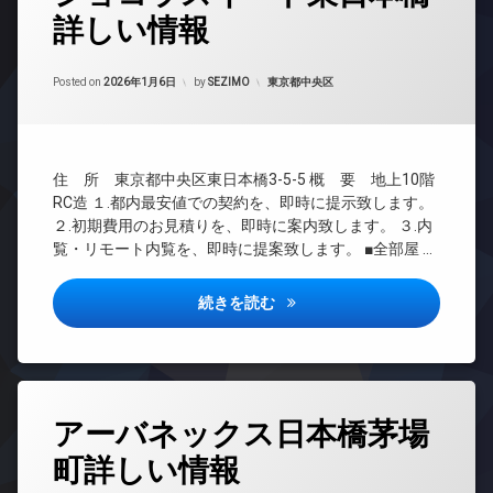
場
ザ
イ
詳しい情報
24
イ
ン
防
時
ナ
タ
犯
間
ー
ー
Updated on
2026年6月16日
カ
管
カテゴリー:
Posted on
2026年1月6日
by
SEZIMO
東京都中央区
ズ
ネ
メ
理
ッ
ラ
ペ
ト
BS
ッ
駐
無
ト
CATV
輪
料
可
住 所 東京都中央区東日本橋3-5-5 概 要 地上10階
場
CS
エ
RC造 １.都内最安値での契約を、即時に提示致します。
宅
REIT
レ
２.初期費用のお見積りを、即時に案内致します。 ３.内
配
系ブ
ベ
ボ
覧・リモート内覧を、即時に提案致します。 ■全部屋 …
ラン
ー
ッ
ドマ
タ
ク
ンシ
ー
ショコラスイート東日本橋詳し
続きを読む
ス
ョン
オ
敷
TV
ー
地
ド
ト
内
ア
ロ
ゴ
ホ
ッ
タ
ミ
ン
アーバネックス日本橋茅場
ク
グ
置
イ
き
デ
町詳しい情報
24
ン
場
ザ
時
タ