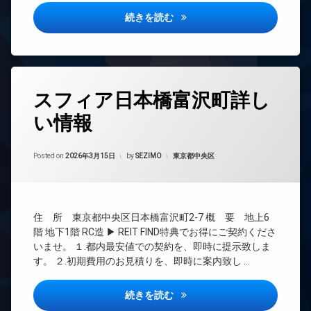
オ
内
ョン
ー
グランカーサ銀座イースト詳し
続きを読む
ゴ
ト
TV
ミ
ロ
ド
置
ッ
ア
き
ク
ホ
場
ン
デ
タ
防
スフィア日本橋富沢町詳し
ザ
イ
グ
犯
イ
ン
カ
い情報
24
ナ
タ
メ
時
ー
ー
ラ
間
ズ
ネ
Updated on
2026年6月17日
管
カテゴリー:
駐
Posted on
2026年3月15日
by
SEZIMO
東京都中央区
ッ
内
理
輪
ト
廊
場
BS
下
エ
レ
CATV
宅
ベ
住 所 東京都中央区日本橋富沢町2-7 概 要 地上6
配
CS
ー
階 地下1階 RC造 ▶ REIT FIND特典でお得にご契約くださ
ボ
タ
REIT
ッ
いませ。 １.都内最安値での契約を、即時に提示致しま
ー
系ブ
ク
す。 ２.初期費用のお見積りを、即時に案内致し …
ラン
ス
オ
ドマ
ー
敷
ンシ
スフィア日本橋富沢町詳しい情
続きを読む
ト
地
ョン
ロ