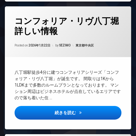
宅
ア
ロ
配
ホ
ッ
ボ
ン
ク
タ
ッ
コンフォリア・リヴ八丁堀
イ
グ
デ
ク
ン
ザ
ス
詳しい情報
24
タ
イ
時
敷
ー
ナ
間
地
ネ
ー
Updated on
2026年6月17日
管
カテゴリー:
Posted on
2026年1月22日
by
SEZIMO
東京都中央区
内
ッ
ズ
理
ゴ
ト
ペ
ミ
無
BS
ッ
置
料
ト
CATV
き
エ
可
八丁堀駅徒歩4分に建つコンフォリアシリーズ「コンフ
場
CS
レ
ォリア・リヴ八丁堀」が誕生です。 間取りは1Kから
内
防
ベ
REIT
1LDKまで多数のルームプランとなっております。 マン
廊
犯
ー
系ブ
下
ション周辺はビジネスホテルが点在しているエリアです
カ
タ
ラン
ので落ち着いた住 …
メ
宅
ー
ドマ
ラ
配
ンシ
オ
ボ
ョン
駐
ー
コンフォリア・リヴ八丁堀詳し
続きを読む
ッ
車
ト
TV
ク
場
ロ
ド
ス
ッ
ア
駐
敷
ク
ホ