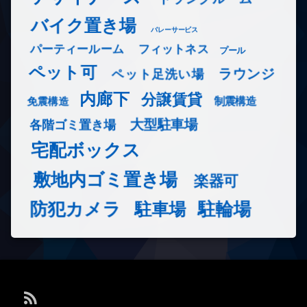
バイク置き場
バレーサービス
フィットネス
パーティールーム
プール
ペット可
ラウンジ
ペット足洗い場
内廊下
分譲賃貸
免震構造
制震構造
大型駐車場
各階ゴミ置き場
宅配ボックス
敷地内ゴミ置き場
楽器可
防犯カメラ
駐輪場
駐車場
RSS