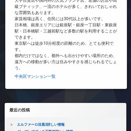
ト
大手百貨店や国内外の人気ブランド店、老舗のお店や高
地
ス
車
ロ
級ブティック、一流のホテルが多く、きれいでおしゃれ
内
敷
場
ッ
な雰囲気もあります。
ゴ
地
ク
駐
ミ
家賃相場は高く、住民には30代以上が多いです。
内
輪
置
デ
日本橋、銀座エリアには銀座駅・銀座一丁目駅・東銀座
ゴ
場
き
ザ
駅・日本橋駅・三越前駅など多数の駅を利用することが
ミ
場
イ
置
できます。
ナ
防
き
東京駅へは徒歩10分程度の距離のため、とても便利で
ー
犯
場
す。
ズ
カ
防
都内だけではなく、都外へも出かけやすい場所のため、
メ
バ
犯
遠方への移動が多い方は住みやすさを感じられるでしょ
ラ
イ
カ
う。
ク
駐
メ
置
輪
ラ
中央区マンション一覧
き
場
駐
場
車
宅
場
配
駐
ボ
左サイドバー
輪
ッ
最近の投稿
場
ク
ス
エルファーロ目黒3詳しい情報
敷
地