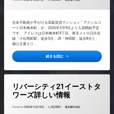
管
ッ
ズ
置
理
ト
ペ
き
無
BS
ッ
場
料
ト
CATV
防
エ
可
住友不動産が手がける高級賃貸マンション「アクシルコ
CS
犯
レ
ート日本橋本町」が、2026年3月9日より入居開始予定
宅
カ
ベ
REIT
です。 アドレスは日本橋本町4丁目。東京メトロ日比谷
配
メ
ー
系ブ
ボ
線「小伝馬町駅」徒歩3分、JR「神田駅」徒歩8分と、
ラ
タ
ラン
ッ
都心主要エリ …
ー
ドマ
駐
ク
ンシ
輪
オ
ス
ョン
場
ー
アクシルコート日本橋本町詳し
続きを読む
敷
ト
TV
地
ロ
ド
内
ッ
ア
ゴ
ク
ホ
ミ
ン
デ
タ
置
リバーシティ21イーストタ
ザ
イ
グ
き
イ
ン
場
ワーズ詳しい情報
BS
ナ
タ
楽
ー
ー
CATV
器
ズ
ネ
Updated on
2026年2月22日
可
CS
カテゴリー:
Posted on
2025年12月19日
by
SEZIMO
東京都中央区
ッ
ペ
防
ト
REIT