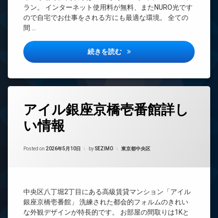
ベ
REIT
き
ラン。 インターネット使用料が無料、またNURO光です
防
ー
系ブ
場
ので自宅でお仕事をされる方にも最適な環境。 全ての
犯
タ
ラン
カ
間 …
ー
ドマ
宅
メ
ンシ
オ
配
ラ
ョン
ー
サンライズ茅場町詳しい情報
続きを読む
ボ
駐
ト
TV
ッ
輪
ロ
ド
ク
場
ッ
ア
ス
ク
ホ
ン
内
タ
敷
アイル銀座京橋壱番館詳し
廊
イ
グ
地
下
ン
内
い情報
24
タ
ゴ
敷
時
ー
ミ
地
間
ネ
置
内
Updated on
2026年6月15日
管
カテゴリー:
Posted on
2026年5月10日
by
SEZIMO
東京都中央区
ッ
き
ゴ
理
ト
場
ミ
無
BS
置
料
き
防
CATV
場
犯
エ
中央区八丁堀2丁目にある高級賃貸マンション「アイル
CS
カ
レ
防
銀座京橋壱番館」 洗練された都会的フォルムのきれい
メ
ベ
TV
犯
な外観デザインが特長的です。 お部屋の間取りは1Kと
ラ
ー
ド