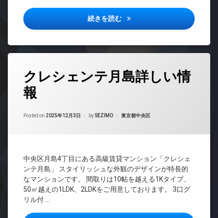
タ
系ブ
ベ
ワ
ラン
ー
ザ メイフェア詳しい情報
続きを読む
ー
ドマ
タ
マ
ンシ
ー
ン
ョン
シ
オ
TV
ョ
ー
ド
ン
ト
タ
ア
ロ
クレシェンテ月島詳しい情
グ
デ
ホ
ッ
ザ
ン
報
ク
24
イ
時
イ
ナ
デ
間
ン
ー
ザ
Updated on
2026年2月22日
管
カテゴリー:
Posted on
2025年12月3日
by
SEZIMO
東京都中央区
タ
ズ
イ
理
ー
ナ
ト
ネ
ー
BS
ラ
ッ
ズ
ン
CATV
ト
ク
ペ
中央区月島4丁目にある高級賃貸マンション「クレシェ
CS
エ
ル
ッ
ンテ月島」 スタイリッシュな外観のデザインが特長的
レ
ー
REIT
ト
なマンションです。 間取りは10帖を越える1Kタイプ、
ベ
ム
系ブ
可
50㎡越えの1LDK、2LDKをご用意しております。 3口グ
ー
ラン
パ
内
リル付 …
タ
ドマ
ー
廊
ー
ンシ
テ
下