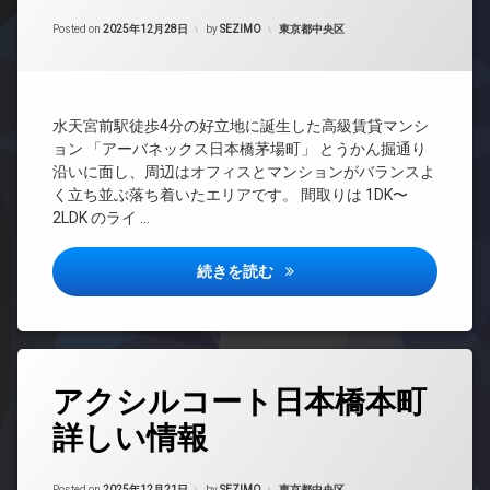
イ
防
間
ー
ナ
Updated on
2026年6月23日
犯
管
カテゴリー:
Posted on
2025年12月28日
by
SEZIMO
東京都中央区
ネ
ー
カ
理
ッ
ズ
メ
ト
BS
ラ
バ
無
CATV
イ
駐
料
水天宮前駅徒歩4分の好立地に誕生した高級賃貸マンシ
ク
CS
車
エ
置
ョン 「アーバネックス日本橋茅場町」 とうかん掘通り
場
REIT
レ
き
沿いに面し、周辺はオフィスとマンションがバランスよ
系ブ
駐
ベ
場
く立ち並ぶ落ち着いたエリアです。 間取りは 1DK〜
ラン
輪
ー
内
2LDK のライ …
ドマ
場
タ
廊
ンシ
ー
下
ョン
アーバネックス日本橋茅場町詳
続きを読む
オ
宅
TV
ー
配
ド
ト
ボ
ア
ロ
ッ
ホ
ッ
ク
ン
ク
タ
ス
アクシルコート日本橋本町
イ
グ
デ
敷
ン
ザ
詳しい情報
地
24
タ
イ
内
時
ー
ナ
ゴ
間
ネ
ー
Updated on
2026年6月23日
ミ
カテゴリー:
Posted on
2025年12月21日
by
SEZIMO
東京都中央区