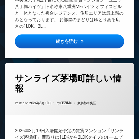
中央区八丁堀2丁目にある高級賃貸マンション「ユニゾ
レ
き
CATV
八丁堀ハイツ」旧名称東八重洲MFハイツ オフィスビル
ベ
場
CS
と一体となった複合レジデンス。住居エリアは最上階の
ー
ペ
みとなっております。 お部屋のまどりはゆとりある広
タ
REIT
ッ
ー
さの1LDK、2L …
系ブ
ト
ラン
可
ドマ
オ
八丁堀ハイツ詳しい情報
続きを読む
内
ンシ
ー
廊
ョン
ト
下
ロ
TV
ッ
宅
ド
ク
配
ア
タ
ボ
ホ
サンライズ茅場町詳しい情
グ
ッ
ン
デ
ク
ザ
報
24
イ
ス
イ
時
ン
ナ
間
敷
タ
Updated on
2026年6月15日
ー
管
カテゴリー:
地
Posted on
2026年5月10日
by
SEZIMO
東京都中央区
ー
ズ
理
内
ネ
ゴ
ッ
BS
ミ
バ
ト
CATV
置
イ
エ
2026年3月19日入居開始予定の賃貸マンション「サンラ
き
ク
CS
レ
イズ茅場町」 間取りは1LDKから2LDKタイプのルームプ
場
置