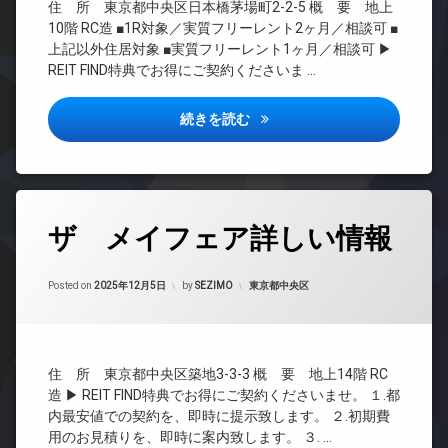
場
ベ
住 所 東京都中央区日本橋茅場町2-2-5 概 要 地上
ボ
CS
ー
10階 RC造 ■1R対象／実質フリーレント2ヶ月／相談可 ■
ッ
タ
REIT
ク
上記以外住居対象 ■実質フリーレント1ヶ月／相談可 ▶
ー
系ブ
ス
REIT FIND特典でお得にご契約くださいま …
ラン
オ
敷
ドマ
ー
地
ンシ
ザ・パークハビオ日本橋茅場町
続きを読む
ト
内
ョン
ロ
ゴ
ッ
TV
ミ
ク
ド
置
ア
き
キ
ホ
タ
場
ッ
ン
ザ メイフェア詳しい情報
グ
ズ
防
ル
イ
犯
24
ー
ン
カ
Updated on
2026年2月22日
時
カテゴリー:
Posted on
2025年12月5日
by
SEZIMO
東京都中央区
ム
タ
メ
間
ー
ラ
シ
管
ネ
ア
理
駐
ッ
タ
車
ト
BS
ー
住 所 東京都中央区築地3-3-3 概 要 地上14階 RC
場
無
ル
CATV
造 ▶ REIT FIND特典でお得にご契約くださいませ。 １.都
料
駐
ー
CS
内最安値での契約を、即時に提示致します。 ２.初期費
輪
ム
エ
用のお見積りを、即時に案内致します。 ３. …
場
REIT
レ