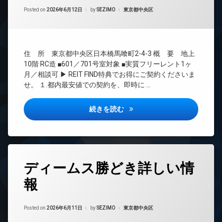
ネ
間
Updated on
2026年7月22日
ッ
管
カテゴリー:
Posted on
2026年6月12日
by
SEZIMO
東京都中央区
ト
理
無
BS
料
CATV
エ
住 所 東京都中央区日本橋馬喰町2-4-3 概 要 地上
CS
レ
10階 RC造 ■601／701号室対象 ■実質フリーレント1ヶ
ベ
REIT
月／相談可 ▶ REIT FIND特典でお得にご契約くださいま
ー
系ブ
せ。 １.都内最安値での契約を、即時に …
タ
ラン
ー
ドマ
ンシ
オ
プライムメゾン日本橋馬喰町詳
続きを読む
ョン
ー
ト
TV
ロ
ド
ッ
ア
ク
ホ
タ
ン
ディームス勝どき詳しい情
コ
デ
グ
メ
ザ
イ
報
BS
ン
イ
ン
ト
ナ
タ
を
ー
CATV
ー
Updated on
2026年6月11日
ど
カテゴリー:
Posted on
2026年6月11日
by
SEZIMO
東京都中央区
ズ
ネ
う
ッ