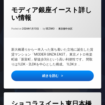
輪
地
ン
場
デ
タ
内
モディア銀座イースト詳し
ザ
イ
グ
ゴ
イ
ン
ミ
い情報
24
ナ
タ
置
時
ー
ー
き
間
ズ
ネ
Updated on
2026年6月17日
場
管
カテゴリー:
Posted on
2026年1月13日
by
SEZIMO
東京都中央区
ッ
ペ
理
防
ト
ッ
犯
無
BS
ト
カ
料
可
CATV
メ
エ
新大橋通りから一本入った落ち着いた立地に誕生した賃
宅
ラ
CS
レ
貸マンション「MODIER GINZA EAST」 東京メトロ有楽
配
駐
ベ
REIT
ボ
町線「新富町」駅徒歩3分という高い利便性です。 間取
輪
ー
系ブ
ッ
りは1LDK・2LDKを中心とした構成。 1LDKタ …
場
タ
ラン
ク
ー
ドマ
ス
ンシ
モディア銀座イースト詳しい情
続きを読む
オ
敷
ョン
ー
地
ト
TV
内
ロ
ド
ゴ
ッ
ア
ミ
ク
ホ
タ
置
ン
ショコラスイート東日本橋
グ
き
デ