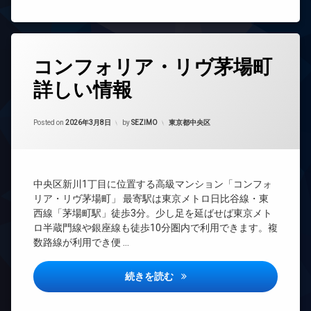
内
ッ
TV
ゴ
ク
ド
ミ
ア
置
デ
ホ
タ
き
ザ
ン
コンフォリア・リヴ茅場町
グ
場
イ
ナ
イ
防
詳しい情報
24
ー
ン
犯
時
ズ
タ
カ
間
ー
Updated on
2026年6月17日
メ
ペ
管
カテゴリー:
Posted on
2026年3月8日
by
SEZIMO
東京都中央区
ネ
ラ
ッ
理
ッ
ト
駐
ト
BS
可
車
無
CATV
場
ペ
料
中央区新川1丁目に位置する高級マンション「コンフォ
ッ
CS
駐
エ
リア・リヴ茅場町」 最寄駅は東京メトロ日比谷線・東
ト
輪
REIT
レ
西線「茅場町駅」徒歩3分。少し足を延ばせば東京メト
足
場
系ブ
ベ
洗
ロ半蔵門線や銀座線も徒歩10分圏内で利用できます。複
ラン
ー
い
数路線が利用でき便 …
ドマ
タ
場
ンシ
ー
内
ョン
コンフォリア・リヴ茅場町詳し
続きを読む
オ
廊
TV
ー
下
ド
ト