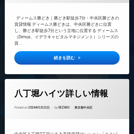
ペ
CS
ぞ
ト
ッ
(デ
ト
エ
ィ
REIT
可
ディームス勝どき｜勝どき駅徒歩7分・中央区勝どきの
レ
ー
系ブ
ベ
ム
宅
ラン
賃貸情報 ディームス勝どきは、中央区勝どきに位置
ー
ス
配
ドマ
し、勝どき駅徒歩7分という立地に位置する ディームス
タ
勝
ボ
ンシ
（Dimus、イデラキャピタルマネジメント）シリーズの
ー
ど
ッ
ョン
賃 …
き
ク
オ
詳
ス
ー
TV
し
ディームス勝どき詳しい情報
続きを読む
ト
ド
敷
い
ロ
ア
地
情
ッ
ホ
内
報)
ク
ン
ゴ
ミ
デ
置
イ
タ
ザ
八丁堀ハイツ詳しい情報
き
ン
グ
イ
場
タ
ナ
24
ー
ー
防
Updated on
2026年6月15日
時
カテゴリー:
Posted on
2026年5月22日
by
SEZIMO
東京都中央区
ネ
ズ
犯
間
ッ
カ
バ
管
ト
メ
イ
理
ラ
ク
BS
エ
置