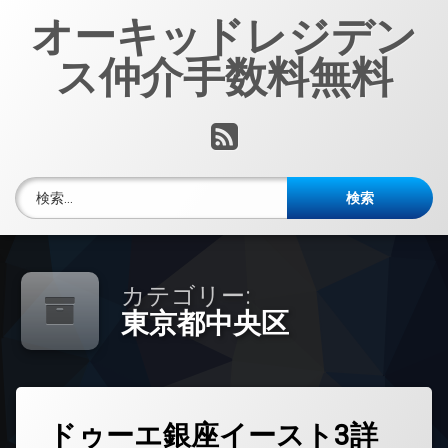
コ
オーキッドレジデン
ン
テ
ス仲介手数料無料
ン
ツ
へ
RSS
ス
キ
ッ
検索:
プ
カテゴリー:
東京都中央区
タ
ドゥーエ銀座イースト3詳
グ