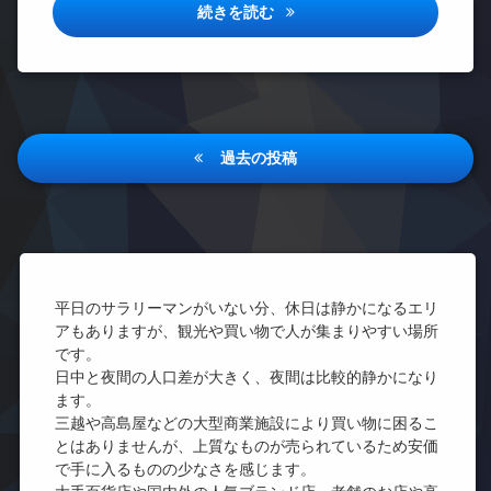
ョン
オ
クレシェンテ月島詳しい情報
ィ
続きを読む
宅
ー
ー
TV
配
ト
ル
ド
ボ
ロ
ー
ア
ッ
ッ
ム
ホ
ク
ク
ン
バ
ス
投
デ
イ
イ
敷
ザ
過去の投稿
ク
ン
地
稿
イ
置
タ
内
ナ
き
ー
ナ
ゴ
ー
場
ネ
ミ
ズ
ッ
ビ
ラ
置
ト
ペ
ウ
き
ゲ
無
ッ
ン
場
料
ト
ジ
ー
平日のサラリーマンがいない分、休日は静かになるエリ
楽
可
エ
アもありますが、観光や買い物で人が集まりやすい場所
内
器
シ
レ
宅
廊
です。
可
ベ
配
下
ョ
日中と夜間の人口差が大きく、夜間は比較的静かになり
防
ー
ボ
ます。
宅
犯
タ
ン
ッ
配
カ
三越や高島屋などの大型商業施設により買い物に困るこ
ー
ク
ボ
メ
とはありませんが、上質なものが売られているため安価
ス
オ
ッ
ラ
で手に入るものの少なさを感じます。
ー
敷
ク
駐