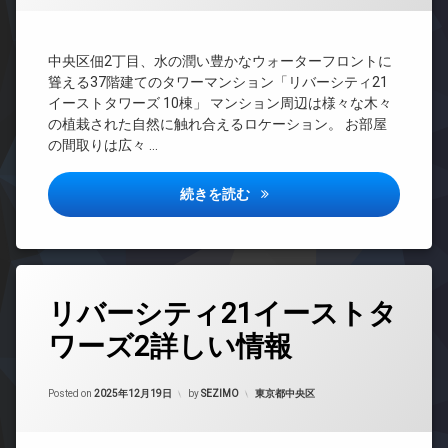
ッ
犯
系ブ
ト
エ
カ
ラン
可
レ
メ
ドマ
ベ
中央区佃2丁目、水の潤い豊かなウォーターフロントに
内
ラ
ンシ
ー
聳える37階建てのタワーマンション「リバーシティ21
廊
ョン
駐
タ
下
イーストタワーズ 10棟」 マンション周辺は様々な木々
輪
ー
TV
の植栽された自然に触れ合えるロケーション。 お部屋
宅
場
ド
オ
の間取りは広々 …
配
ア
ー
ボ
ホ
ト
ッ
ン
ロ
リバーシティ21イーストタワ
続きを読む
ク
ッ
イ
ス
ク
ン
敷
タ
デ
地
ー
ザ
内
ネ
イ
タ
ゴ
ッ
リバーシティ21イーストタ
ナ
グ
ミ
ト
ー
置
ワーズ2詳しい情報
24
ズ
エ
き
時
レ
場
内
間
ベ
Updated on
2026年2月22日
廊
管
カテゴリー:
防
Posted on
2025年12月19日
by
SEZIMO
東京都中央区
ー
下
理
犯
タ
カ
宅
ー
BS