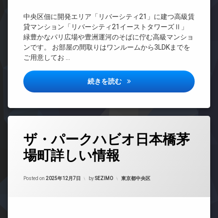
メ
配
オ
CATV
ラ
ボ
ー
中央区佃に開発エリア「リバーシティ21」に建つ高級賃
ッ
CS
駐
ト
貸マンション「リバーシティ21イーストタワーズⅡ」
ク
輪
ロ
REIT
ス
緑豊かなパリ広場や豊洲運河のそばに佇む高級マンショ
場
ッ
系ブ
ンです。 お部屋の間取りはワンルームから3LDKまでを
敷
ク
ラン
ご用意してお …
地
ドマ
デ
内
ンシ
ザ
ゴ
ョン
イ
リバーシティ21イーストタワ
続きを読む
ミ
ナ
TV
置
ー
ド
き
ズ
ア
場
ホ
バ
楽
ン
イ
タ
器
ザ・パークハビオ日本橋茅
ク
イ
グ
可
置
ン
場町詳しい情報
24
防
き
タ
時
犯
場
ー
間
カ
ネ
Updated on
2026年2月22日
内
管
カテゴリー:
メ
Posted on
2025年12月7日
by
SEZIMO
東京都中央区
ッ
廊
理
ラ
ト
下
BS
駐
エ
宅
輪
レ
CATV
配