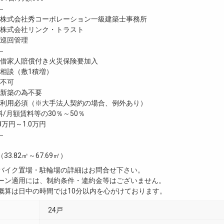
―
式会社秀コーポレーション一級建築士事務所
式会社リンク・トラスト
巡回管理
―
家人賠償付き火災保険要加入
談（敷1積増）
不可
新築の為不要
利用必須（※大手法人契約の場合、例外あり）
/月額賃料等の30％～50％
8万円～1.0万円
―
（33.82㎡～67.69㎡）
・バイク置場・駐輪場の詳細はお問合せ下さい。
ペーン適用には、制約条件・違約金等はございません。
用概算は日中の時間では10分以内を心がけております。
24戸