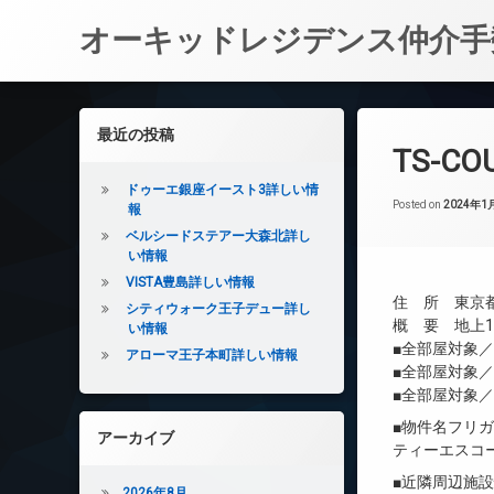
オーキッドレジデンス仲介手
コ
ン
左サイドバー
最近の投稿
テ
TS-C
ン
ツ
ドゥーエ銀座イースト3詳しい情
へ
Posted on
2024年1
報
ス
ベルシードステアー大森北詳し
キ
い情報
ッ
VISTA豊島詳しい情報
プ
住 所 東京都
シティウォーク王子デュー詳し
概 要 地上10
い情報
■全部屋対象
アローマ王子本町詳しい情報
■全部屋対象
■全部屋対象／
■物件名フリ
アーカイブ
ティーエスコ
■近隣周辺施
2026年8月