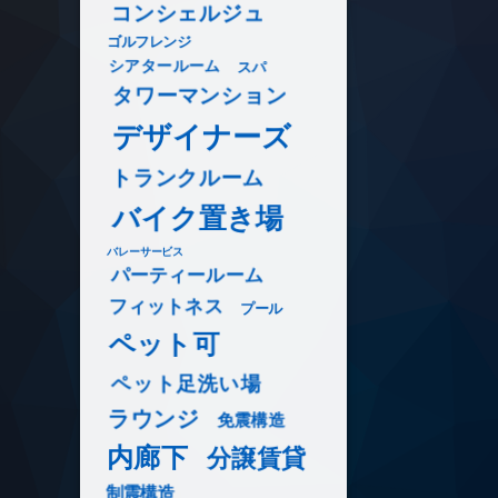
コンシェルジュ
ゴルフレンジ
シアタールーム
スパ
タワーマンション
デザイナーズ
トランクルーム
バイク置き場
バレーサービス
パーティールーム
フィットネス
プール
ペット可
ペット足洗い場
ラウンジ
免震構造
内廊下
分譲賃貸
制震構造