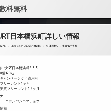
数料無料
OURT日本橋浜町詳しい情報
カテゴリー:
月27日
Updated on
2026年4月21日
by
SEZIMO
東京都中央区
中央区日本橋浜町2-6-5
階 RC造
／キャンペーンＣ／適用可
／フリーレント1ヶ月
実質フリーレント1.5ヶ月
ガナ
ートニホンバシハマチョウ
設情報