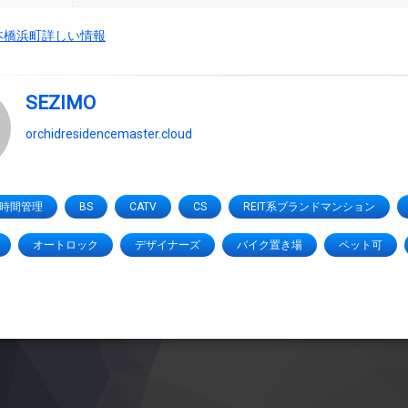
T日本橋浜町詳しい情報
SEZIMO
orchidresidencemaster.cloud
4時間管理
BS
CATV
CS
REIT系ブランドマンション
オートロック
デザイナーズ
バイク置き場
ペット可