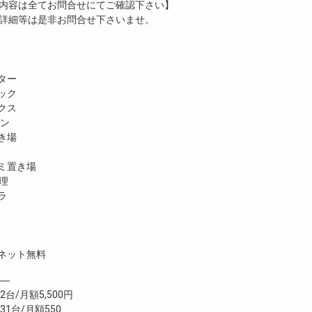
内容は全てお問合せにてご確認下さい】
詳細等は是非お問合せ下さいませ。
ター
ック
クス
ホン
き場
ミ置き場
理
ラ
ネット無料
―
台/月額5,500円
台/月額550