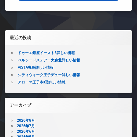
オ
ッ
TV
ー
ト
ド
ト
足
ア
ロ
洗
ホ
ッ
い
ン
ク
場
左サイドバー
イ
デ
最近の投稿
宅
ン
ザ
配
タ
イ
ボ
ー
ナ
ドゥーエ銀座イースト3詳しい情報
ッ
ネ
ー
ベルシードステアー大森北詳しい情報
ク
ッ
ズ
ス
VISTA豊島詳しい情報
ト
バ
無
敷
シティウォーク王子デュー詳しい情報
イ
料
地
アローマ王子本町詳しい情報
ク
内
エ
置
ゴ
レ
き
ミ
ベ
場
置
ー
アーカイブ
ペ
き
タ
ッ
場
ー
ト
2026年8月
防
オ
可
2026年7月
犯
ー
2026年6月
宅
カ
ト
2026年5月