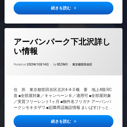
メ
ドマ
オ
地
ラ
ンシ
アイフラット若松河田詳しい情
続きを読む
ー
内
ョン
駐
ト
ゴ
車
TV
ロ
ミ
場
ド
ッ
置
ア
ク
駐
き
ホ
輪
場
タ
デ
ン
アーバンパーク下北沢詳し
場
グ
ザ
防
イ
イ
犯
い情報
24
ン
ナ
カ
時
タ
ー
メ
間
ー
ズ
Updated on
2023年10月14日
ラ
管
カテゴリー:
Posted on
2023年10月14日
by
SEZIMO
東京都世田谷区
ネ
バ
理
駐
ッ
イ
輪
ト
BS
ク
場
無
CATV
置
料
住 所 東京都世田谷区北沢4-4-3 概 要 地上4階 RC
き
CS
エ
場
造 ■全部屋対象／キャンペーンＢ／適用可 ■全部屋対象
REIT
レ
／実質フリーレント1ヶ月 ■物件名フリガナ アーバンパ
ペ
系ブ
ベ
ークシモキタザワ ■近隣周辺施設情報 まいばすけっと …
ッ
ラン
ー
ト
ドマ
タ
可
ンシ
ー
アーバンパーク下北沢詳しい情
続きを読む
ョン
ペ