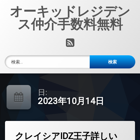
コ
オーキッドレジデン
ン
テ
ス仲介手数料無料
ン
ツ
へ
RSS
ス
キ
ッ
検索:
プ
日:
2023年10月14日
タ
クレイシアIDZ王子詳しい
グ