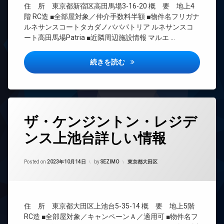
料
防
住 所 東京都新宿区高田馬場3-16-20 概 要 地上4
き
CS
犯
エ
場
階 RC造 ■全部屋対象／仲介手数料半額 ■物件名フリガナ
カ
REIT
レ
ルネサンスコートタカダノババパトリア ルネサンスコ
内
メ
系ブ
ベ
ート高田馬場Patria ■近隣周辺施設情報 マルエ …
廊
ラ
ラン
ー
下
ドマ
タ
駐
ンシ
宅
ー
輪
ルネサンスコート高田馬場パト
続きを読む
ョン
配
場
オ
ボ
TV
ー
ッ
ド
ト
ク
ア
ロ
ス
ホ
ッ
タ
ン
ザ・ケンジントン・レジデ
敷
ク
グ
地
イ
デ
ンス上池台詳しい情報
24
内
ン
ザ
時
ゴ
タ
イ
間
ミ
ー
ナ
Updated on
2023年10月14日
管
カテゴリー:
Posted on
2023年10月14日
by
SEZIMO
東京都大田区
置
ネ
ー
理
き
ッ
ズ
場
ト
BS
バ
無
防
CATV
イ
料
犯
住 所 東京都大田区上池台5-35-14 概 要 地上5階
ク
CS
カ
エ
置
RC造 ■全部屋対象／キャンペーンＡ／適用可 ■物件名フ
メ
REIT