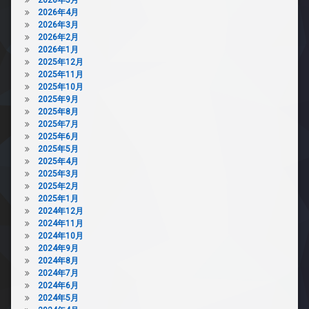
配
メ
ロ
2026年4月
ボ
ラ
ッ
2026年3月
ッ
ク
駐
2026年2月
ク
車
オ
2026年1月
ス
場
ー
2025年12月
敷
ル
2025年11月
駐
地
電
2025年10月
輪
内
化
2025年9月
場
ゴ
2025年8月
デ
ミ
2025年7月
ザ
置
2025年6月
イ
き
2025年5月
ナ
場
2025年4月
ー
防
2025年3月
ズ
犯
2025年2月
宅
カ
2025年1月
配
メ
2024年12月
ボ
ラ
2024年11月
ッ
2024年10月
駐
ク
2024年9月
車
ス
2024年8月
場
2024年7月
敷
駐
2024年6月
地
輪
2024年5月
内
場