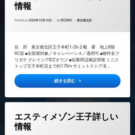
情報
24
時
間
Updated on
2023年11月12日
管
カテゴリー:
Posted on
2023年10月14日
by
SEZIMO
東京都北区
理
BS
CATV
住 所 東京都北区王子本町1-26-2 概 要 地上8階
CS
RC造 ■全部屋対象／キャンペーンＡ／適用可 ■物件名フ
TV
リガナ クレイシアIDZオウジ ■近隣周辺施設情報 ミニス
ド
トップ王子本町店まで約170m サミットストア滝 …
ア
ホ
ン
クレイシアIDZ王子詳しい情報
続きを読む
イ
ン
タ
ー
ネ
タ
ッ
エスティメゾン王子詳しい
グ
ト
情報
無
24
料
時