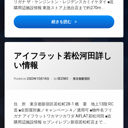
レ
き
リガナ ザ・ケンジントン・レジデンスカミイケダイ ■近
ラ
系ブ
ベ
場
隣周辺施設情報 東急ストア上池台店まで約270m …
ラン
ー
駐
ペ
ドマ
タ
車
ッ
ンシ
ー
場
ザ・ケンジントン・レジデンス
続きを読む
ト
ョン
オ
駐
可
TV
ー
輪
宅
ド
ト
場
配
ア
ロ
ボ
ホ
ッ
タ
ッ
ン
アイフラット若松河田詳し
ク
グ
ク
イ
デ
ス
い情報
24
ン
ザ
時
敷
タ
イ
間
地
ー
ナ
Updated on
2023年10月14日
管
カテゴリー:
Posted on
2023年10月14日
by
SEZIMO
東京都新宿区
内
ネ
ー
理
ゴ
ッ
ズ
ミ
ト
BS
宅
置
エ
CATV
配
き
住 所 東京都新宿区若松町28-1 概 要 地上13階 RC
レ
ボ
場
CS
ベ
ッ
造 ■全部屋対象／キャンペーンＡ／適用可 ■物件名フリ
防
REIT
ー
ク
ガナ アイフラットワカマツカワダ AIFLAT若松河田 ■近
犯
系ブ
タ
ス
隣周辺施設情報 セブンイレブン新宿若松町店まで …
カ
ラン
ー
敷