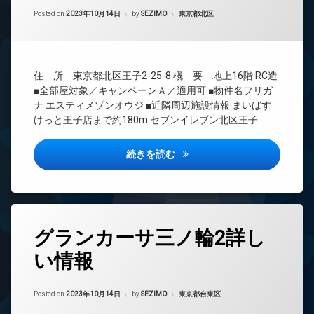
間
エ
Updated on
2023年10月16日
管
カテゴリー:
Posted on
2023年10月14日
by
SEZIMO
東京都北区
レ
理
ベ
ー
BS
タ
CATV
ー
住 所 東京都北区王子2-25-8 概 要 地上16階 RC造
CS
オ
■全部屋対象／キャンペーンＡ／適用可 ■物件名フリガ
REIT
ー
ナ エスティメゾンオウジ ■近隣周辺施設情報 まいばす
系ブ
ト
けっと王子店まで約180m セブンイレブン北区王子 …
ラン
ロ
ドマ
ッ
ンシ
ク
エスティメゾン王子詳しい情報
続きを読む
ョン
デ
TV
ザ
ド
イ
ア
ナ
ホ
ー
タ
ン
グランカーサ三ノ輪2詳し
ズ
グ
イ
バ
い情報
24
ン
イ
時
タ
ク
間
ー
置
Updated on
2023年10月16日
管
カテゴリー:
Posted on
2023年10月14日
by
SEZIMO
東京都台東区
ネ
き
理
ッ