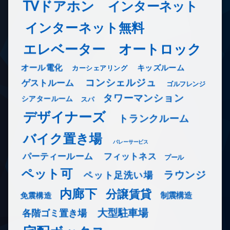
TVドアホン
インターネット
インターネット無料
エレベーター
オートロック
オール電化
キッズルーム
カーシェアリング
コンシェルジュ
ゲストルーム
ゴルフレンジ
タワーマンション
シアタールーム
スパ
デザイナーズ
トランクルーム
バイク置き場
バレーサービス
フィットネス
パーティールーム
プール
ペット可
ラウンジ
ペット足洗い場
内廊下
分譲賃貸
免震構造
制震構造
大型駐車場
各階ゴミ置き場