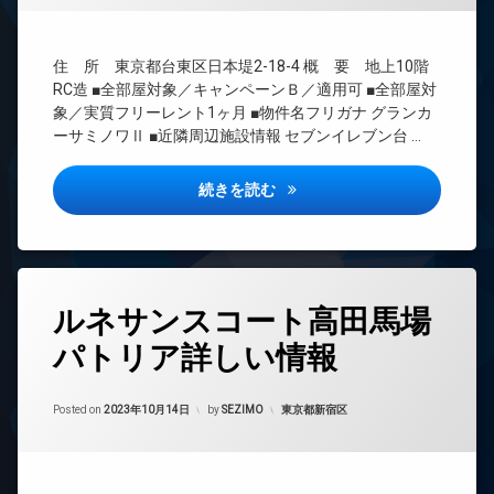
場
ト
BS
ペ
エ
CATV
ッ
住 所 東京都台東区日本堤2-18-4 概 要 地上10階
レ
ト
CS
ベ
可
RC造 ■全部屋対象／キャンペーンＢ／適用可 ■全部屋対
REIT
ー
象／実質フリーレント1ヶ月 ■物件名フリガナ グランカ
分
系ブ
タ
ーサミノワⅡ ■近隣周辺施設情報 セブンイレブン台 …
譲
ラン
ー
賃
ドマ
オ
貸
ンシ
グランカーサ三ノ輪2詳しい情
続きを読む
ー
ョン
宅
ト
配
TV
ロ
ボ
ド
ッ
ッ
ア
ク
ク
ホ
タ
デ
ス
ン
ルネサンスコート高田馬場
グ
ザ
敷
イ
イ
パトリア詳しい情報
24
地
ン
ナ
時
内
タ
ー
間
ゴ
ー
ズ
Updated on
2023年10月16日
管
カテゴリー:
Posted on
2023年10月14日
by
SEZIMO
東京都新宿区
ミ
ネ
バ
理
置
ッ
イ
き
ト
BS
ク
場
無
CATV
置