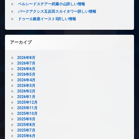
廊
ベルシードステアー武蔵小山詳しい情報
ト
下
無
パークアクシス五反田スカイタワー詳しい情報
分
料
ドゥーエ銀座イースト3詳しい情報
譲
エ
賃
レ
貸
ベ
宅
ー
アーカイブ
配
タ
ボ
ー
2026年8月
ッ
オ
2026年7月
ク
ー
2026年6月
ス
ト
2026年5月
敷
ロ
2026年4月
地
ッ
2026年3月
内
ク
2026年2月
ゴ
デ
2026年1月
ミ
ザ
2025年12月
置
イ
2025年11月
き
ナ
2025年10月
場
ー
2025年9月
防
ズ
2025年8月
犯
2025年7月
パ
カ
2025年6月
ー