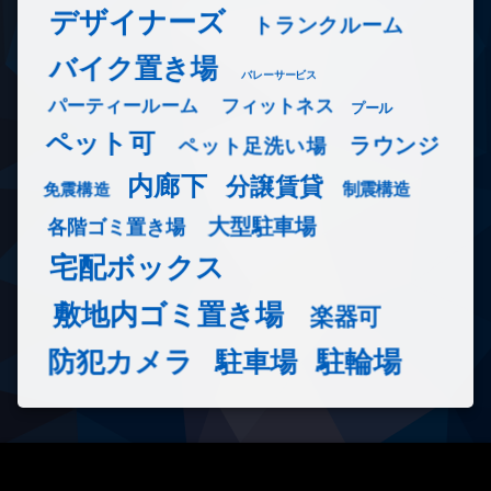
デザイナーズ
トランクルーム
バイク置き場
バレーサービス
フィットネス
パーティールーム
プール
ペット可
ラウンジ
ペット足洗い場
内廊下
分譲賃貸
免震構造
制震構造
大型駐車場
各階ゴミ置き場
宅配ボックス
敷地内ゴミ置き場
楽器可
防犯カメラ
駐輪場
駐車場