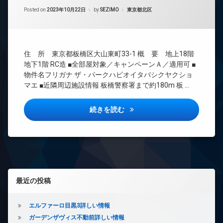
間
エ
Updated on
2023年10月23日
管
カテゴリー:
Posted on
2023年10月22日
by
SEZIMO
東京都北区
レ
理
ベ
ー
BS
タ
CATV
ー
住 所 東京都板橋区大山東町33-1 概 要 地上18階
CS
オ
地下1階 RC造 ■全部屋対象／キャンペーンＡ／適用可 ■
REIT
ー
物件名フリガナ ザ・パークハビオイタバシクヤクショ
系ブ
ト
マエ ■近隣周辺施設情報 板橋警察署まで約180m 板 …
ラン
ロ
ドマ
ッ
ンシ
ク
ザ・パークハビオ板橋区役所前
続きを読む
ョン
デ
TV
ザ
ド
イ
ア
ナ
ホ
ー
ン
ズ
左サイドバー
イ
ペ
最近の投稿
ン
ッ
タ
ト
ー
可
エルファーロ目黒3詳しい情報
ネ
ガーデンザヴィス不動前詳しい情報
内
ッ