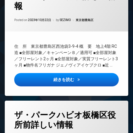
報
24
時
間
Updated on
2023年10月23日
管
カテゴリー:
Posted on
2023年10月22日
by
SEZIMO
東京都豊島区
理
BS
CATV
住 所 東京都豊島区西池袋3-9-4 概 要 地上4階 RC
CS
造 ■全部屋対象／キャンペーンＢ／適用可 ■全部屋対象
TV
／フリーレント2ヶ月 ■全部屋対象／実質フリーレント3
ド
ヶ月 ■物件名フリガナ ジェノヴィアイケブクロ ■近 …
ア
ホ
ン
ジェノヴィア池袋詳しい情報
続きを読む
イ
ン
タ
ー
ネ
タ
ッ
ザ・パークハビオ板橋区役
グ
ト
所前詳しい情報
無
24
料
時