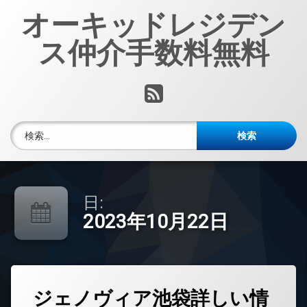
コ
オーキッドレジデン
ン
テ
ス仲介手数料無料
ン
ツ
へ
RSS
ス
キ
ッ
検索:
プ
日:
2023年10月22日
タ
ジェノヴィア池袋詳しい情
グ