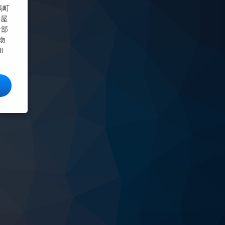
馬町
部屋
全部
物
Ⅲ
本橋3詳しい情報