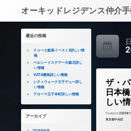
オーキッドレジデンス仲介手
コ
ン
左サイドバー
最近の投稿
テ
日
ン
ツ
ドゥーエ銀座イースト3詳しい情
へ
報
ス
ベルシードステアー大森北詳し
キ
い情報
ッ
VISTA豊島詳しい情報
タ
プ
ザ・パ
グ
シティウォーク王子デュー詳し
い情報
24時間管理
日本橋
アローマ王子本町詳しい情報
BS
しい情
CATV
CS
Posted on
2023年
アーカイブ
TVドアホン
カテゴリー:
東京都中央区
インターネット
2026年8月