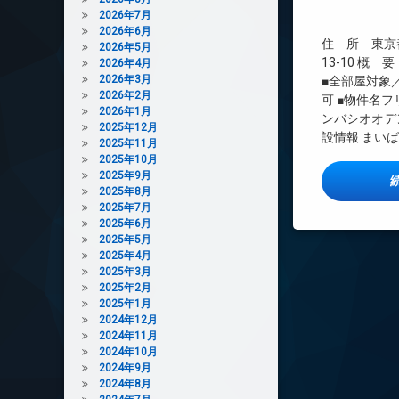
エレベーター
2026年7月
2026年6月
オートロック
住 所 東京
2026年5月
デザイナーズ
13-10 概 
2026年4月
バイク置き場
2026年3月
■全部屋対象
2026年2月
可 ■物件名
分譲賃貸
2026年1月
ンバシオオデ
大型駐車場
2025年12月
設情報 まいば
2025年11月
宅配ボックス
2025年10月
敷地内ゴミ置き場
2025年9月
2025年8月
楽器可
2025年7月
防犯カメラ
2025年6月
2025年5月
駐車場
2025年4月
駐輪場
2025年3月
2025年2月
2025年1月
2024年12月
2024年11月
2024年10月
2024年9月
2024年8月