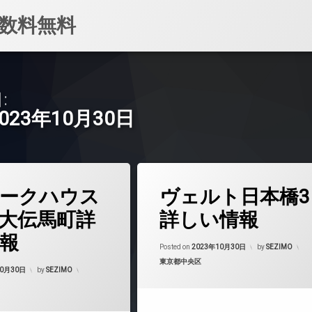
数料無料
:
2023年10月30日
タ
ークハウス
ヴェルト日本橋3
グ
24時間管理
大伝馬町詳
詳しい情報
BS
報
Updated on
202
CATV
Posted on
2023年10月30日
by
SEZIMO
カテゴリー:
東京都中央区
CS
Updated on
2023年10月31日
10月30日
by
SEZIMO
REIT系ブランドマンション
TVドアホン