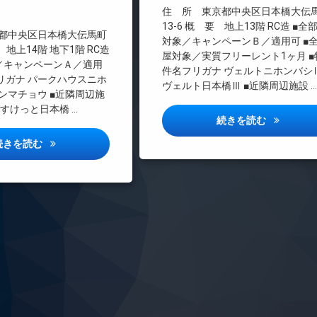
インターネット無料
住 所 東京都中央区日本橋大伝
エレベーター
13-6 概 要 地上13階 RC造 ■全
都中央区日本橋大伝馬町
対象／キャンペーンＢ／適用可 ■
オートロック
要 地上14階 地下1階 RC造
屋対象／実質フリーレント1ヶ月 ■
デザイナーズ
／キャンペーンＡ／適用
件名フリガナ ヴェルトニホンバシ
フリガナ パークハウスニホ
宅配ボックス
ヴェルト日本橋Ⅲ ■近隣周辺施設 …
ンマチョウ ■近隣周辺施
敷地内ゴミ置き場
すけっと日本橋 …
防犯カメラ
ヴェルト日
続きを読む
駐輪場
ザ・パークハウス日本橋大伝馬町詳しい情報
続きを読む