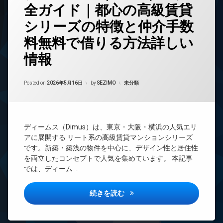
全ガイド｜都心の高級賃貸
24
ン
時
ト
シリーズの特徴と仲介手数
間
を
管
ど
料無料で借りる方法詳しい
理
う
ぞ
情報
(デ
BS
ィ
ー
カテゴリー:
Posted on
2026年5月16日
by
SEZIMO
未分類
CATV
ム
ス
（Dimus）
REIT
の
系ブ
完
ラン
ディームス（Dimus）は、東京・大阪・横浜の人気エリ
全
ドマ
アに展開する リート系の高級賃貸マンションシリーズ
ガ
ンシ
です。新築・築浅の物件を中心に、デザイン性と居住性
イ
ョン
を両立したコンセプトで人気を集めています。 本記事
ド
｜
では、ディーム …
TV
都
ド
心
ア
ディームス（Dimus）の完
続きを読む
の
ホ
高
ン
級
賃