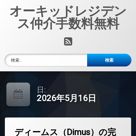
コ
オーキッドレジデン
ン
テ
ス仲介手数料無料
ン
ツ
へ
RSS
ス
キ
ッ
検索:
プ
日:
2026年5月16日
タ
ディームス（Dimus）の完
コ
グ
メ