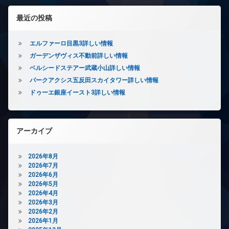
ッ
情
ト
左サイドバー
最近の投稿
報)
無
料
エ
エルファーロ目黒3詳しい情報
レ
ガーデンザヴィス不動前詳しい情報
ベ
ベルシードステアー武蔵小山詳しい情報
ー
タ
パークアクシス五反田スカイタワー詳しい情報
ー
ドゥーエ銀座イースト3詳しい情報
オ
ー
ト
ロ
アーカイブ
ッ
ク
2026年8月
デ
2026年7月
ザ
2026年6月
イ
2026年5月
ナ
2026年4月
ー
2026年3月
ズ
2026年2月
バ
2026年1月