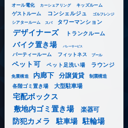
オール電化
キッズルーム
カーシェアリング
コンシェルジュ
ゲストルーム
ゴルフレンジ
タワーマンション
シアタールーム
スパ
デザイナーズ
トランクルーム
バイク置き場
バレーサービス
フィットネス
パーティールーム
プール
ペット可
ラウンジ
ペット足洗い場
内廊下
分譲賃貸
免震構造
制震構造
大型駐車場
各階ゴミ置き場
宅配ボックス
敷地内ゴミ置き場
楽器可
防犯カメラ
駐輪場
駐車場