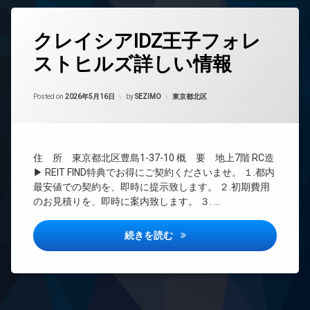
エ
貸
レ
シ
タ
ベ
クレイシアIDZ王子フォレ
リ
グ
ー
ー
タ
ストヒルズ詳しい情報
24
ズ
ー
時
の
間
特
Updated on
2026年6月14日
管
カテゴリー:
徴
Posted on
2026年5月16日
by
SEZIMO
東京都北区
オ
理
と
ー
仲
ト
BS
介
ロ
CATV
手
ッ
住 所 東京都北区豊島1-37-10 概 要 地上7階 RC造
数
ク
CS
▶ REIT FIND特典でお得にご契約くださいませ。 １.都内
料
TV
無
最安値での契約を、即時に提示致します。 ２.初期費用
ド
料
のお見積りを、即時に案内致します。 ３. …
ア
で
ホ
借
ン
クレイシアIDZ王子フォレスト
り
続きを読む
る
イ
方
ン
法
タ
詳
ー
し
ネ
い