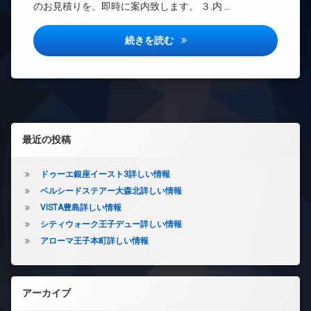
ゴ
のお見積りを、即時に案内致します。 ３.内 …
REIT
ク
ー
ミ
系ブ
置
タ
置
ラン
き
ー
シエル豊島詳しい情報
続きを読む
き
ドマ
場
オ
場
ンシ
ペ
ー
ョン
楽
ッ
ト
器
TV
ト
ロ
可
ド
可
ッ
ア
防
ク
内
ホ
犯
左サイドバー
廊
デ
最近の投稿
ン
カ
下
ザ
メ
イ
イ
宅
ラ
ン
ナ
ドゥーエ銀座イースト3詳しい情報
配
タ
駐
ー
ボ
ベルシードステアー大森北詳しい情報
ー
車
ズ
ッ
VISTA豊島詳しい情報
ネ
場
ク
バ
ッ
シティウォーク王子デュー詳しい情報
駐
ス
イ
ト
輪
ク
アローマ王子本町詳しい情報
敷
無
場
置
地
料
き
内
エ
場
ゴ
レ
アーカイブ
ミ
内
ベ
置
廊