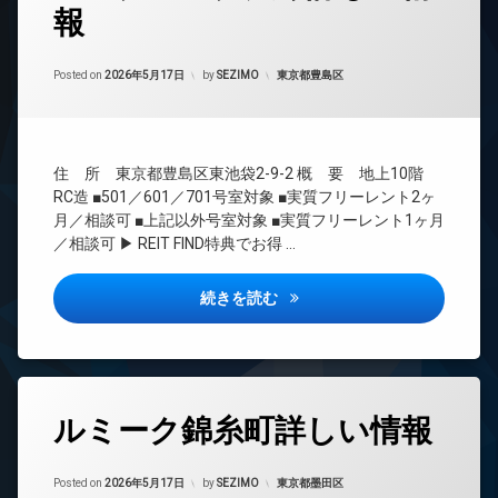
報
24
時
間
Updated on
2026年6月14日
管
カテゴリー:
Posted on
2026年5月17日
by
SEZIMO
東京都豊島区
理
BS
CATV
住 所 東京都豊島区東池袋2-9-2 概 要 地上10階
CS
RC造 ■501／601／701号室対象 ■実質フリーレント2ヶ
REIT
月／相談可 ■上記以外号室対象 ■実質フリーレント1ヶ月
系ブ
／相談可 ▶ REIT FIND特典でお得 …
ラン
ドマ
ンシ
アークマーク大塚詳しい情報
続きを読む
ョン
TV
ド
ア
ホ
タ
ン
ルミーク錦糸町詳しい情報
グ
イ
24
ン
Updated on
2026年6月14日
時
カテゴリー:
Posted on
2026年5月17日
by
SEZIMO
東京都墨田区
タ