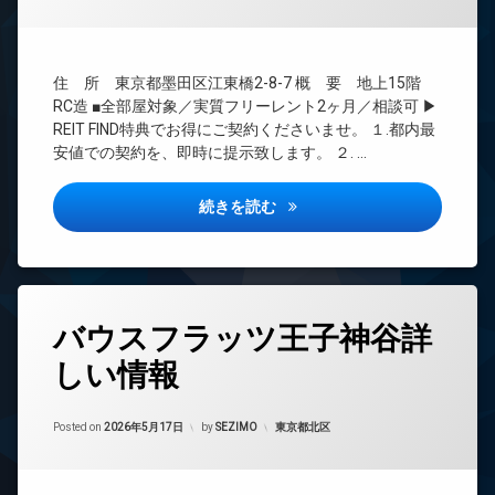
間
ー
管
ネ
理
ッ
ト
BS
住 所 東京都墨田区江東橋2-8-7 概 要 地上15階
無
CATV
RC造 ■全部屋対象／実質フリーレント2ヶ月／相談可 ▶
料
CS
REIT FIND特典でお得にご契約くださいませ。 １.都内最
エ
安値での契約を、即時に提示致します。 ２. …
REIT
レ
系ブ
ベ
ラン
ー
ルミーク錦糸町詳しい情報
続きを読む
ドマ
タ
ンシ
ー
ョン
オ
TV
ー
ド
ト
タ
ア
ロ
バウスフラッツ王子神谷詳
グ
ホ
ッ
ン
しい情報
ク
24
時
イ
デ
間
ン
ザ
Updated on
2026年6月14日
管
カテゴリー:
Posted on
2026年5月17日
by
SEZIMO
東京都北区
タ
イ
理
ー
ナ
ネ
ー
BS
ッ