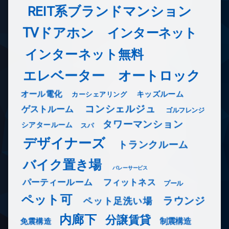
REIT系ブランドマンション
TVドアホン
インターネット
インターネット無料
エレベーター
オートロック
オール電化
キッズルーム
カーシェアリング
コンシェルジュ
ゲストルーム
ゴルフレンジ
タワーマンション
シアタールーム
スパ
デザイナーズ
トランクルーム
バイク置き場
バレーサービス
フィットネス
パーティールーム
プール
ペット可
ラウンジ
ペット足洗い場
内廊下
分譲賃貸
免震構造
制震構造