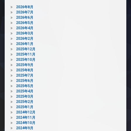
ー
き
下
タ
2026年8月
場
宅
ー
2026年7月
防
配
2026年6月
オ
犯
ボ
2026年5月
ー
カ
ッ
2026年4月
ト
メ
ク
2026年3月
ロ
ラ
ス
2026年2月
ッ
2026年1月
駐
敷
ク
2025年12月
車
地
デ
2025年11月
場
内
ザ
2025年10月
ゴ
駐
イ
2025年9月
ミ
輪
ナ
2025年8月
置
場
ー
2025年7月
き
ズ
2025年6月
場
2025年5月
バ
防
2025年4月
イ
犯
2025年3月
ク
カ
2025年2月
置
メ
2025年1月
き
ラ
2024年12月
場
2024年11月
駐
宅
2024年10月
車
配
2024年9月
場