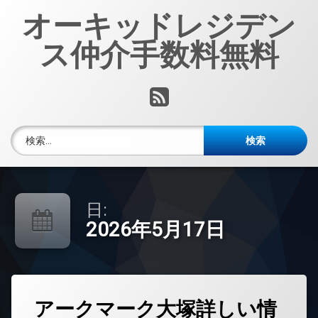
コ
オーキッドレジデン
ン
テ
ス仲介手数料無料
ン
ツ
へ
RSS
ス
キ
ッ
検索:
プ
日:
2026年5月17日
タ
アークマーク大塚詳しい情
グ