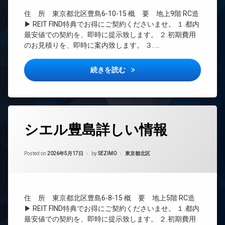
ズ
CATV
ト
バ
住 所 東京都北区豊島6-10-15 概 要 地上9階 RC造
無
CS
イ
▶ REIT FIND特典でお得にご契約くださいませ。 １.都内
料
REIT
ク
最安値での契約を、即時に提示致します。 ２.初期費用
エ
系ブ
置
のお見積りを、即時に案内致します。 ３. …
レ
ラン
き
ベ
ドマ
場
ー
ンシ
バウスフラッツ王子神谷詳しい
続きを読む
ペ
タ
ョン
ッ
ー
TV
ト
オ
ド
可
ー
ア
内
ト
ホ
タ
廊
ロ
ン
シエル豊島詳しい情報
グ
下
ッ
イ
宅
ク
24
ン
Updated on
2026年6月14日
配
時
カテゴリー:
Posted on
2026年5月17日
by
SEZIMO
東京都北区
デ
タ
ボ
間
ザ
ー
ッ
管
イ
ネ
ク
理
ナ
ッ
ス
ー
ト
BS
住 所 東京都北区豊島6-8-15 概 要 地上5階 RC造
敷
ズ
エ
CATV
▶ REIT FIND特典でお得にご契約くださいませ。 １.都内
地
バ
レ
CS
最安値での契約を、即時に提示致します。 ２.初期費用
内
イ
ベ