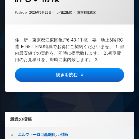
時
ベ
間
ー
Updated on
2026年6月14日
管
カテゴリー:
Posted on
2026年5月25日
by
SEZIMO
東京都江東区
タ
理
ー
BS
オ
ー
CATV
ト
住 所 東京都江東区亀戸6-43-11 概 要 地上6階 RC
CS
ロ
造 ▶ REIT FIND特典でお得にご契約くださいませ。 １.都
ッ
REIT
内最安値での契約を、即時に提示致します。 ２.初期費
ク
系ブ
用のお見積りを、即時に案内致します。 ３ …
ラン
デ
ドマ
ザ
ンシ
エスレジデンス亀戸バーム詳し
続きを読む
イ
ョン
ナ
ー
TV
ズ
ド
ア
分
ホ
譲
ン
賃
左サイドバー
貸
イ
最近の投稿
ン
宅
タ
配
ー
エルファーロ目黒3詳しい情報
ボ