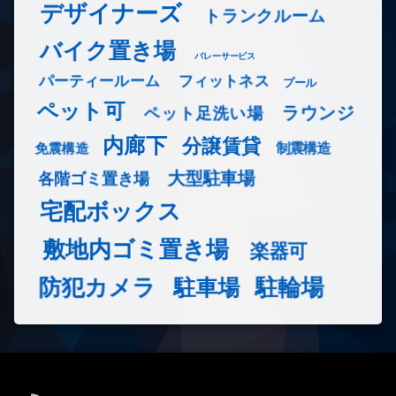
デザイナーズ
トランクルーム
バイク置き場
バレーサービス
フィットネス
パーティールーム
プール
ペット可
ラウンジ
ペット足洗い場
内廊下
分譲賃貸
免震構造
制震構造
大型駐車場
各階ゴミ置き場
宅配ボックス
敷地内ゴミ置き場
楽器可
防犯カメラ
駐輪場
駐車場