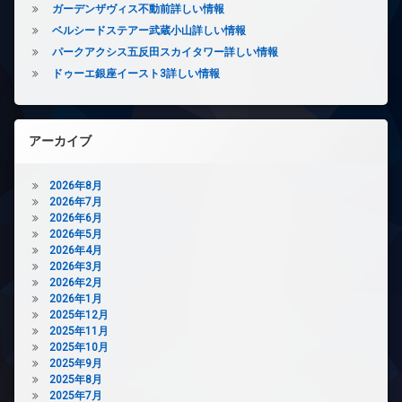
ネ
ッ
ガーデンザヴィス不動前詳しい情報
ッ
ク
ベルシードステアー武蔵小山詳しい情報
ト
ス
無
パークアクシス五反田スカイタワー詳しい情報
敷
料
ドゥーエ銀座イースト3詳しい情報
地
エ
内
レ
ゴ
ベ
ミ
ー
アーカイブ
置
タ
き
ー
場
2026年8月
オ
防
2026年7月
ー
犯
2026年6月
ト
カ
2026年5月
ロ
メ
2026年4月
ッ
ラ
2026年3月
ク
2026年2月
デ
2026年1月
ザ
2025年12月
イ
2025年11月
ナ
2025年10月
ー
2025年9月
ズ
2025年8月
2025年7月
宅