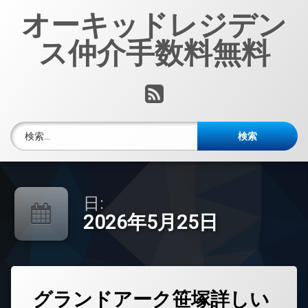
コ
オーキッドレジデン
ン
テ
ス仲介手数料無料
ン
ツ
へ
RSS
ス
キ
ッ
検索:
プ
日:
2026年5月25日
タ
グランドアーク笹塚詳しい
グ