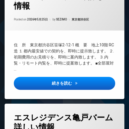
情報
24
時
間
Updated on
2026年6月14日
管
カテゴリー:
Posted on
2026年5月25日
by
SEZIMO
東京都渋谷区
理
BS
CATV
住 所 東京都渋谷区笹塚2-12-1 概 要 地上10階 RC
CS
造 １.都内最安値での契約を、即時に提示致します。 ２.
TV
初期費用のお見積りを、即時に案内致します。 ３.内
ド
覧・リモート内覧を、即時に提案致します。 ■全部屋対
ア
…
ホ
ン
グランドアーク笹塚詳しい情報
イ
続きを読む
ン
タ
ー
ネ
ッ
タ
ト
エスレジデンス亀戸バーム
グ
エ
詳しい情報
24
レ