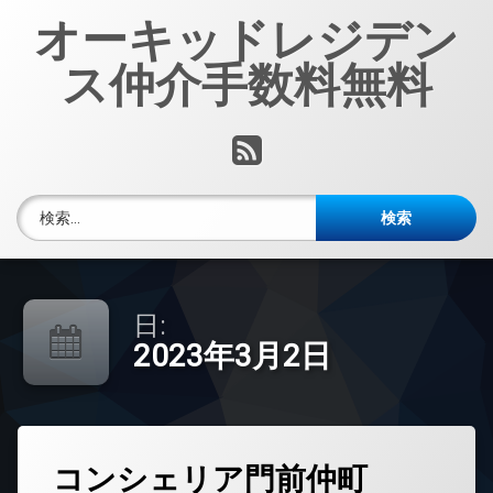
コ
オーキッドレジデン
ン
テ
ス仲介手数料無料
ン
ツ
へ
RSS
ス
キ
ッ
検索:
プ
日:
2023年3月2日
タ
コンシェリア門前仲町
グ