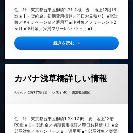
可
エ
CATV
駐
宅
住 所 東京都台東区柳橋2-21-4 概 要 地上12階 RC
レ
CS
車
配
ベ
造 ■【→ 契約金／初期費用概算／即日お見積り】 ■1K対
場
REIT
ボ
ー
象／キャンペーンＢ／適用可 ■1K対象／フリーレント2
系ブ
駐
ッ
タ
ヶ月 ■1K対象／実質フリーレント3ヶ月 ■1 …
ラン
輪
ク
ー
ドマ
場
ス
オ
ンシ
シーズンフラッツ浅草橋詳しい
続きを読む
敷
ー
ョン
地
ト
TV
内
ロ
ド
ゴ
ッ
ア
ミ
ク
ホ
置
タ
デ
ン
カバナ浅草橋詳しい情報
き
グ
ザ
場
イ
イ
24
ン
防
ナ
Updated on
2024年2月20日
時
カテゴリー:
Posted on
2023年3月2日
by
SEZIMO
東京都台東区
タ
犯
ー
間
ー
カ
ズ
管
ネ
メ
ペ
理
ッ
ラ
ッ
ト
BS
駐
ト
住 所 東京都台東区柳橋1-23-12 概 要 地上13階
無
CATV
輪
可
RC造 ■【→ 契約金／初期費用概算／即日お見積り】 ■全
料
場
CS
部屋対象／キャンペーンＢ／適用可 ■全部屋対象／実質
内