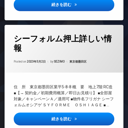
ー
ンシ
ラ
パークアクシス浅草田原町ガー
続きを読む
宅
タ
ョン
駐
配
ー
TV
輪
ボ
オ
ド
場
ッ
ー
ア
ク
ト
ホ
ス
タ
ロ
ン
シーフォルム押上詳しい情
グ
敷
ッ
イ
地
報
ク
24
ン
内
時
デ
タ
ゴ
間
ザ
ー
ミ
Updated on
2023年3月21日
管
カテゴリー:
Posted on
2023年3月2日
by
SEZIMO
東京都墨田区
イ
ネ
置
理
ナ
ッ
き
ー
ト
BS
場
ズ
エ
CATV
防
バ
住 所 東京都墨田区業平5-8-8 概 要 地上7階 RC造
レ
犯
CS
イ
ベ
カ
■【→ 契約金／初期費用概算／即日お見積り】 ■全部屋
REIT
ク
ー
メ
対象／キャンペーンＡ／適用可 ■物件名フリガナ シーフ
系ブ
置
タ
ラ
ォルムオシアゲ ＳＹＦＯＲＭＥ ＯＳＨＩＡＧＥ ■ …
ラン
き
ー
駐
ドマ
場
オ
車
ンシ
シーフォルム押上詳しい情報
続きを読む
宅
ー
場
ョン
配
ト
駐