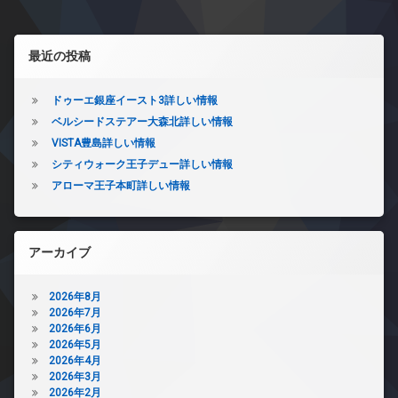
ホ
地
ッ
ン
内
ク
左サイドバー
ゴ
イ
デ
最近の投稿
ミ
ン
ザ
置
タ
イ
き
ー
ナ
ドゥーエ銀座イースト3詳しい情報
場
ネ
ー
ベルシードステアー大森北詳しい情報
ッ
防
ズ
VISTA豊島詳しい情報
ト
犯
ト
無
カ
シティウォーク王子デュー詳しい情報
ラ
料
メ
アローマ王子本町詳しい情報
ン
ラ
エ
ク
レ
駐
ル
ベ
輪
ー
ー
場
ム
アーカイブ
タ
バ
ー
イ
2026年8月
オ
ク
2026年7月
ー
置
2026年6月
ト
き
2026年5月
ロ
場
2026年4月
ッ
2026年3月
ペ
ク
2026年2月
ッ