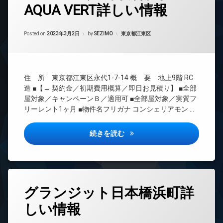
AQUA VERT詳しい情報
24
時
間
Updated on
2023年3月22日
管
カテゴリー:
Posted on
2023年3月2日
by
SEZIMO
東京都江東区
理
BS
CATV
住 所 東京都江東区永代1-7-14 概 要 地上9階 RC
CS
造 ■【→ 契約金／初期費用概算／即日お見積り】 ■全部
TV
屋対象／キャンペーンＢ／適用可 ■全部屋対象／実質フ
ド
リーレント1ヶ月 ■物件名フリガナ コンシェリアモン …
ア
ホ
ン
コンシェリア門前仲町AQUA V
続きを読む
イ
ン
タ
ー
ネ
タ
ッ
グランジット日本橋浜町詳
グ
ト
しい情報
無
24
料
時