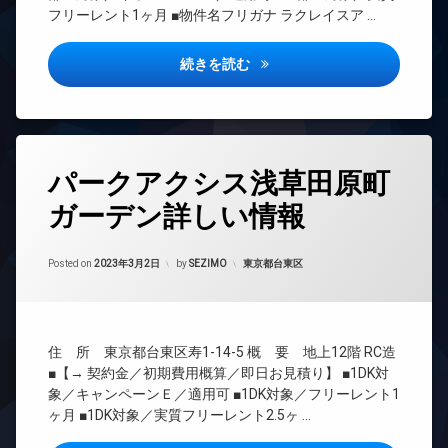
エ
廊
フリーレント1ヶ月 ■物件名フリガナ ラクレイスア …
REIT
レ
下
系ブ
ベ
ラン
宅
ー
カバナ浅草橋詳しい情報
続きを読む
ドマ
配
タ
ンシ
ボ
ー
ョン
ッ
オ
ク
TV
ー
ス
ド
ト
タ
ア
敷
ロ
パークアクシス浅草田原町
グ
ホ
地
ッ
ン
ガーデン詳しい情報
内
ク
24
ゴ
時
イ
デ
ミ
間
ン
ザ
Updated on
2023年3月22日
置
管
カテゴリー:
Posted on
2023年3月2日
by
SEZIMO
東京都台東区
タ
イ
き
理
ー
ナ
場
ネ
ー
BS
ッ
楽
ズ
CATV
ト
器
バ
住 所 東京都台東区寿1-14-5 概 要 地上12階 RC造
無
CS
可
イ
■【→ 契約金／初期費用概算／即日お見積り】 ■1DK対
料
REIT
防
ク
象／キャンペーンＥ／適用可 ■1DK対象／フリーレント1
エ
系ブ
犯
置
ヶ月 ■1DK対象／実質フリーレント2.5ヶ …
レ
ラン
カ
き
ベ
ドマ
メ
場