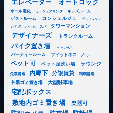
エレベーター
オートロック
オール電化
キッズルーム
カーシェアリング
コンシェルジュ
ゲストルーム
ゴルフレンジ
タワーマンション
シアタールーム
スパ
デザイナーズ
トランクルーム
バイク置き場
バレーサービス
フィットネス
パーティールーム
プール
ペット可
ラウンジ
ペット足洗い場
内廊下
分譲賃貸
免震構造
制震構造
大型駐車場
各階ゴミ置き場
宅配ボックス
敷地内ゴミ置き場
楽器可