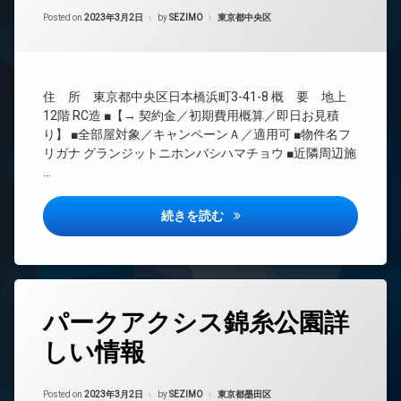
間
エ
Updated on
2023年3月22日
管
カテゴリー:
Posted on
2023年3月2日
by
SEZIMO
東京都中央区
レ
理
ベ
ー
BS
タ
CS
ー
住 所 東京都中央区日本橋浜町3-41-8 概 要 地上
REIT
オ
12階 RC造 ■【→ 契約金／初期費用概算／即日お見積
系ブ
ー
り】 ■全部屋対象／キャンペーンＡ／適用可 ■物件名フ
ラン
ト
ドマ
リガナ グランジットニホンバシハマチョウ ■近隣周辺施
ロ
ンシ
…
ッ
ョン
ク
TV
グランジット日本橋浜町詳しい
続きを読む
デ
ド
ザ
ア
イ
ホ
ナ
ン
ー
イ
ズ
タ
ン
パークアクシス錦糸公園詳
グ
バ
タ
イ
ー
しい情報
24
ク
ネ
時
置
ッ
間
き
Updated on
2023年3月22日
ト
管
カテゴリー:
Posted on
2023年3月2日
by
SEZIMO
東京都墨田区