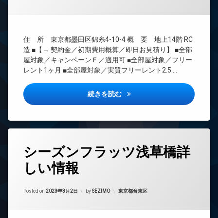
場
無
理
分
料
BS
譲
エ
賃
CATV
レ
貸
住 所 東京都墨田区錦糸4-10-4 概 要 地上14階 RC
ベ
CS
造 ■【→ 契約金／初期費用概算／即日お見積り】 ■全部
宅
ー
REIT
屋対象／キャンペーンＥ／適用可 ■全部屋対象／フリー
配
タ
系ブ
ボ
ー
レント1ヶ月 ■全部屋対象／実質フリーレント2.5 …
ラン
ッ
オ
ドマ
ク
ー
ンシ
パークアクシス錦糸公園詳しい
続きを読む
ス
ト
ョン
敷
ロ
TV
地
ッ
ド
内
ク
ア
ゴ
デ
ホ
タ
ミ
ザ
ン
シーズンフラッツ浅草橋詳
グ
置
イ
イ
き
しい情報
ナ
24
ン
場
ー
時
タ
防
ズ
間
ー
Updated on
2023年3月22日
犯
管
カテゴリー:
Posted on
2023年3月2日
by
SEZIMO
東京都台東区
ペ
ネ
カ
理
ッ
ッ
メ
ト
ト
BS
ラ