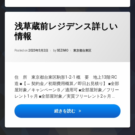
TV
ボ
ロ
輪
ド
ッ
ッ
場
ア
ク
ク
ホ
ス
タ
デ
ン
浅草蔵前レジデンス詳しい
グ
敷
ザ
イ
地
イ
情報
24
ン
内
ナ
時
タ
ゴ
ー
間
ー
ミ
ズ
Updated on
2025年12月16日
管
カテゴリー:
Posted on
2023年3月2日
by
SEZIMO
東京都台東区
ネ
置
ペ
理
ッ
き
ッ
ト
BS
場
ト
無
CATV
駐
可
料
住 所 東京都台東区駒形1-2-1 概 要 地上13階 RC
車
CS
内
エ
場
造 ■【→ 契約金／初期費用概算／即日お見積り】 ■全部
廊
REIT
レ
屋対象／キャンペーンＢ／適用可 ■全部屋対象／フリー
駐
下
系ブ
ベ
レント1ヶ月 ■全部屋対象／実質フリーレント2ヶ月 …
輪
ラン
宅
ー
場
ドマ
配
タ
ンシ
ボ
ー
浅草蔵前レジデンス詳しい情報
続きを読む
ョン
ッ
オ
ク
TV
ー
ス
ド
ト
ア
敷
ロ