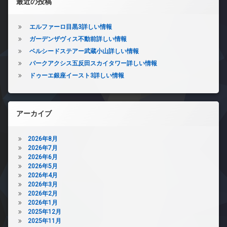
ゴ
最近の投稿
無
ザ
ミ
料
イ
置
エ
ナ
エルファーロ目黒3詳しい情報
き
レ
ー
場
ガーデンザヴィス不動前詳しい情報
ベ
ズ
防
ベルシードステアー武蔵小山詳しい情報
ー
バ
犯
タ
パークアクシス五反田スカイタワー詳しい情報
イ
カ
ー
ドゥーエ銀座イースト3詳しい情報
ク
メ
オ
置
ラ
ー
き
駐
ト
場
輪
ロ
アーカイブ
ペ
場
ッ
ッ
ク
ト
2026年8月
デ
可
2026年7月
ザ
2026年6月
宅
イ
2026年5月
配
ナ
2026年4月
ボ
ー
2026年3月
ッ
ズ
2026年2月
ク
分
2026年1月
ス
譲
2025年12月
敷
賃
2025年11月
地