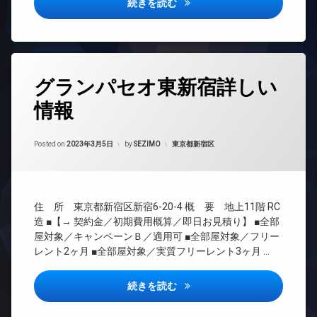
配
オ
セトルコート品川戸越詳しい情
続きを読む
ボ
ー
TV
ッ
ト
ド
ク
ロ
ア
ス
ッ
ホ
ク
ン
敷
タ
グランパセオ東新宿詳しい
地
デ
イ
グ
内
ザ
ン
情報
24
ゴ
イ
タ
時
ミ
ナ
ー
間
置
ー
ネ
Updated on
2023年3月24日
管
カテゴリー:
Posted on
2023年3月5日
by
SEZIMO
東京都新宿区
き
ズ
ッ
理
場
ト
バ
無
BS
防
イ
料
犯
ク
CATV
カ
置
エ
住 所 東京都新宿区新宿6-20-4 概 要 地上11階 RC
CS
メ
き
レ
造 ■【→ 契約金／初期費用概算／即日お見積り】 ■全部
ラ
場
ベ
REIT
屋対象／キャンペーンＢ／適用可 ■全部屋対象／フリー
ー
系ブ
駐
大
レント2ヶ月 ■全部屋対象／実質フリーレント3ヶ月 …
タ
ラン
車
型
ー
ドマ
場
駐
ンシ
グランパセオ東新宿詳しい情報
続きを読む
車
オ
駐
ョン
場
ー
輪
ト
TV
場