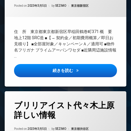
間
エ
Updated on
2023年3月24日
管
カテゴリー:
Posted on
2023年3月5日
by
SEZIMO
東京都新宿区
レ
理
ベ
ー
BS
タ
CATV
ー
住 所 東京都東京都新宿区早稲田鶴巻町371 概 要
CS
オ
地上12階 SRC造 ■【→ 契約金／初期費用概算／即日お
REIT
ー
見積り】 ■全部屋対象／キャンペーンＡ／適用可 ■物件
系ブ
ト
名フリガナ プライムアーバンワセダ ■近隣周辺施設情報
ラン
ロ
…
ドマ
ッ
ンシ
ク
ョン
プライムアーバン早稲田詳しい
続きを読む
デ
TV
ザ
ド
イ
ア
ナ
ホ
ー
ン
ズ
タ
ブリリアイスト代々木上原
イ
グ
宅
ン
配
詳しい情報
24
タ
ボ
時
ー
ッ
間
ネ
ク
Updated on
2023年3月24日
管
カテゴリー:
Posted on
2023年3月5日
by
SEZIMO
東京都渋谷区
ッ