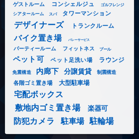
コンシェルジュ
ゲストルーム
ゴルフレンジ
タワーマンション
シアタールーム
スパ
デザイナーズ
トランクルーム
バイク置き場
バレーサービス
フィットネス
パーティールーム
プール
ペット可
ラウンジ
ペット足洗い場
内廊下
分譲賃貸
免震構造
制震構造
大型駐車場
各階ゴミ置き場
宅配ボックス
敷地内ゴミ置き場
楽器可
防犯カメラ
駐輪場
駐車場