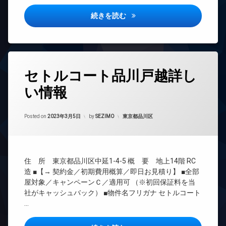
ベ
系ブ
ス
ー
ラン
LOOP-M詳しい情報
続きを読む
敷
タ
ドマ
地
ー
ンシ
内
ョン
オ
ゴ
ー
TV
ミ
ト
ド
置
タ
ロ
ア
き
セトルコート品川戸越詳し
グ
ッ
ホ
場
ク
ン
い情報
24
防
時
デ
イ
犯
間
ザ
ン
カ
Updated on
2023年3月24日
管
カテゴリー:
Posted on
2023年3月5日
by
SEZIMO
東京都品川区
イ
タ
メ
理
ナ
ー
ラ
ー
ネ
BS
駐
ズ
ッ
車
CATV
ト
バ
場
住 所 東京都品川区中延1-4-5 概 要 地上14階 RC
CS
イ
エ
造 ■【→ 契約金／初期費用概算／即日お見積り】 ■全部
駐
ク
レ
REIT
屋対象／キャンペーンＣ／適用可 （※初回保証料を当
輪
置
ベ
系ブ
場
社がキャッシュバック） ■物件名フリガナ セトルコート
き
ー
ラン
…
場
タ
ドマ
ー
ンシ
宅
ョン