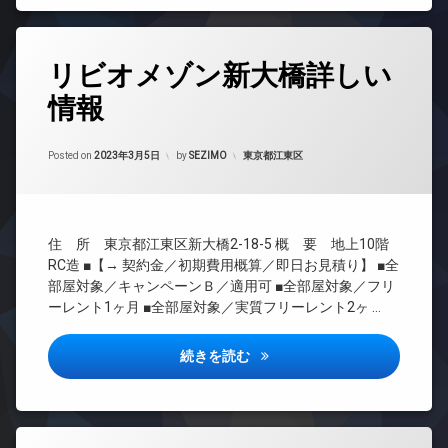
宅
ロ
ド
配
ッ
ア
ボ
ク
ホ
タ
ッ
ン
リビオメゾン新大橋詳しい
グ
ク
デ
ス
ザ
イ
情報
24
イ
ン
敷
時
ナ
タ
地
間
ー
ー
Updated on
2023年3月23日
内
管
カテゴリー:
Posted on
2023年3月5日
by
SEZIMO
東京都江東区
ズ
ネ
ゴ
理
ッ
ミ
バ
ト
BS
置
イ
無
き
ク
CATV
料
場
置
住 所 東京都江東区新大橋2-18-5 概 要 地上10階
CS
き
エ
RC造 ■【→ 契約金／初期費用概算／即日お見積り】 ■全
防
REIT
場
レ
部屋対象／キャンペーンＢ／適用可 ■全部屋対象／フリ
犯
系ブ
ベ
カ
ペ
ーレント1ヶ月 ■全部屋対象／実質フリーレント2ヶ …
ラン
ー
メ
ッ
ドマ
タ
ラ
ト
ンシ
ー
リビオメゾン新大橋詳しい情報
続きを読む
可
駐
ョン
オ
車
宅
TV
ー
場
配
ド
ト
ボ
駐
ア
ロ
ッ
輪