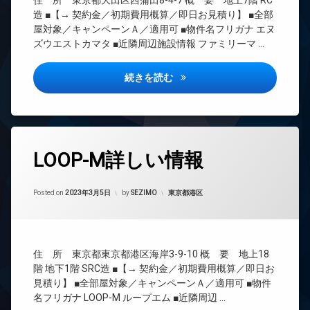
住 所 東京都大田区西蒲田8-4-7 概 要 地上7階 RC
ク
エ
CATV
造 ■【→ 契約金／初期費用概算／即日お見積り】 ■全部
ス
レ
CS
屋対象／キャンペーンＡ／適用可 ■物件名フリガナ エヌ
ベ
敷
ズウエストカマタ ■近隣周辺施設情報 ファミリーマ …
REIT
ー
地
系ブ
タ
内
ラン
ー
N’sウエスト蒲田詳しい情報
続きを読む
ゴ
ドマ
ミ
オ
ンシ
置
ー
ョン
き
ト
TV
場
ロ
ド
ッ
タ
防
ア
ク
LOOP-M詳しい情報
グ
犯
ホ
カ
デ
ン
24
メ
ザ
Updated on
2023年3月24日
時
カテゴリー:
Posted on
2023年3月5日
by
SEZIMO
東京都港区
イ
ラ
イ
間
ン
ナ
駐
管
タ
ー
車
理
ー
ズ
場
ネ
BS
宅
住 所 東京都東京都港区海岸3-9-10 概 要 地上18
駐
ッ
配
CATV
階 地下1階 SRC造 ■【→ 契約金／初期費用概算／即日お
輪
ト
ボ
場
CS
見積り】 ■全部屋対象／キャンペーンＡ／適用可 ■物件
エ
ッ
名フリガナ LOOP-M ループエム ■近隣周辺 …
レ
REIT
ク