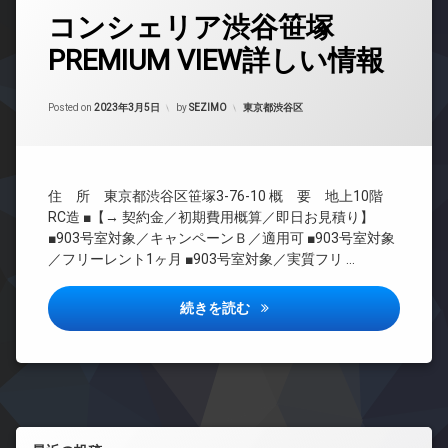
ホ
ッ
タ
ク
場
ン
コンシェリア渋谷笹塚
ク
グ
ス
イ
デ
PREMIUM VIEW詳しい情報
敷
24
ン
ザ
地
時
タ
イ
内
間
ー
ナ
Updated on
2023年3月23日
ゴ
管
カテゴリー:
Posted on
2023年3月5日
by
SEZIMO
東京都渋谷区
ネ
ー
ミ
理
ッ
ズ
置
ト
BS
き
バ
無
CATV
場
イ
料
住 所 東京都渋谷区笹塚3-76-10 概 要 地上10階
ク
CS
防
エ
置
RC造 ■【→ 契約金／初期費用概算／即日お見積り】
犯
TV
レ
き
■903号室対象／キャンペーンＢ／適用可 ■903号室対象
カ
ド
ベ
場
／フリーレント1ヶ月 ■903号室対象／実質フリ …
メ
ア
ー
ラ
宅
ホ
タ
配
ン
駐
ー
コンシェリア渋谷笹塚PREMIUM
続きを読む
ボ
輪
イ
オ
ッ
場
ン
ー
ク
タ
ト
ス
ー
ロ
敷
ネ
ッ
地
ッ
ク
内
ト
左サイドバー
デ