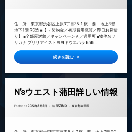
ス
理
ト
敷
BS
エ
地
レ
内
CATV
ベ
ゴ
住 所 東京都渋谷区上原3丁目35-1 概 要 地上3階
CS
ー
ミ
地下1階 RC造 ■【→ 契約金／初期費用概算／即日お見積
タ
REIT
置
り】 ■全部屋対象／キャンペーンＡ／適用可 ■物件名フ
ー
系ブ
き
リガナ ブリリアイストヨヨギウエハラ Brilli …
ラン
場
オ
ドマ
ー
防
ンシ
ブリリアイスト代々木上原詳し
続きを読む
ト
犯
ョン
ロ
カ
ッ
TV
メ
ク
ド
ラ
ア
デ
駐
ホ
タ
ザ
車
ン
N’sウエスト蒲田詳しい情報
グ
イ
場
ナ
イ
駐
24
ー
ン
Updated on
2023年3月24日
輪
時
カテゴリー:
Posted on
2023年3月5日
by
SEZIMO
東京都大田区
ズ
タ
場
間
ー
宅
管
ネ
配
理
ッ
ボ
ト
BS
ッ