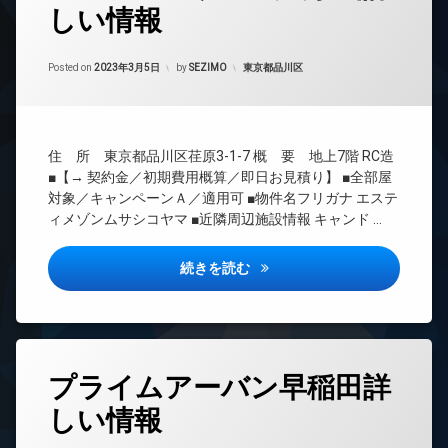
しい情報
24
時
間
Updated on
2023年3月24日
管
カテゴリー:
Posted on
2023年3月5日
by
SEZIMO
東京都品川区
理
BS
CATV
住 所 東京都品川区荏原3-1-7 概 要 地上7階 RC造
CS
■【→ 契約金／初期費用概算／即日お見積り】 ■全部屋
TV
対象／キャンペーンＡ／適用可 ■物件名フリガナ エステ
ド
ィメゾンムサシコヤマ ■近隣周辺施設情報 キャンド …
ア
ホ
ン
エスティメゾン武蔵小山詳しい
続きを読む
イ
ン
タ
ー
ネ
タ
ッ
プライムアーバン早稲田詳
グ
ト
しい情報
無
24
料
時