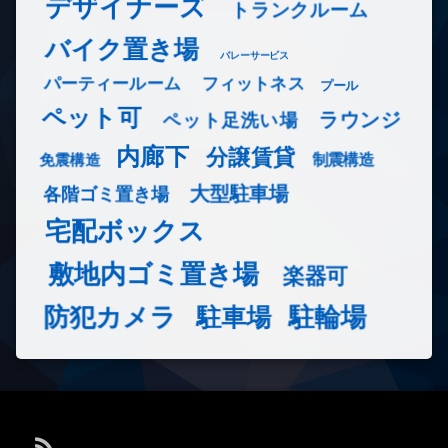
デザイナーズ
トランクルーム
バイク置き場
バレーサービス
フィットネス
パーティールーム
プール
ペット可
ラウンジ
ペット足洗い場
内廊下
分譲賃貸
免震構造
制震構造
大型駐車場
各階ゴミ置き場
宅配ボックス
敷地内ゴミ置き場
楽器可
防犯カメラ
駐輪場
駐車場