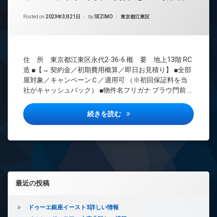
24
Updated on
2023年3月24日
時
カテゴリー:
Posted on
2023年3月21日
by
SEZIMO
東京都江東区
間
管
理
BS
住 所 東京都江東区永代2-36-6 概 要 地上13階 RC
CATV
造 ■【→ 契約金／初期費用概算／即日お見積り】 ■全部
CS
屋対象／キャンペーンＣ／適用可 （※初回保証料を当
社がキャッシュバック） ■物件名フリガナ ブラウ門前 …
REIT
系ブ
ラン
ブラウ門前仲町詳しい情報
続きを読む
ドマ
ンシ
ョン
TV
ド
ア
ホ
左サイドバー
最近の投稿
ン
イ
ン
ドゥーエ銀座イースト3詳しい情報
タ