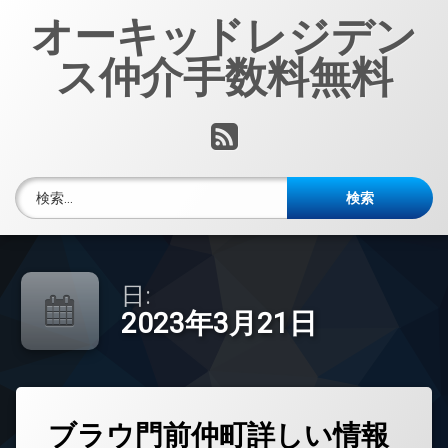
コ
オーキッドレジデン
ン
テ
ス仲介手数料無料
ン
ツ
へ
RSS
ス
キ
ッ
検索:
プ
日:
2023年3月21日
タ
ブラウ門前仲町詳しい情報
グ