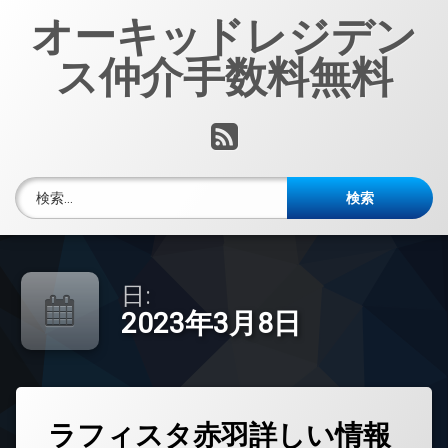
コ
オーキッドレジデン
ン
テ
ス仲介手数料無料
ン
ツ
へ
RSS
ス
キ
ッ
検索:
プ
日:
2023年3月8日
タ
ラフィスタ赤羽詳しい情報
グ