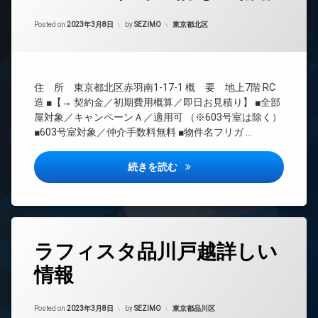
24
Updated on
2023年3月24日
時
カテゴリー:
Posted on
2023年3月8日
by
SEZIMO
東京都北区
間
管
理
BS
住 所 東京都北区赤羽南1-17-1 概 要 地上7階 RC
CATV
造 ■【→ 契約金／初期費用概算／即日お見積り】 ■全部
CS
屋対象／キャンペーンＡ／適用可 （※603号室は除く）
■603号室対象／仲介手数料無料 ■物件名フリガ …
REIT
系ブ
ラン
ラフィスタ赤羽詳しい情報
続きを読む
ドマ
ンシ
ョン
TV
ド
タ
ア
ラフィスタ品川戸越詳しい
グ
ホ
ン
情報
24
時
イ
間
ン
Updated on
2023年3月24日
管
カテゴリー:
Posted on
2023年3月8日
by
SEZIMO
東京都品川区
タ