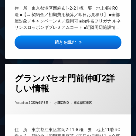
ズ
無
CATV
料
ペ
住 所 東京都港区西麻布1-2-21 概 要 地上4階 RC
CS
ッ
エ
造 ■【→ 契約金／初期費用概算／即日お見積り】 ■全部
REIT
ト
レ
屋対象／キャンペーンＡ／適用可 ■物件名フリガナ ルネ
系ブ
可
ベ
サンスロッポンギプレミアムコート ■近隣周辺施設情 …
ラン
ー
ペ
ドマ
タ
ッ
ンシ
ー
ルネサンス六本木プレミアムコ
続きを読む
ト
ョン
足
オ
TV
洗
ー
ド
い
ト
ア
場
ロ
ホ
ッ
タ
宅
ン
グランパセオ門前仲町2詳
ク
グ
配
イ
ボ
デ
しい情報
24
ン
ッ
ザ
時
タ
ク
イ
間
ー
ス
ナ
Updated on
2024年4月22日
管
カテゴリー:
Posted on
2023年3月8日
by
SEZIMO
東京都江東区
ネ
ー
敷
理
ッ
ズ
地
ト
BS
内
ペ
無
CATV
ゴ
ッ
料
住 所 東京都江東区富岡2-11-8 概 要 地上11階 RC
ミ
ト
CS
エ
置
可