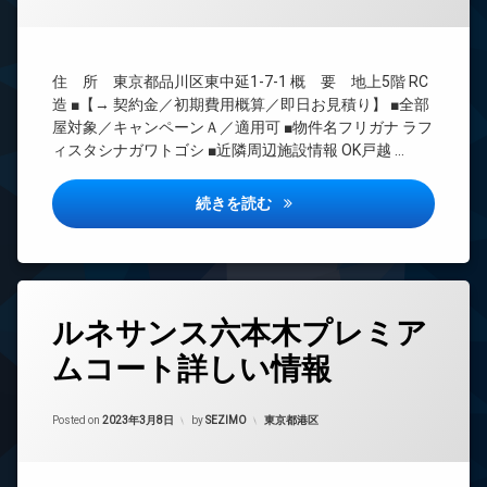
理
ー
ネ
BS
ッ
CATV
ト
住 所 東京都品川区東中延1-7-1 概 要 地上5階 RC
無
CS
造 ■【→ 契約金／初期費用概算／即日お見積り】 ■全部
料
REIT
屋対象／キャンペーンＡ／適用可 ■物件名フリガナ ラフ
エ
系ブ
ィスタシナガワトゴシ ■近隣周辺施設情報 OK戸越 …
レ
ラン
ベ
ドマ
ー
ンシ
ラフィスタ品川戸越詳しい情報
続きを読む
タ
ョン
ー
TV
オ
ド
ー
ア
ト
ホ
タ
ロ
ン
ルネサンス六本木プレミア
グ
ッ
イ
ムコート詳しい情報
ク
24
ン
時
デ
タ
間
ザ
ー
Updated on
2023年3月24日
管
カテゴリー:
Posted on
2023年3月8日
by
SEZIMO
東京都港区
イ
ネ
理
ナ
ッ
ー
ト
BS