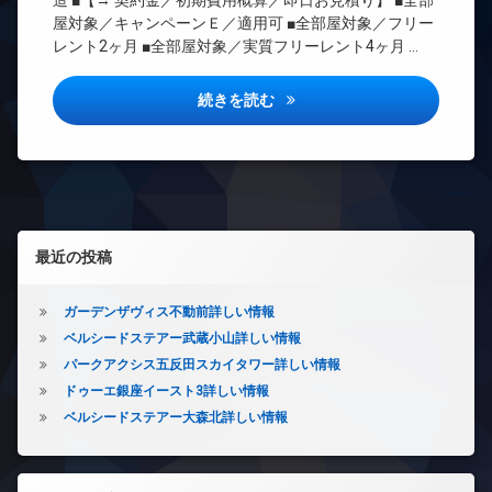
造 ■【→ 契約金／初期費用概算／即日お見積り】 ■全部
REIT
レ
き
屋対象／キャンペーンＥ／適用可 ■全部屋対象／フリー
宅
系ブ
ベ
場
レント2ヶ月 ■全部屋対象／実質フリーレント4ヶ月 …
配
ラン
ー
防
ボ
ドマ
タ
犯
ッ
ンシ
ー
グランパセオ門前仲町2詳しい
続きを読む
カ
ク
ョン
オ
メ
ス
TV
ー
ラ
敷
ド
ト
駐
地
ア
ロ
輪
内
ホ
ッ
場
ゴ
ン
ク
ミ
左サイドバー
イ
デ
置
最近の投稿
ン
ザ
き
タ
イ
場
ー
ナ
ガーデンザヴィス不動前詳しい情報
防
ネ
ー
ベルシードステアー武蔵小山詳しい情報
犯
ッ
ズ
カ
パークアクシス五反田スカイタワー詳しい情報
ト
バ
メ
無
ドゥーエ銀座イースト3詳しい情報
イ
ラ
料
ベルシードステアー大森北詳しい情報
ク
駐
エ
置
輪
レ
き
場
ベ
場