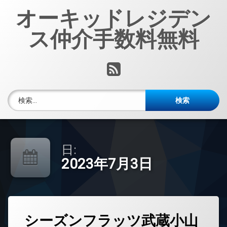
コ
オーキッドレジデン
ン
テ
ス仲介手数料無料
ン
ツ
へ
RSS
ス
キ
ッ
検索:
プ
日:
2023年7月3日
タ
シーズンフラッツ武蔵小山
グ