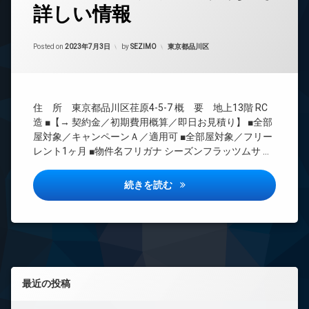
詳しい情報
24
時
間
Updated on
2023年7月4日
管
カテゴリー:
Posted on
2023年7月3日
by
SEZIMO
東京都品川区
理
BS
CATV
住 所 東京都品川区荏原4-5-7 概 要 地上13階 RC
CS
造 ■【→ 契約金／初期費用概算／即日お見積り】 ■全部
REIT
屋対象／キャンペーンＡ／適用可 ■全部屋対象／フリー
系ブ
レント1ヶ月 ■物件名フリガナ シーズンフラッツムサ …
ラン
ドマ
ンシ
シーズンフラッツ武蔵小山詳し
続きを読む
ョン
TV
ド
ア
ホ
ン
左サイドバー
イ
最近の投稿
ン
タ