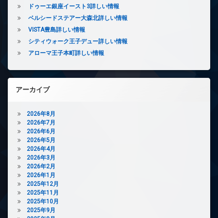
ー
ドゥーエ銀座イースト3詳しい情報
ネ
ベルシードステアー大森北詳しい情報
ッ
VISTA豊島詳しい情報
ト
無
シティウォーク王子デュー詳しい情報
料
アローマ王子本町詳しい情報
エ
レ
ベ
ー
アーカイブ
タ
ー
2026年8月
オ
2026年7月
ー
2026年6月
ト
2026年5月
ロ
2026年4月
ッ
2026年3月
ク
2026年2月
デ
2026年1月
ザ
2025年12月
イ
2025年11月
ナ
2025年10月
ー
2025年9月