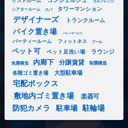
コンシェルジュ
ゲストルーム
ゴルフレンジ
タワーマンション
シアタールーム
スパ
デザイナーズ
トランクルーム
バイク置き場
バレーサービス
フィットネス
パーティールーム
プール
ペット可
ラウンジ
ペット足洗い場
内廊下
分譲賃貸
免震構造
制震構造
大型駐車場
各階ゴミ置き場
宅配ボックス
敷地内ゴミ置き場
楽器可
防犯カメラ
駐輪場
駐車場