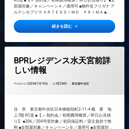
RC造 ■【→ 契約金／初期費用概算／即日お見積り】 ■全
ョン
防
ロ
部屋対象／キャンペーンＡ／適用可 ■物件名フリガナ ア
宅
犯
TV
ッ
配
ルテシモプリマ ＡＲＴＥＳＳＩＭＯ ＰＲＩＭＡ ■ …
カ
ド
ク
ボ
メ
ア
ッ
デ
ラ
ホ
アルテシモプリマ詳しい情報
続きを読む
ク
ザ
ン
駐
ス
イ
車
イ
ナ
敷
場
ン
ー
地
タ
駐
ズ
内
ー
輪
タ
ゴ
分
ネ
BPRレジデンス水天宮前詳
場
グ
ミ
譲
ッ
置
賃
しい情報
ト
24
き
貸
無
時
場
宅
料
間
Updated on
2023年7月19日
楽
配
管
カテゴリー:
Posted on
2023年7月19日
by
SEZIMO
東京都中央区
エ
器
ボ
理
レ
可
ッ
ベ
BS
ク
防
ー
CATV
ス
犯
タ
住 所 東京都中央区日本橋蛎殻町2-11-4 概 要 地
CS
カ
敷
ー
上7階 RC造 ■【→ 契約金／初期費用概算／即日お見積
メ
地
REIT
オ
り】 ■206／304号室対象／初回保証料／貸主負担で無
ラ
内
系ブ
ー
料 ■全部屋対象／キャンペーンＢ／適用可 ■全部屋対 …
ゴ