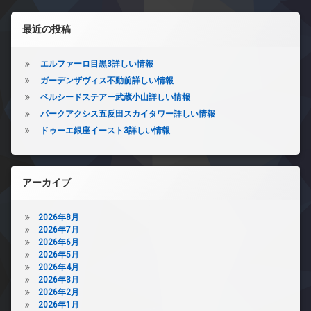
デ
ゴ
ン
ザ
ミ
左サイドバー
イ
イ
置
最近の投稿
ン
ナ
き
タ
ー
場
ー
ズ
エルファーロ目黒3詳しい情報
防
ネ
ガーデンザヴィス不動前詳しい情報
バ
犯
ッ
イ
カ
ベルシードステアー武蔵小山詳しい情報
ト
ク
メ
無
パークアクシス五反田スカイタワー詳しい情報
置
ラ
料
ドゥーエ銀座イースト3詳しい情報
き
駐
エ
場
輪
レ
宅
場
ベ
配
ー
アーカイブ
ボ
タ
ッ
ー
ク
2026年8月
オ
ス
2026年7月
ー
2026年6月
敷
ト
2026年5月
地
ロ
2026年4月
内
ッ
2026年3月
ゴ
ク
2026年2月
ミ
デ
2026年1月
置