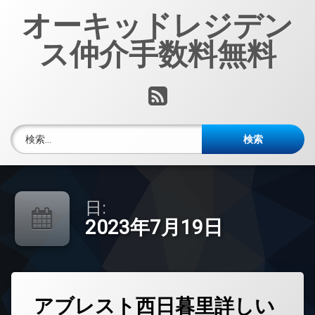
コ
オーキッドレジデン
ン
テ
ス仲介手数料無料
ン
ツ
へ
RSS
ス
キ
ッ
検索:
プ
日:
2023年7月19日
タ
アブレスト西日暮里詳しい
グ