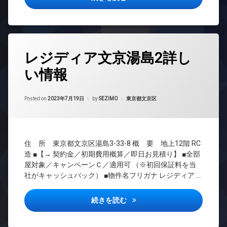
ボ
ョン
ト
ッ
TV
ロ
ク
ド
ッ
ス
ア
ク
敷
ホ
タ
デ
地
ン
レジディア文京湯島2詳し
グ
ザ
内
イ
イ
ゴ
い情報
24
ン
ナ
ミ
時
タ
ー
置
間
ー
ズ
Updated on
2023年7月19日
き
管
カテゴリー:
Posted on
2023年7月19日
by
SEZIMO
東京都文京区
ネ
場
宅
理
ッ
配
防
ト
BS
ボ
犯
エ
CATV
ッ
カ
住 所 東京都文京区湯島3-33-8 概 要 地上12階 RC
レ
ク
メ
CS
ベ
ス
造 ■【→ 契約金／初期費用概算／即日お見積り】 ■全部
ラ
REIT
ー
屋対象／キャンペーンＣ／適用可 （※初回保証料を当
敷
駐
系ブ
タ
社がキャッシュバック） ■物件名フリガナ レジディア …
地
車
ラン
ー
内
場
ドマ
オ
ゴ
ンシ
駐
レジディア文京湯島2詳しい情
続きを読む
ー
ミ
ョン
輪
ト
置
場
TV
ロ
き