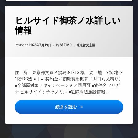
ド
ッ
場
ア
ク
防
ホ
タ
デ
犯
ン
ヒルサイド御茶ノ水詳しい
グ
ザ
カ
イ
イ
メ
情報
24
ン
ナ
ラ
時
タ
ー
間
駐
ー
ズ
Updated on
2023年7月19日
管
カテゴリー:
Posted on
2023年7月19日
by
SEZIMO
東京都文京区
輪
ネ
バ
理
場
ッ
イ
ト
BS
ク
エ
CATV
置
住 所 東京都文京区湯島3-1-12 概 要 地上9階 地下
レ
き
CS
ベ
場
1階 RC造 ■【→ 契約金／初期費用概算／即日お見積り】
REIT
ー
■全部屋対象／キャンペーンＡ／適用可 ■物件名フリガ
宅
系ブ
タ
ナ ヒルサイドオチャノミズ ■近隣周辺施設情報 …
配
ラン
ー
ボ
ドマ
オ
ッ
ンシ
ヒルサイド御茶ノ水詳しい情報
続きを読む
ー
ク
ョン
ト
ス
TV
ロ
敷
ド
ッ
地
ア
ク
内
ホ