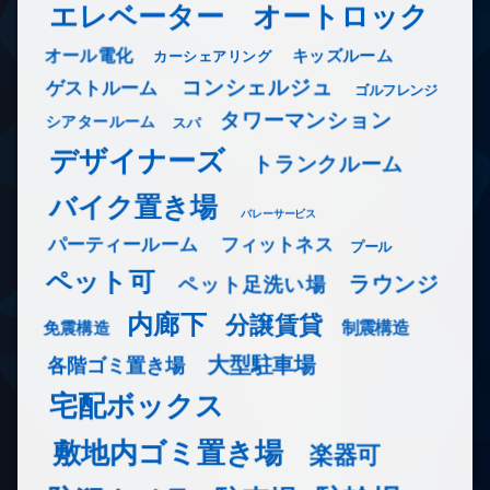
エレベーター
オートロック
オール電化
キッズルーム
カーシェアリング
コンシェルジュ
ゲストルーム
ゴルフレンジ
タワーマンション
シアタールーム
スパ
デザイナーズ
トランクルーム
バイク置き場
バレーサービス
フィットネス
パーティールーム
プール
ペット可
ラウンジ
ペット足洗い場
内廊下
分譲賃貸
免震構造
制震構造
大型駐車場
各階ゴミ置き場
宅配ボックス
敷地内ゴミ置き場
楽器可