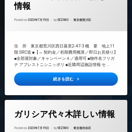
情報
24
時
間
Updated on
2023年7月20日
管
カテゴリー:
Posted on
2023年7月19日
by
SEZIMO
東京都荒川区
理
BS
CATV
住 所 東京都荒川区西日暮里2-47-3 概 要 地上11
CS
階 SRC造 ■【→ 契約金／初期費用概算／即日お見積り】
REIT
■全部屋対象／キャンペーンＡ／適用可 ■物件名フリガ
系ブ
ナ アブレストニシニッポリ ■近隣周辺施設情報 セ …
ラン
ドマ
ンシ
アブレスト西日暮里詳しい情報
続きを読む
ョン
TV
ド
ア
ホ
タ
ン
ガリシア代々木詳しい情報
グ
イ
24
ン
Updated on
2023年7月20日
時
カテゴリー:
Posted on
2023年7月19日
by
SEZIMO
東京都渋谷区
タ