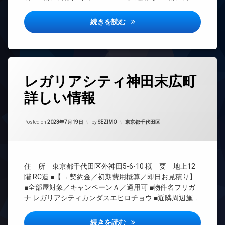
ラン
駐
ト
ミ
ドマ
輪
ロ
置
ンシ
場
ッ
BPRレジデンス水天宮前詳し
続きを読む
き
ョン
ク
場
TV
デ
楽
ド
ザ
器
ア
イ
可
ホ
ナ
タ
ン
レガリアシティ神田末広町
駐
ー
グ
輪
ズ
イ
詳しい情報
24
場
ン
ト
時
タ
ラ
間
ー
ン
Updated on
2023年7月19日
管
カテゴリー:
Posted on
2023年7月19日
by
SEZIMO
東京都千代田区
ネ
ク
理
ッ
ル
ト
BS
ー
ム
エ
CATV
住 所 東京都千代田区外神田5-6-10 概 要 地上12
レ
ペ
CS
ベ
ッ
階 RC造 ■【→ 契約金／初期費用概算／即日お見積り】
REIT
ー
ト
■全部屋対象／キャンペーンＡ／適用可 ■物件名フリガ
系ブ
タ
可
ナ レガリアシティカンダスエヒロチョウ ■近隣周辺施 …
ラン
ー
宅
ドマ
オ
配
ンシ
レガリアシティ神田末広町詳し
続きを読む
ー