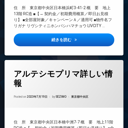
イ
CATV
ー
ク
住 所 東京都中央区日本橋浜町3-41-2 概 要 地上
CS
オ
置
13階 RC造 ■【→ 契約金／初期費用概算／即日お見積
ー
TV
き
り】 ■全部屋対象／キャンペーンＡ／適用可 ■物件名フ
ト
ド
場
リガナ リヴシティニホンバシハマチョウ LIVCITY …
ロ
ア
ラ
ッ
ホ
ウ
ク
ン
リヴシティ日本橋浜町詳しい情
続きを読む
ン
デ
イ
ジ
ザ
ン
宅
イ
タ
配
ナ
ー
ボ
ー
ネ
タ
ッ
ズ
ッ
アルテシモプリマ詳しい情
グ
ク
ト
バ
ス
報
BS
イ
エ
敷
ク
レ
CATV
地
置
ベ
Updated on
2023年7月19日
CS
内
カテゴリー:
Posted on
2023年7月19日
by
SEZIMO
東京都中央区
き
ー
ゴ
REIT
場
タ
ミ
系ブ
ー
分
置
ラン
譲
オ
き
ドマ
賃
住 所 東京都中央区日本橋中洲7-7 概 要 地上11階
ー
場
ンシ
貸
ト