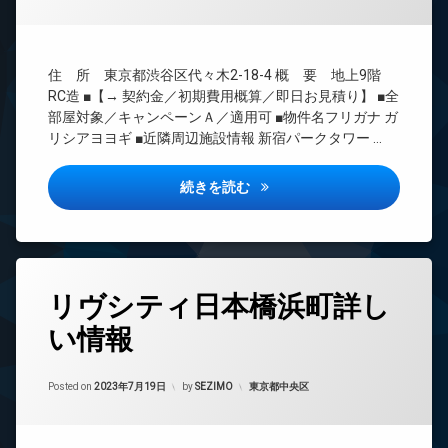
間
ー
管
ネ
理
ッ
ト
BS
住 所 東京都渋谷区代々木2-18-4 概 要 地上9階
エ
CATV
RC造 ■【→ 契約金／初期費用概算／即日お見積り】 ■全
レ
CS
部屋対象／キャンペーンＡ／適用可 ■物件名フリガナ ガ
ベ
リシアヨヨギ ■近隣周辺施設情報 新宿パークタワー …
TV
ー
ド
タ
ア
ー
ガリシア代々木詳しい情報
続きを読む
ホ
オ
ン
ー
イ
ト
ン
ロ
タ
ッ
タ
ー
ク
リヴシティ日本橋浜町詳し
グ
ネ
デ
ッ
い情報
24
ザ
ト
時
イ
間
エ
ナ
Updated on
2023年7月19日
管
カテゴリー:
Posted on
2023年7月19日
by
SEZIMO
東京都中央区
レ
ー
理
ベ
ズ
ー
BS
バ
タ