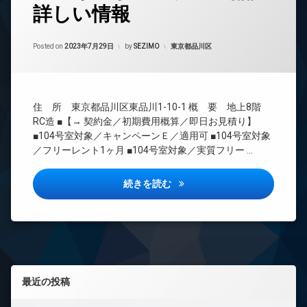
詳しい情報
24
時
間
Updated on
2023年7月30日
管
カテゴリー:
Posted on
2023年7月29日
by
SEZIMO
東京都品川区
理
BS
CATV
住 所 東京都品川区東品川1-10-1 概 要 地上8階
CS
RC造 ■【→ 契約金／初期費用概算／即日お見積り】
REIT
■104号室対象／キャンペーンＥ／適用可 ■104号室対象
系ブ
／フリーレント1ヶ月 ■104号室対象／実質フリー …
ラン
ドマ
ンシ
オーキッドレジデンス品川詳し
続きを読む
ョン
TV
ド
ア
ホ
ン
左サイドバー
イ
最近の投稿
ン
タ