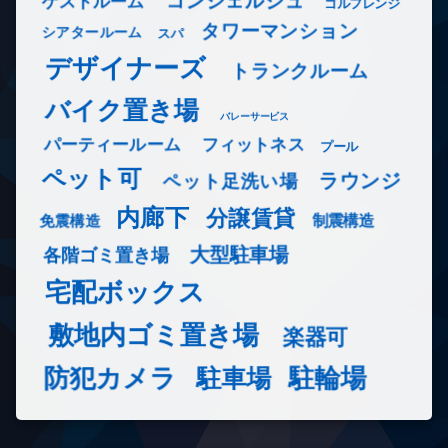
コンシェルジュ
ゲストルーム
ゴルフレンジ
タワーマンション
シアタールーム
スパ
デザイナーズ
トランクルーム
バイク置き場
バレーサービス
フィットネス
パーティールーム
プール
ペット可
ラウンジ
ペット足洗い場
内廊下
分譲賃貸
免震構造
制震構造
大型駐車場
各階ゴミ置き場
宅配ボックス
敷地内ゴミ置き場
楽器可
防犯カメラ
駐輪場
駐車場