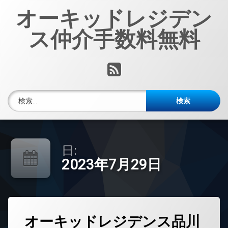
コ
オーキッドレジデン
ン
テ
ス仲介手数料無料
ン
ツ
へ
RSS
ス
キ
ッ
検索:
プ
日:
2023年7月29日
タ
オーキッドレジデンス品川
グ