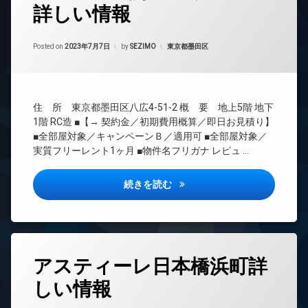
詳しい情報
24
時
間
Updated on
2023年7月8日
管
カテゴリー:
Posted on
2023年7月7日
by
SEZIMO
東京都墨田区
理
BS
CATV
住 所 東京都墨田区八広4-51-2 概 要 地上5階 地下
CS
1階 RC造 ■【→ 契約金／初期費用概算／即日お見積り】
REIT
■全部屋対象／キャンペーンＢ／適用可 ■全部屋対象／
系ブ
実質フリーレント1ヶ月 ■物件名フリガナ レピュ …
ラン
ドマ
ンシ
レピュア曳舟レジデンス2詳し
続きを読む
ョン
TV
ド
ア
ホ
タ
ン
アスティーレ日本橋浜町詳
グ
イ
しい情報
24
ン
時
タ