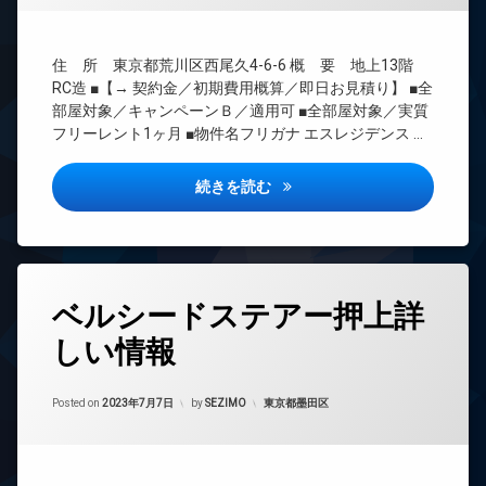
ズ
ト
BS
ペ
無
CATV
ッ
料
住 所 東京都荒川区西尾久4-6-6 概 要 地上13階
ト
CS
エ
可
RC造 ■【→ 契約金／初期費用概算／即日お見積り】 ■全
REIT
レ
部屋対象／キャンペーンＢ／適用可 ■全部屋対象／実質
宅
系ブ
ベ
フリーレント1ヶ月 ■物件名フリガナ エスレジデンス …
配
ラン
ー
ボ
ドマ
タ
ッ
ンシ
ー
エスレジデンス尾久azure詳し
続きを読む
ク
ョン
オ
ス
TV
ー
敷
ド
ト
地
ア
ロ
内
ホ
ッ
タ
ゴ
ン
ベルシードステアー押上詳
ク
グ
ミ
イ
デ
置
しい情報
24
ン
ザ
き
時
タ
イ
場
間
ー
ナ
Updated on
2024年9月22日
管
カテゴリー:
Posted on
2023年7月7日
by
SEZIMO
東京都墨田区
防
ネ
ー
理
犯
ッ
ズ
カ
ト
BS
ペ
メ
無
CATV
ッ
ラ