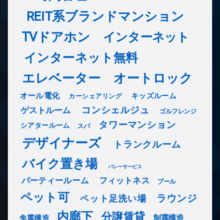
REIT系ブランドマンション
TVドアホン
インターネット
インターネット無料
エレベーター
オートロック
オール電化
キッズルーム
カーシェアリング
コンシェルジュ
ゲストルーム
ゴルフレンジ
タワーマンション
シアタールーム
スパ
デザイナーズ
トランクルーム
バイク置き場
バレーサービス
フィットネス
パーティールーム
プール
ペット可
ラウンジ
ペット足洗い場
内廊下
分譲賃貸
免震構造
制震構造