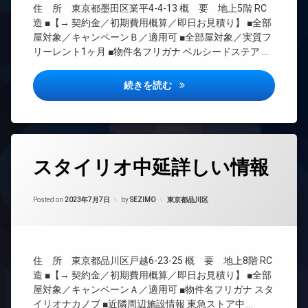
料
住 所 東京都墨田区業平4-4-13 概 要 地上5階 RC
ト
CS
エ
可
造 ■【→ 契約金／初期費用概算／即日お見積り】 ■全部
REIT
レ
屋対象／キャンペーンＢ／適用可 ■全部屋対象／実質フ
宅
系ブ
ベ
リーレント1ヶ月 ■物件名フリガナ ベルシードステア …
配
ラン
ー
ボ
ドマ
タ
ッ
ンシ
ー
ベルシードステアー押上詳しい
続きを読む
ク
ョン
オ
ス
TV
ー
敷
ド
ト
地
ア
ロ
内
ホ
ッ
タ
ゴ
ン
スタイリオ中延詳しい情報
ク
グ
ミ
イ
デ
置
24
ン
ザ
き
Updated on
2023年7月7日
時
カテゴリー:
Posted on
2023年7月7日
by
SEZIMO
東京都品川区
タ
イ
場
間
ー
ナ
管
防
ネ
ー
理
犯
ッ
ズ
カ
ト
BS
バ
住 所 東京都品川区戸越6-23-25 概 要 地上8階 RC
メ
無
CATV
イ
ラ
造 ■【→ 契約金／初期費用概算／即日お見積り】 ■全部
料
ク
CS
屋対象／キャンペーンＡ／適用可 ■物件名フリガナ スタ
駐
オ
置
イリオナカノブ ■近隣周辺施設情報 東急ストア中 …
車
REIT