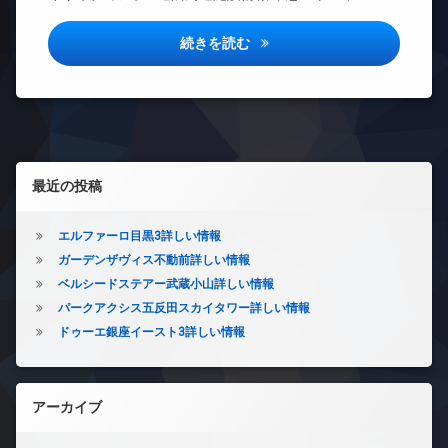
ー
き
場
系ブ
ト
場
ラン
ロ
駐
スタイリオ中延詳しい情報
続きを読む
ペ
ドマ
ッ
輪
ッ
ンシ
ク
場
ト
ョン
デ
可
TV
ザ
宅
ド
イ
配
ア
ナ
ボ
ホ
ー
左サイドバー
ッ
最近の投稿
ン
ズ
ク
イ
バ
ス
ン
イ
エルファーロ目黒3詳しい情報
敷
タ
ク
ガーデンザヴィス不動前詳しい情報
地
ー
置
内
ベルシードステアー武蔵小山詳しい情報
ネ
き
ゴ
ッ
場
パークアクシス五反田スカイタワー詳しい情報
ミ
ト
ペ
ドゥーエ銀座イースト3詳しい情報
置
エ
ッ
き
レ
ト
場
ベ
可
防
ー
アーカイブ
宅
犯
タ
配
カ
ー
ボ