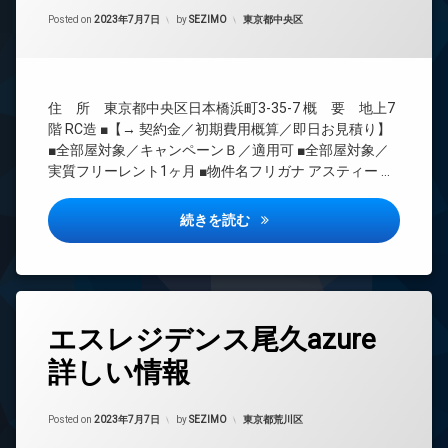
間
ー
Updated on
2023年7月8日
管
カテゴリー:
Posted on
2023年7月7日
by
SEZIMO
東京都中央区
ネ
理
ッ
ト
BS
無
CATV
料
住 所 東京都中央区日本橋浜町3-35-7 概 要 地上7
CS
エ
階 RC造 ■【→ 契約金／初期費用概算／即日お見積り】
REIT
レ
■全部屋対象／キャンペーンＢ／適用可 ■全部屋対象／
系ブ
ベ
実質フリーレント1ヶ月 ■物件名フリガナ アスティー …
ラン
ー
ドマ
タ
ンシ
ー
アスティーレ日本橋浜町詳しい
続きを読む
ョン
オ
TV
ー
ド
ト
ア
ロ
ホ
ッ
タ
ン
エスレジデンス尾久azure
ク
グ
イ
デ
詳しい情報
24
ン
ザ
時
タ
イ
間
ー
ナ
Updated on
2023年7月8日
管
カテゴリー:
Posted on
2023年7月7日
by
SEZIMO
東京都荒川区
ネ
ー
理
ッ