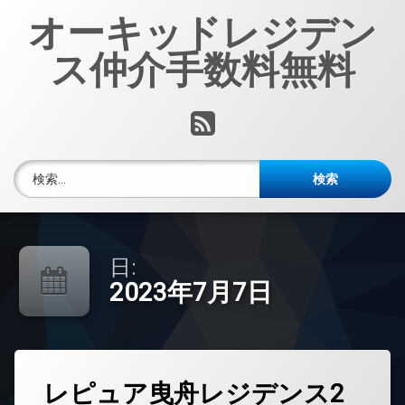
コ
オーキッドレジデン
ン
テ
ス仲介手数料無料
ン
ツ
へ
RSS
ス
キ
ッ
検索:
プ
日:
2023年7月7日
タ
レピュア曳舟レジデンス2
グ