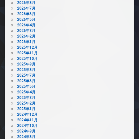
メ
2026年8月
オ
ッ
ラ
2026年7月
ー
ク
駐
2026年6月
ト
ス
車
2026年5月
ロ
敷
場
2026年4月
ッ
地
2026年3月
ク
駐
内
2026年2月
輪
デ
ゴ
2026年1月
場
ザ
ミ
2025年12月
イ
置
2025年11月
ナ
き
2025年10月
ー
場
2025年9月
ズ
2025年8月
防
2025年7月
バ
犯
2025年6月
イ
カ
2025年5月
ク
メ
2025年4月
置
ラ
2025年3月
き
駐
2025年2月
場
輪
2025年1月
宅
場
2024年12月
配
2024年11月
ボ
2024年10月
ッ
2024年9月
ク
2024年8月