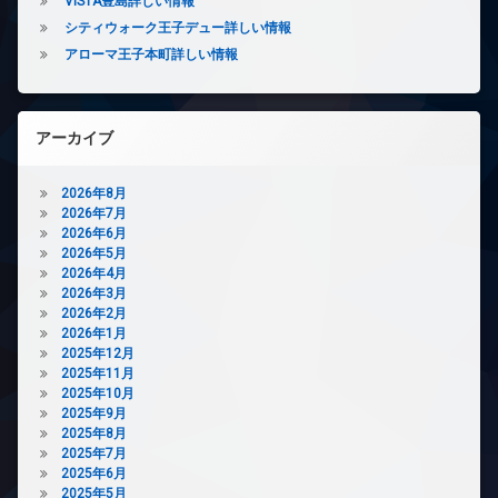
ズ
VISTA豊島詳しい情報
ト
シティウォーク王子デュー詳しい情報
宅
無
配
アローマ王子本町詳しい情報
料
ボ
エ
ッ
レ
ク
ベ
ス
アーカイブ
ー
敷
タ
地
ー
2026年8月
内
2026年7月
オ
ゴ
2026年6月
ー
ミ
2026年5月
ト
置
2026年4月
ロ
き
2026年3月
ッ
場
2026年2月
ク
防
2026年1月
デ
犯
2025年12月
ザ
カ
2025年11月
イ
メ
2025年10月
ナ
ラ
2025年9月
ー
2025年8月
駐
ズ
2025年7月
輪
2025年6月
バ
場
2025年5月
イ