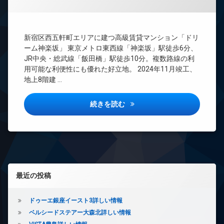
間
ー
管
ネ
理
ッ
ト
BS
新宿区西五軒町エリアに建つ高級賃貸マンション「ドリ
無
CATV
ーム神楽坂」 東京メトロ東西線「神楽坂」駅徒歩6分、
料
CS
JR中央・総武線「飯田橋」駅徒歩10分。複数路線の利
エ
用可能な利便性にも優れた好立地。 2024年11月竣工、
REIT
レ
地上8階建 …
系ブ
ベ
ラン
ー
ドマ
タ
ドリーム神楽坂詳しい情報
続きを読む
ンシ
ー
ョン
オ
TV
ー
ド
ト
ア
ロ
ホ
ッ
ン
ク
左サイドバー
最近の投稿
イ
デ
ン
ザ
タ
イ
ドゥーエ銀座イースト3詳しい情報
ー
ナ
ベルシードステアー大森北詳しい情報
ネ
ー
ッ