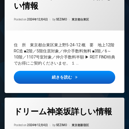
い情報
24
時
間
Updated on
2024年12月5日
管
カテゴリー:
Posted on
2024年12月4日
by
SEZIMO
東京都台東区
理
BS
CATV
住 所 東京都台東区東上野5-24-12 概 要 地上12階
CS
RC造 ■2階／5階住居対象／仲介手数料無料 ■3階／6～
REIT
10階／1107号室対象／仲介手数料半額 ▶ REIT FIND特典
系ブ
でお得にご契約くださいませ。 １ …
ラン
ドマ
ンシ
ウィステリアエス上野詳しい情
続きを読む
ョン
TV
ド
ア
ホ
タ
ン
ドリーム神楽坂詳しい情報
グ
イ
24
ン
Updated on
2024年12月5日
時
カテゴリー:
Posted on
2024年12月4日
by
SEZIMO
東京都新宿区
タ