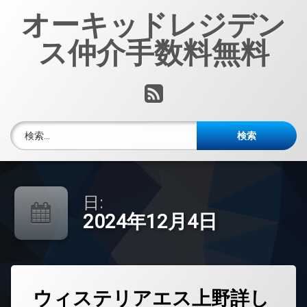
コ
オーキッドレジデン
ン
テ
ス仲介手数料無料
ン
ツ
へ
RSS
ス
キ
ッ
検索:
プ
日:
2024年12月4日
タ
ウィステリアエス上野詳し
グ