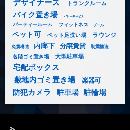
デザイナーズ
トランクルーム
バイク置き場
バレーサービス
フィットネス
パーティールーム
プール
ペット可
ラウンジ
ペット足洗い場
内廊下
分譲賃貸
免震構造
制震構造
大型駐車場
各階ゴミ置き場
宅配ボックス
敷地内ゴミ置き場
楽器可
防犯カメラ
駐輪場
駐車場