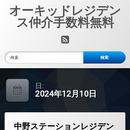
コ
オーキッドレジデン
ン
テ
ス仲介手数料無料
ン
ツ
へ
RSS
ス
キ
ッ
検索:
プ
日:
2024年12月10日
タ
中野ステーションレジデン
グ