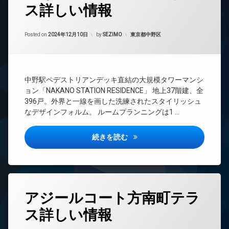
ス詳しい情報
24
時
間
Updated on
2024年12月12日
管
カテゴリー:
Posted on
2024年12月10日
by
SEZIMO
東京都中野区
理
BS
CATV
中野駅ペデストリアンデッキ直結の大規模タワーマンシ
CS
ョン「NAKANO STATION RESIDENCE」 地上37階建、全
TV
396戸。外界と一線を画した洗練されたスタイリッシュ
ド
なデザインフォルム。 ルームプランニングは1 …
ア
ホ
ン
中野ステーションレジデンス詳
続きを読む
イ
ン
タ
ー
ネ
タ
ッ
アジールコート方南町テラ
グ
ト
ス詳しい情報
無
24
料
時