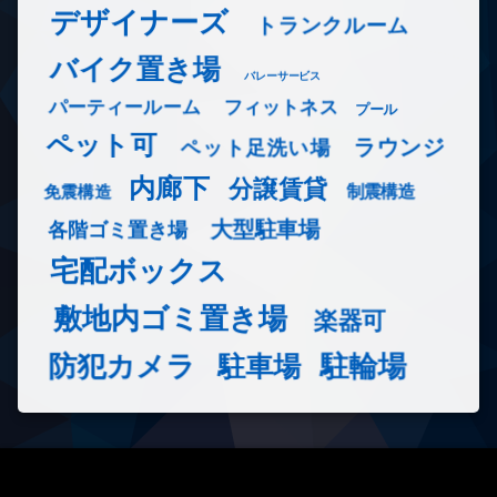
デザイナーズ
トランクルーム
バイク置き場
バレーサービス
フィットネス
パーティールーム
プール
ペット可
ラウンジ
ペット足洗い場
内廊下
分譲賃貸
免震構造
制震構造
大型駐車場
各階ゴミ置き場
宅配ボックス
敷地内ゴミ置き場
楽器可
防犯カメラ
駐輪場
駐車場