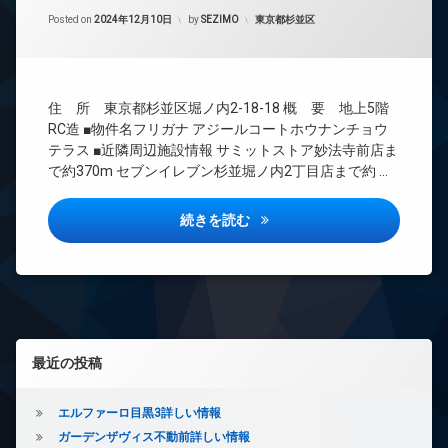
間
エ
Updated on
2025年6月17日
管
カテゴリー:
Posted on
2024年12月10日
by
SEZIMO
東京都杉並区
レ
理
ベ
ー
BS
タ
CATV
ー
住 所 東京都杉並区堀ノ内2-18-18 概 要 地上5階
CS
オ
RC造 ■物件名フリガナ アジールコートホウナンチョウ
REIT
ー
テラス ■近隣周辺施設情報 サミットストア妙法寺前店ま
系ブ
ト
で約370m セブンイレブン杉並堀ノ内2丁目店まで約 …
ラン
ロ
ドマ
ッ
ンシ
ク
アジールコート方南町テラス詳
続きを読む
ョン
コ
TV
ン
ド
シ
ア
ェ
ホ
ル
ン
ジ
左サイドバー
ュ
イ
最近の投稿
ン
タ
タ
ワ
ー
ー
エルファーロ目黒3詳しい情報
ネ
マ
ガーデンザヴィス不動前詳しい情報
ッ