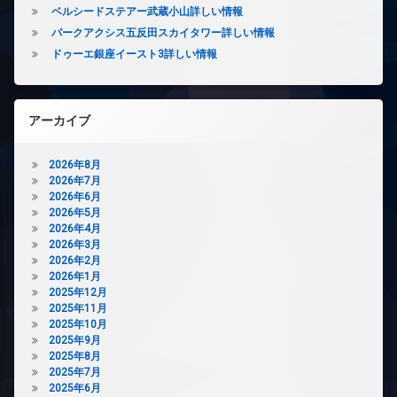
ン
ベルシードステアー武蔵小山詳しい情報
ト
シ
ョ
パークアクシス五反田スカイタワー詳しい情報
エ
ン
レ
ドゥーエ銀座イースト3詳しい情報
ベ
デ
ー
ザ
タ
イ
ー
ナ
アーカイブ
ー
オ
ズ
ー
2026年8月
ト
バ
2026年7月
ロ
イ
2026年6月
ッ
ク
2026年5月
ク
置
2026年4月
き
デ
2026年3月
場
ザ
2026年2月
イ
2026年1月
フ
ナ
2025年12月
ィ
ー
2025年11月
ッ
ズ
2025年10月
ト
2025年9月
ネ
バ
2025年8月
ス
イ
2025年7月
ク
ラ
2025年6月
置
ウ