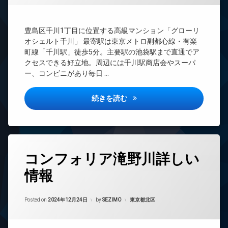
ズ
ト
BS
バ
エ
CATV
イ
豊島区千川1丁目に位置する高級マンション「グローリ
レ
ク
CS
ベ
置
オシェルト千川」 最寄駅は東京メトロ副都心線・有楽
REIT
ー
き
町線「千川駅」徒歩5分。主要駅の池袋駅まで直通でア
系ブ
タ
場
クセスできる好立地。周辺には千川駅商店会やスーパ
ラン
ー
内
ー、コンビニがあり毎日 …
ドマ
オ
廊
ンシ
ー
下
ョン
グローリオシェルト千川詳しい
続きを読む
ト
宅
TV
ロ
配
ド
ッ
ボ
ア
ク
ッ
ホ
デ
ク
ン
タ
ザ
ス
コンフォリア滝野川詳しい
イ
グ
イ
敷
ン
ナ
情報
地
24
タ
ー
内
時
ー
ズ
ゴ
間
ネ
Updated on
2024年12月28日
バ
ミ
管
カテゴリー:
Posted on
2024年12月24日
by
SEZIMO
東京都北区
ッ
イ
置
理
ト
ク
き
無
BS
置
場