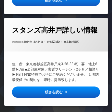
コンポジット大森詳しい情報
続きを読む
ミ
ョン
き
オ
置
場
TV
ー
き
ド
ト
防
場
ア
ロ
犯
防
ホ
ッ
カ
タ
犯
ン
スタンズ高井戸詳しい情報
ク
メ
グ
カ
ラ
イ
デ
メ
24
ン
ザ
駐
ラ
Updated on
2024年12月26日
時
カテゴリー:
Posted on
2024年12月24日
by
SEZIMO
東京都杉並区
タ
イ
車
間
ー
ナ
場
管
ネ
ー
理
駐
ッ
ズ
輪
ト
BS
宅
住 所 東京都杉並区高井戸東3-28-33 概 要 地上6
場
無
CATV
配
階 RC造 ■全部屋対象／実質フリーレント2ヶ月／相談可
料
ボ
CS
▶ REIT FIND特典でお得にご契約くださいませ。 １.都内
エ
ッ
最安値での契約を、即時に提示致します。 …
REIT
レ
ク
系ブ
ベ
ス
ラン
ー
スタンズ高井戸詳しい情報
続きを読む
敷
ドマ
タ
地
ンシ
ー
内
ョン
オ
ゴ
TV
ー
ミ