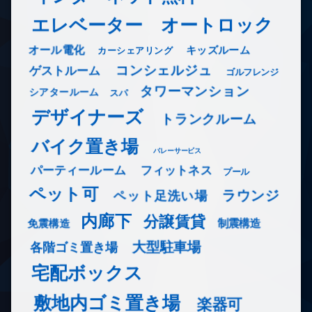
エレベーター
オートロック
オール電化
キッズルーム
カーシェアリング
コンシェルジュ
ゲストルーム
ゴルフレンジ
タワーマンション
シアタールーム
スパ
デザイナーズ
トランクルーム
バイク置き場
バレーサービス
フィットネス
パーティールーム
プール
ペット可
ラウンジ
ペット足洗い場
内廊下
分譲賃貸
免震構造
制震構造
大型駐車場
各階ゴミ置き場
宅配ボックス
敷地内ゴミ置き場
楽器可