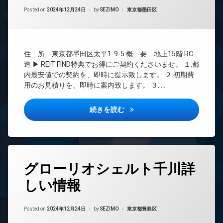
間
ー
Updated on
2024年12月28日
管
カテゴリー:
Posted on
2024年12月24日
by
SEZIMO
東京都墨田区
ネ
理
ッ
ト
BS
無
CATV
料
住 所 東京都墨田区太平1-9-5 概 要 地上15階 RC
CS
エ
造 ▶ REIT FIND特典でお得にご契約くださいませ。 １.都
REIT
レ
内最安値での契約を、即時に提示致します。 ２.初期費
系ブ
ベ
用のお見積りを、即時に案内致します。 ３. …
ラン
ー
ドマ
タ
ンシ
ー
モンレーヴ錦糸町詳しい情報
続きを読む
ョン
オ
TV
ー
ド
ト
ア
ロ
ホ
ッ
タ
ン
グローリオシェルト千川詳
ク
グ
イ
デ
しい情報
24
ン
ザ
時
タ
イ
間
ー
ナ
Updated on
2024年12月28日
管
カテゴリー:
Posted on
2024年12月24日
by
SEZIMO
東京都豊島区
ネ
ー
理
ッ