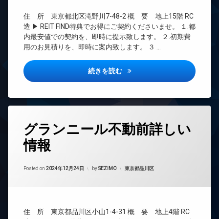
料
き
CATV
防
オ
場
住 所 東京都北区滝野川7-48-2 概 要 地上15階 RC
CS
犯
ー
造 ▶ REIT FIND特典でお得にご契約くださいませ。 １.都
宅
カ
ト
REIT
内最安値での契約を、即時に提示致します。 ２.初期費
配
メ
ロ
系ブ
ボ
用のお見積りを、即時に案内致します。 ３ …
ラ
ッ
ラン
ッ
ク
ドマ
駐
ク
ンシ
車
コンフォリア滝野川詳しい情報
続きを読む
デ
ス
ョン
場
ザ
敷
イ
TV
駐
地
ナ
ド
輪
内
ー
ア
場
ゴ
ズ
ホ
タ
ミ
ン
グランニール不動前詳しい
グ
バ
置
イ
イ
き
情報
24
ク
ン
場
時
置
タ
防
間
き
ー
Updated on
2024年12月28日
犯
管
カテゴリー:
Posted on
2024年12月24日
by
SEZIMO
東京都品川区
場
ネ
カ
理
ッ
内
メ
ト
BS
廊
ラ
無
下
CATV
駐
料
住 所 東京都品川区小山1-4-31 概 要 地上4階 RC
宅
CS
車