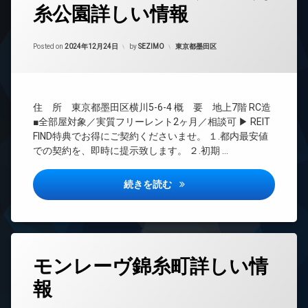
糸公園詳しい情報
24
時
間
Updated on
2025年4月20日
管
カテゴリー:
Posted on
2024年12月24日
by
SEZIMO
東京都墨田区
理
BS
CATV
住 所 東京都墨田区横川5-6-4 概 要 地上7階 RC造
CS
■全部屋対象／実質フリーレント2ヶ月／相談可 ▶ REIT
REIT
FIND特典でお得にご契約くださいませ。 １.都内最安値
系ブ
での契約を、即時に提示致します。 ２.初期 …
ラン
ドマ
ンシ
フロンティアレジデンス錦糸公
続きを読む
ョン
TV
ド
ア
ホ
タ
ン
モンレーヴ錦糸町詳しい情
グ
イ
報
24
ン
時
タ