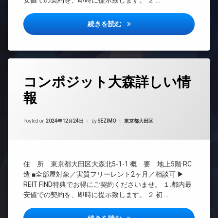
安値での契約を、即時に提示致します。 ２ …
ラン
場
ロ
ペ
ドマ
ッ
ッ
ンシ
ク
ライブフラット学芸大学詳しい
続きを読む
ト
ョン
デ
可
TV
ザ
ラ
ド
イ
ウ
ア
ナ
ン
ホ
ー
タ
ジ
ン
コンポジット大森詳しい情
ズ
グ
内
イ
ペ
報
24
廊
ン
ッ
時
下
タ
ト
間
ー
宅
可
Updated on
2024年12月28日
管
カテゴリー:
Posted on
2024年12月24日
by
SEZIMO
東京都大田区
ネ
配
宅
理
ッ
ボ
配
ト
BS
ッ
ボ
無
ク
CATV
ッ
料
ス
住 所 東京都大田区大森北5-1-1 概 要 地上5階 RC
ク
CS
エ
敷
ス
造 ■全部屋対象／実質フリーレント2ヶ月／相談可 ▶
REIT
レ
地
REIT FIND特典でお得にご契約くださいませ。 １.都内最
敷
系ブ
ベ
内
安値での契約を、即時に提示致します。 ２.初 …
地
ラン
ー
ゴ
内
ドマ
タ
ミ
ゴ
ンシ
ー
置