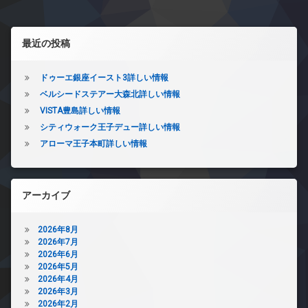
ド
ト
置
ア
ロ
き
ホ
ッ
左サイドバー
場
最近の投稿
ン
ク
防
イ
デ
犯
ン
ザ
カ
ドゥーエ銀座イースト3詳しい情報
タ
イ
メ
ベルシードステアー大森北詳しい情報
ー
ナ
ラ
VISTA豊島詳しい情報
ネ
ー
駐
ッ
ズ
シティウォーク王子デュー詳しい情報
輪
ト
ペ
アローマ王子本町詳しい情報
場
無
ッ
料
ト
エ
可
レ
アーカイブ
宅
ベ
配
ー
ボ
タ
2026年8月
ッ
ー
2026年7月
ク
2026年6月
オ
ス
2026年5月
ー
敷
2026年4月
ト
地
2026年3月
ロ
内
2026年2月
ッ