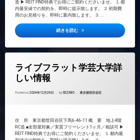
エ
造 ▶ REIT FIND特典でお得にご契約くださいませ。 １.都
配
場
REIT
レ
内最安値での契約を、即時に提示致します。 ２.初期費
ボ
系ブ
駐
ベ
ッ
用のお見積りを、即時に案内致します。 ３. …
ラン
輪
ー
ク
ドマ
場
タ
ス
ンシ
ー
グランニール不動前詳しい情報
続きを読む
敷
ョン
オ
地
TV
ー
内
ド
ト
ゴ
ア
ロ
ミ
ホ
ッ
タ
置
ン
ライブフラット学芸大学詳
ク
グ
き
イ
場
デ
しい情報
24
ン
ザ
防
時
タ
イ
犯
間
ー
ナ
Updated on
2024年12月28日
カ
管
カテゴリー:
Posted on
2024年12月24日
by
SEZIMO
東京都世田谷区
ネ
ー
メ
理
ッ
ズ
ラ
ト
BS
バ
駐
無
CATV
イ
車
料
住 所 東京都世田谷区下馬6-46-11 概 要 地上4階
ク
CS
場
オ
置
RC造 ■全部屋対象／実質フリーレント1ヶ月／相談可 ▶
REIT
駐
ー
き
REIT FIND特典でお得にご契約くださいませ。 １.都内最
系ブ
輪
ト
場