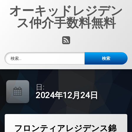
コ
オーキッドレジデン
ン
テ
ス仲介手数料無料
ン
ツ
へ
RSS
ス
キ
ッ
検索:
プ
日:
2024年12月24日
タ
フロンティアレジデンス錦
グ