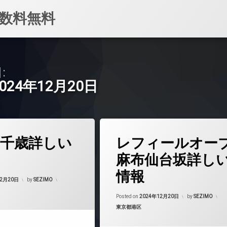
数料無料
:
2024年12月20日
タ
千歳詳しい
レフィールオー
グ
24時間管理
麻布仙台坂詳し
BS
情報
Updated on
2024年12月23日
CATV
12月20日
by
SEZIMO
CS
Updated on
202
Posted on
2024年12月20日
by
SEZIMO
マンション
REIT系ブランドマンション
カテゴリー:
東京都港区
TVドアホン