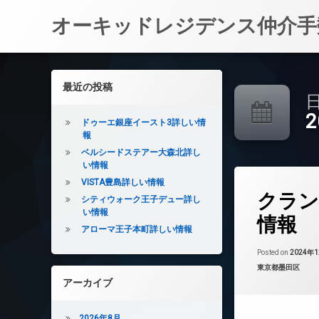
オーキッドレジデンス仲介手
コ
ン
左サイドバー
最近の投稿
テ
日
ン
ツ
ドゥーエ銀座イースト3詳しい情
へ
報
ス
ベルシードステアー大森北詳し
キ
い情報
ッ
VISTA豊島詳しい情報
タ
プ
クラン
グ
シティウォーク王子デュー詳し
い情報
24時間管理
情報
アローマ王子本町詳しい情報
BS
CATV
Posted on
2024年
カテゴリー:
東京都墨田区
CS
アーカイブ
REIT系ブランド
TVドアホン
2026年8月