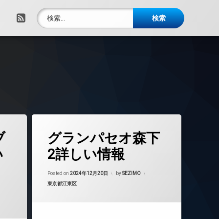
検索:
RSS
タ
ブ
グランパセオ森下
グ
24時間管理
い
2詳しい情報
BS
Updated on
2024年12月23日
CATV
Posted on
2024年12月20日
by
SEZIMO
カテゴリー:
東京都江東区
CS
4年12月23日
REIT系ブランドマンション
TVドアホン