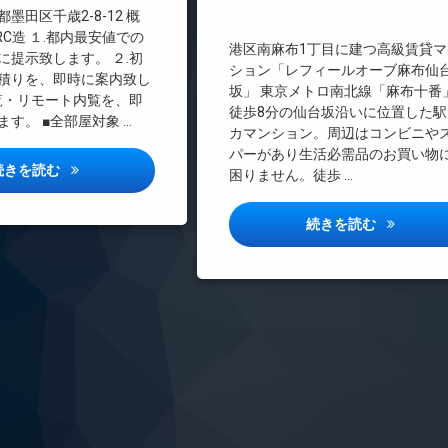
料
インターネット無料
墨田区千歳2-8-12 概
エレベーター
RC造 １.都内最安値での
港区南麻布1丁目に建つ高級賃貸マ
に提示致します。 ２.初
オートロック
ション「レフィールオーブ麻布仙
積りを、即時に案内致し
デザイナーズ
坂」 東京メトロ南北線「麻布十番
内覧・リモート内覧を、即
徒歩8分の仙台坂沿いに位置した駅
トランクルーム
す。 ■全部屋対象 …
カマンション。周辺はコンビニや
内廊下
パーがあり生活必需品のお買い物
宅配ボックス
クラン千歳詳しい情報
続きを読む
困りません。徒歩 …
敷地内ゴミ置き場
防犯カメラ
レフィール
続きを読む
駐輪場