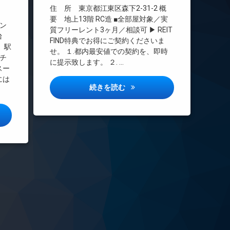
インターネット無料
住 所 東京都江東区森下2-31-2 概
エレベーター
要 地上13階 RC造 ■全部屋対象／実
ン
質フリーレント3ヶ月／相談可 ▶ REIT
オートロック
台
FIND特典でお得にご契約くださいま
デザイナーズ
」駅
せ。 １.都内最安値での契約を、即時
チ
バイク置き場
に提示致します。 ２. …
スー
宅配ボックス
には
敷地内ゴミ置き場
グランパセオ森下2詳しい情報
続きを読む
防犯カメラ
駐車場
オーブ麻布仙台坂詳しい情報
駐輪場