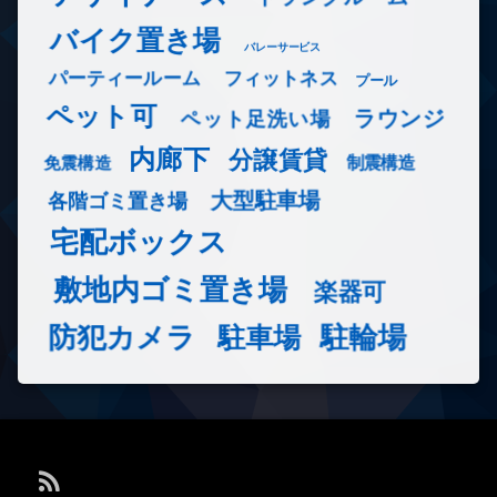
バイク置き場
バレーサービス
フィットネス
パーティールーム
プール
ペット可
ラウンジ
ペット足洗い場
内廊下
分譲賃貸
免震構造
制震構造
大型駐車場
各階ゴミ置き場
宅配ボックス
敷地内ゴミ置き場
楽器可
防犯カメラ
駐輪場
駐車場
RSS