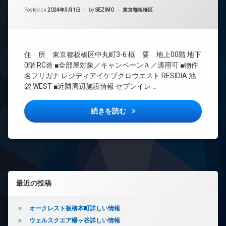
間
ー
Updated on
2024年3月2日
管
カテゴリー:
Posted on
2024年3月1日
by
SEZIMO
東京都板橋区
ネ
理
ッ
ト
BS
無
CATV
料
住 所 東京都板橋区中丸町3-6 概 要 地上00階 地下
CS
エ
0階 RC造 ■全部屋対象／キャンペーンＡ／適用可 ■物件
REIT
レ
名フリガナ レジディアイケブクロウエスト RESIDIA 池
系ブ
ベ
袋 WEST ■近隣周辺施設情報 セブンイレ …
ラン
ー
ドマ
タ
ンシ
ー
レジディア池袋ウエスト詳しい
続きを読む
ョン
オ
TV
ー
ド
ト
ア
ロ
ホ
ッ
ン
ク
左サイドバー
イ
デ
最近の投稿
ン
ザ
タ
イ
ー
ナ
オークレスト板橋本町詳しい情報
ネ
ー
ウェルスクエア幡ヶ谷詳しい情報
ッ