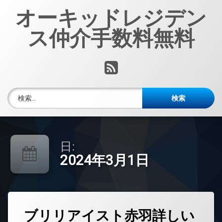
コ
オーキッドレジデン
ン
テ
ス仲介手数料無料
ン
ツ
へ
RSS
ス
キ
ッ
検索:
プ
日:
2024年3月1日
タ
ブリリアイスト赤羽詳しい
グ