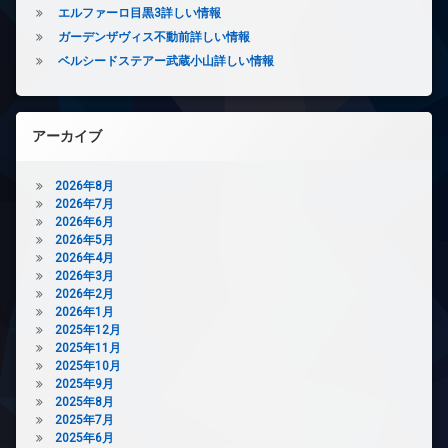
ズ
エルファーロ目黒3詳しい情報
ト
ペ
ガーデンザヴィス不動前詳しい情報
エ
ッ
レ
ベルシードステアー武蔵小山詳しい情報
ト
ベ
可
ー
内
タ
廊
ー
アーカイブ
下
オ
宅
ー
2026年8月
配
ト
2026年7月
ボ
ロ
2026年6月
ッ
ッ
2026年5月
ク
ク
2026年4月
ス
デ
2026年3月
敷
ザ
2026年2月
地
イ
2026年1月
内
ナ
2025年12月
ゴ
ー
2025年11月
ミ
ズ
2025年10月
置
2025年9月
ペ
き
2025年8月
ッ
場
2025年7月
ト
防
2025年6月
可