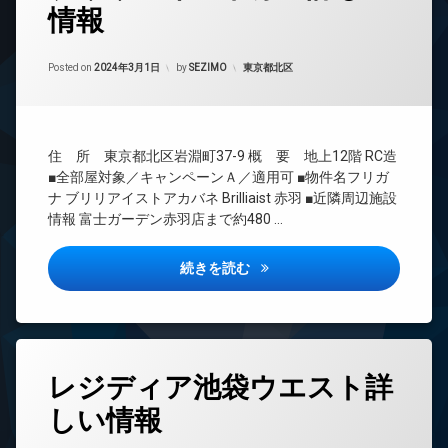
情報
24
時
間
Updated on
2024年3月2日
管
カテゴリー:
Posted on
2024年3月1日
by
SEZIMO
東京都北区
理
BS
CATV
住 所 東京都北区岩淵町37-9 概 要 地上12階 RC造
CS
■全部屋対象／キャンペーンＡ／適用可 ■物件名フリガ
REIT
ナ ブリリアイストアカバネ Brilliaist 赤羽 ■近隣周辺施設
系ブ
情報 富士ガーデン赤羽店まで約480 …
ラン
ドマ
ンシ
ブリリアイスト赤羽詳しい情報
続きを読む
ョン
TV
ド
ア
ホ
タ
ン
レジディア池袋ウエスト詳
グ
イ
しい情報
24
ン
時
タ