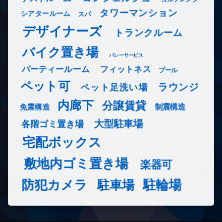
タワーマンション
シアタールーム
スパ
デザイナーズ
トランクルーム
バイク置き場
バレーサービス
フィットネス
パーティールーム
プール
ペット可
ラウンジ
ペット足洗い場
内廊下
分譲賃貸
免震構造
制震構造
大型駐車場
各階ゴミ置き場
宅配ボックス
敷地内ゴミ置き場
楽器可
防犯カメラ
駐輪場
駐車場