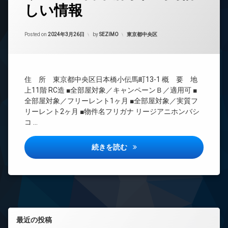
しい情報
24
時
間
Updated on
2025年7月24日
管
カテゴリー:
Posted on
2024年3月26日
by
SEZIMO
東京都中央区
理
BS
CATV
住 所 東京都中央区日本橋小伝馬町13-1 概 要 地
CS
上11階 RC造 ■全部屋対象／キャンペーンＢ／適用可 ■
REIT
全部屋対象／フリーレント1ヶ月 ■全部屋対象／実質フ
系ブ
リーレント2ヶ月 ■物件名フリガナ リージアニホンバシ
ラン
コ …
ドマ
ンシ
ョン
リージア日本橋小伝馬町詳しい
続きを読む
TV
ド
ア
ホ
ン
イ
左サイドバー
ン
最近の投稿
タ