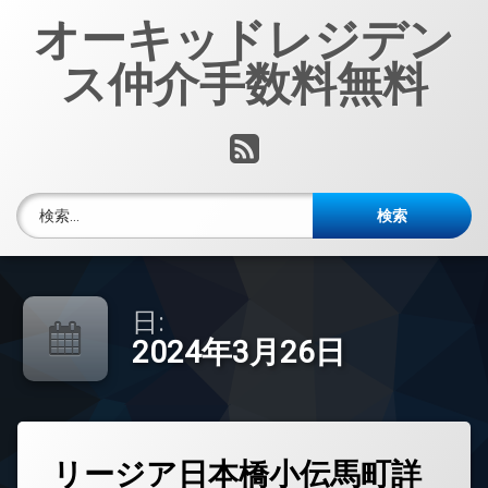
コ
オーキッドレジデン
ン
テ
ス仲介手数料無料
ン
ツ
へ
RSS
ス
キ
ッ
検索:
プ
日:
2024年3月26日
タ
リージア日本橋小伝馬町詳
グ