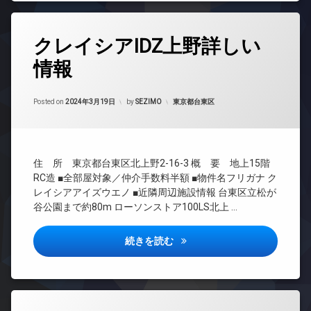
ス
ト
TV
敷
ロ
ド
タ
地
ッ
ア
クレイシアIDZ上野詳しい
グ
内
ク
ホ
ゴ
ン
情報
デ
24
ミ
ザ
時
イ
置
イ
間
ン
き
Updated on
2024年3月19日
ナ
管
カテゴリー:
Posted on
2024年3月19日
by
SEZIMO
東京都台東区
タ
場
ー
理
ー
防
ズ
ネ
BS
犯
ッ
宅
CATV
カ
ト
配
住 所 東京都台東区北上野2-16-3 概 要 地上15階
メ
無
CS
ボ
ラ
RC造 ■全部屋対象／仲介手数料半額 ■物件名フリガナ ク
料
ッ
TV
レイシアアイズウエノ ■近隣周辺施設情報 台東区立松が
駐
ク
エ
ド
谷公園まで約80m ローソンストア100LS北上 …
輪
ス
レ
ア
場
ベ
ホ
敷
ー
ン
地
クレイシアIDZ上野詳しい情報
続きを読む
タ
内
イ
ー
ゴ
ン
ミ
オ
タ
置
ー
ー
き
ト
ネ
タ