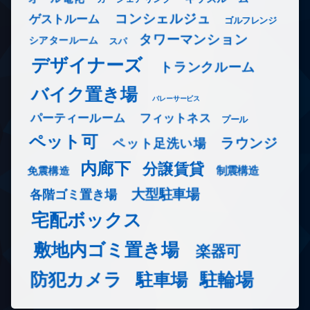
コンシェルジュ
ゲストルーム
ゴルフレンジ
タワーマンション
シアタールーム
スパ
デザイナーズ
トランクルーム
バイク置き場
バレーサービス
フィットネス
パーティールーム
プール
ペット可
ラウンジ
ペット足洗い場
内廊下
分譲賃貸
免震構造
制震構造
大型駐車場
各階ゴミ置き場
宅配ボックス
敷地内ゴミ置き場
楽器可
防犯カメラ
駐輪場
駐車場