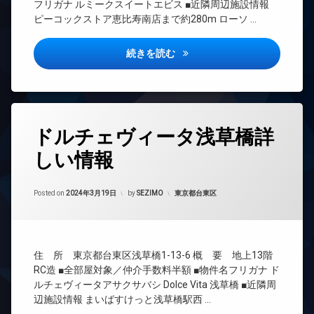
ー
フリガナ ルミークスイートエビス ■近隣周辺施設情報
ボ
防
系ブ
ト
ピーコックストア恵比寿南店まで約280m ローソ …
ッ
犯
ラン
ロ
ク
カ
ドマ
ッ
ス
メ
ンシ
ク
ルミークスイート恵比寿詳しい
続きを読む
ラ
ョン
敷
デ
地
駐
TV
ザ
内
輪
ド
イ
ゴ
場
ア
ナ
ミ
ホ
ー
タ
置
ン
ドルチェヴィータ浅草橋詳
ズ
グ
き
イ
宅
場
しい情報
24
ン
配
時
防
タ
ボ
間
犯
ー
ッ
Updated on
2024年3月19日
管
カテゴリー:
Posted on
2024年3月19日
by
SEZIMO
東京都台東区
カ
ネ
ク
理
メ
ッ
ス
ラ
ト
CATV
敷
無
駐
CS
地
料
車
住 所 東京都台東区浅草橋1-13-6 概 要 地上13階
内
REIT
場
エ
ゴ
RC造 ■全部屋対象／仲介手数料半額 ■物件名フリガナ ド
系ブ
レ
駐
ミ
ルチェヴィータアサクサバシ Dolce Vita 浅草橋 ■近隣周
ラン
ベ
輪
置
ドマ
辺施設情報 まいばすけっと浅草橋駅西 …
ー
場
き
ンシ