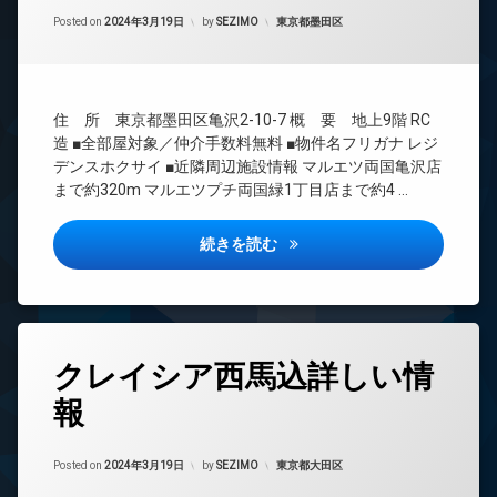
間
ー
Updated on
2024年3月20日
管
カテゴリー:
Posted on
2024年3月19日
by
SEZIMO
東京都墨田区
ネ
理
ッ
ト
BS
オ
CATV
住 所 東京都墨田区亀沢2-10-7 概 要 地上9階 RC
ー
CS
ト
造 ■全部屋対象／仲介手数料無料 ■物件名フリガナ レジ
REIT
ロ
デンスホクサイ ■近隣周辺施設情報 マルエツ両国亀沢店
系ブ
ッ
まで約320m マルエツプチ両国緑1丁目店まで約4 …
ラン
ク
ドマ
デ
ンシ
レジデンスホクサイ詳しい情報
続きを読む
ザ
ョン
イ
TV
ナ
ド
ー
ア
ズ
ホ
タ
宅
ン
クレイシア西馬込詳しい情
グ
配
イ
ボ
報
24
ン
ッ
時
タ
ク
間
ー
ス
Updated on
2024年3月19日
管
カテゴリー:
Posted on
2024年3月19日
by
SEZIMO
東京都大田区
ネ
敷
理
ッ