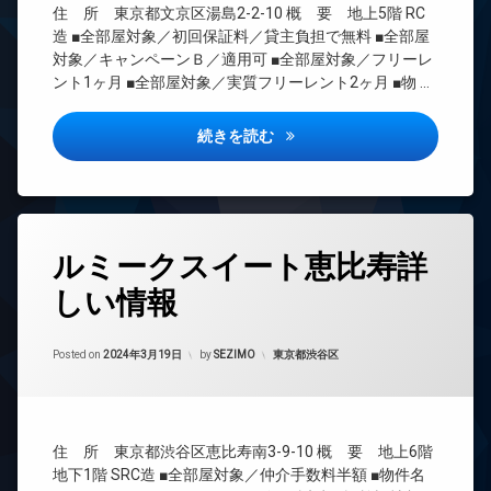
ー
住 所 東京都文京区湯島2-2-10 概 要 地上5階 RC
ナ
CS
オ
ー
造 ■全部屋対象／初回保証料／貸主負担で無料 ■全部屋
REIT
ー
ズ
対象／キャンペーンＢ／適用可 ■全部屋対象／フリーレ
系ブ
ト
ント1ヶ月 ■全部屋対象／実質フリーレント2ヶ月 ■物 …
バ
ラン
ロ
イ
ドマ
ッ
ク
ンシ
ク
アトリオフラッツ御茶ノ水詳し
続きを読む
置
ョン
デ
き
TV
ザ
場
ド
イ
宅
ア
ナ
配
ホ
ー
タ
ボ
ン
ルミークスイート恵比寿詳
ズ
グ
ッ
イ
ペ
ク
しい情報
24
ン
ッ
ス
時
タ
ト
間
敷
ー
可
Updated on
2024年3月19日
管
カテゴリー:
Posted on
2024年3月19日
by
SEZIMO
東京都渋谷区
地
ネ
分
理
内
ッ
譲
ゴ
ト
BS
賃
ミ
無
CATV
貸
置
料
住 所 東京都渋谷区恵比寿南3-9-10 概 要 地上6階
き
CS
宅
オ
地下1階 SRC造 ■全部屋対象／仲介手数料半額 ■物件名
場
配
REIT