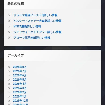
左サイドバー
ン
ク
ッ
最近の投稿
タ
ス
ト
ー
可
敷
ネ
ドゥーエ銀座イースト3詳しい情報
地
分
ッ
内
譲
ベルシードステアー大森北詳しい情報
ト
ゴ
賃
VISTA豊島詳しい情報
無
ミ
貸
料
シティウォーク王子デュー詳しい情報
置
宅
オ
き
アローマ王子本町詳しい情報
配
ー
場
ボ
ト
防
ッ
ロ
犯
ク
ッ
アーカイブ
カ
ス
ク
メ
敷
デ
ラ
地
2026年8月
ザ
駐
内
2026年7月
イ
車
ゴ
2026年6月
ナ
場
ミ
2026年5月
ー
置
2026年4月
駐
ズ
き
2026年3月
輪
ペ
場
2026年2月
場
ッ
2026年1月
防
ト
2025年12月
犯
可
2025年11月