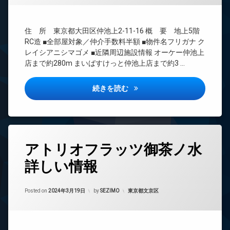
地
ト
BS
内
無
CATV
ゴ
料
住 所 東京都大田区仲池上2-11-16 概 要 地上5階
ミ
CS
エ
置
RC造 ■全部屋対象／仲介手数料半額 ■物件名フリガナ ク
TV
レ
き
レイシアニシマゴメ ■近隣周辺施設情報 オーケー仲池上
ド
ベ
場
店まで約280m まいばすけっと仲池上店まで約3 …
ア
ー
防
ホ
タ
犯
ン
ー
クレイシア西馬込詳しい情報
続きを読む
カ
イ
オ
メ
ン
ー
ラ
タ
ト
ー
ロ
ネ
ッ
タ
ッ
アトリオフラッツ御茶ノ水
ク
グ
ト
オ
詳しい情報
無
24
ー
料
時
ル
間
エ
電
Updated on
2024年3月19日
管
カテゴリー:
Posted on
2024年3月19日
by
SEZIMO
東京都文京区
レ
化
理
ベ
デ
ー
BS
ザ
タ
CATV
イ