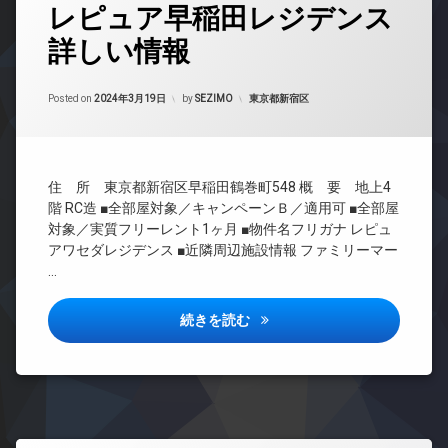
場
ロ
ッ
レピュア早稲田レジデンス
グ
ッ
ト
防
詳しい情報
ク
無
24
犯
料
時
カ
デ
間
メ
ザ
エ
Updated on
2024年3月19日
管
カテゴリー:
ラ
Posted on
2024年3月19日
by
SEZIMO
東京都新宿区
イ
レ
理
ナ
ベ
ー
ー
BS
ズ
タ
CATV
ー
バ
住 所 東京都新宿区早稲田鶴巻町548 概 要 地上4
CS
イ
オ
階 RC造 ■全部屋対象／キャンペーンＢ／適用可 ■全部屋
REIT
ク
ー
対象／実質フリーレント1ヶ月 ■物件名フリガナ レピュ
系ブ
置
ト
アワセダレジデンス ■近隣周辺施設情報 ファミリーマー
ラン
き
ロ
…
ドマ
場
ッ
ンシ
ク
ペ
ョン
レピュア早稲田レジデンス詳し
続きを読む
ッ
デ
TV
ト
ザ
ド
可
イ
ア
ナ
宅
ホ
ー
配
ン
ズ
ボ
イ
ッ
ペ