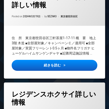
詳しい情報
24
時
間
Updated on
2024年3月20日
管
カテゴリー:
Posted on
2024年3月19日
by
SEZIMO
東京都世田谷区
理
BS
CATV
住 所 東京都世田谷区三軒茶屋1-17-11 概 要 地上
CS
3階 木造 ■全部屋対象／キャンペーンＣ／適用可 ■全部
REIT
屋対象／実質フリーレント0.5ヶ月 ■物件名フリガナ ヒ
系ブ
ューゲルハイムサンゲンヂャヤ ■近隣周辺施設情報 …
ラン
ドマ
ンシ
ヒューゲルハイム三軒茶屋詳し
続きを読む
ョン
TV
ド
ア
ホ
タ
ン
レジデンスホクサイ詳しい
グ
イ
情報
24
ン
時
タ