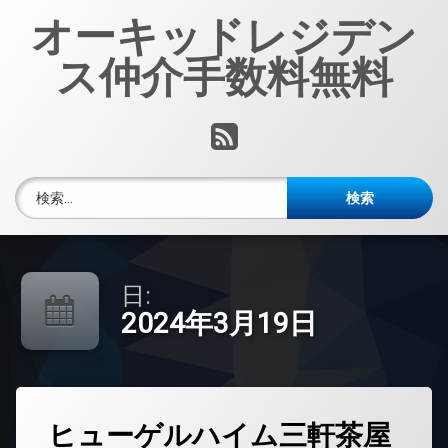
コ
オーキッドレジデン
ン
テ
ス仲介手数料無料
ン
ツ
へ
RSS
ス
キ
ッ
検索:
プ
日:
2024年3月19日
タ
ヒューゲルハイム三軒茶屋
グ