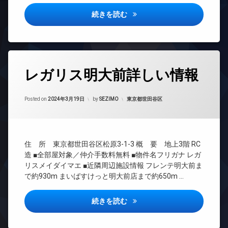
タ
場
ョン
ー
ドルチェヴィータ浅草橋詳しい
続きを読む
防
TV
オ
犯
ド
ー
カ
ア
ト
メ
ホ
ロ
ラ
ン
ッ
タ
イ
レガリス明大前詳しい情報
ク
グ
ン
デ
タ
24
ザ
Updated on
2024年3月19日
ー
時
カテゴリー:
Posted on
2024年3月19日
by
SEZIMO
東京都世田谷区
イ
ネ
間
ナ
ッ
管
ー
ト
理
ズ
無
BS
ペ
料
住 所 東京都世田谷区松原3-1-3 概 要 地上3階 RC
CATV
ッ
造 ■全部屋対象／仲介手数料無料 ■物件名フリガナ レガ
エ
ト
CS
リスメイダイマエ ■近隣周辺施設情報 フレンテ明大前ま
レ
可
ベ
で約930m まいばすけっと明大前店まで約650m …
REIT
宅
ー
系ブ
配
タ
ラン
レガリス明大前詳しい情報
続きを読む
ボ
ー
ドマ
ッ
ンシ
オ
ク
ョン
ー