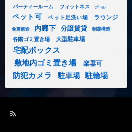
フィットネス
パーティールーム
プール
ペット可
ラウンジ
ペット足洗い場
内廊下
分譲賃貸
免震構造
制震構造
大型駐車場
各階ゴミ置き場
宅配ボックス
敷地内ゴミ置き場
楽器可
防犯カメラ
駐輪場
駐車場
RSS