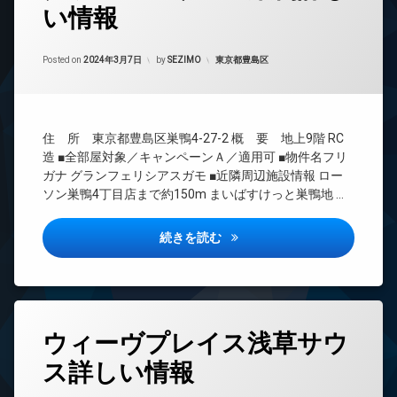
い情報
24
時
間
Updated on
2024年3月13日
管
カテゴリー:
Posted on
2024年3月7日
by
SEZIMO
東京都豊島区
理
BS
CATV
住 所 東京都豊島区巣鴨4-27-2 概 要 地上9階 RC
CS
造 ■全部屋対象／キャンペーンＡ／適用可 ■物件名フリ
REIT
ガナ グランフェリシアスガモ ■近隣周辺施設情報 ロー
系ブ
ソン巣鴨4丁目店まで約150m まいばすけっと巣鴨地 …
ラン
ドマ
ンシ
グランフェリシア巣鴨詳しい情
続きを読む
ョン
TV
ド
ア
ホ
タ
ン
ウィーヴプレイス浅草サウ
グ
イ
ス詳しい情報
24
ン
時
タ