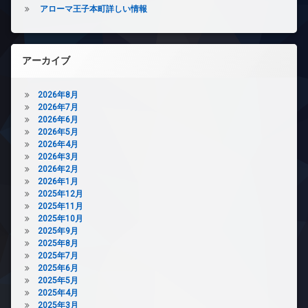
駐
レ
アローマ王子本町詳しい情報
ク
輪
ベ
置
場
ー
き
タ
場
ー
アーカイブ
ペ
オ
ッ
ー
ト
2026年8月
ト
可
2026年7月
ロ
2026年6月
宅
ッ
2026年5月
配
ク
2026年4月
ボ
デ
2026年3月
ッ
ザ
2026年2月
ク
イ
2026年1月
ス
ナ
2025年12月
敷
ー
2025年11月
地
ズ
2025年10月
内
2025年9月
宅
ゴ
2025年8月
配
ミ
2025年7月
ボ
置
2025年6月
ッ
き
2025年5月
ク
場
2025年4月
ス
防
2025年3月