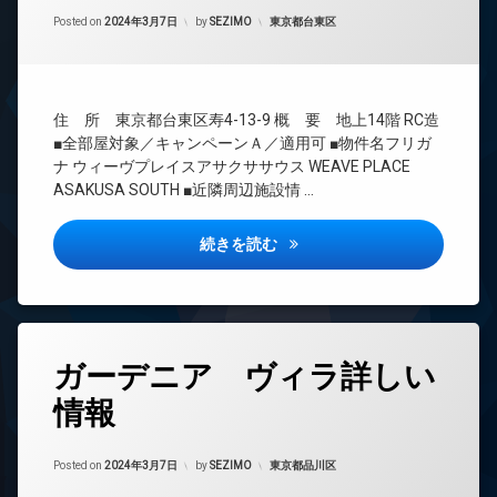
間
ー
Updated on
2024年3月13日
管
カテゴリー:
Posted on
2024年3月7日
by
SEZIMO
東京都台東区
ネ
理
ッ
ト
BS
無
CATV
料
住 所 東京都台東区寿4-13-9 概 要 地上14階 RC造
CS
エ
■全部屋対象／キャンペーンＡ／適用可 ■物件名フリガ
REIT
レ
ナ ウィーヴプレイスアサクササウス WEAVE PLACE
系ブ
ベ
ASAKUSA SOUTH ■近隣周辺施設情 …
ラン
ー
ドマ
タ
ンシ
ー
ウィーヴプレイス浅草サウス詳
続きを読む
ョン
オ
TV
ー
ド
ト
ア
ロ
ホ
ッ
タ
ン
ガーデニア ヴィラ詳しい
ク
グ
イ
デ
情報
24
ン
ザ
時
タ
イ
間
ー
ナ
Updated on
2024年3月13日
管
カテゴリー:
Posted on
2024年3月7日
by
SEZIMO
東京都品川区
ネ
ー
理
ッ