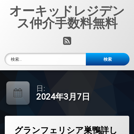
コ
オーキッドレジデン
ン
テ
ス仲介手数料無料
ン
ツ
へ
RSS
ス
キ
ッ
検索:
プ
日:
2024年3月7日
タ
グランフェリシア巣鴨詳し
グ