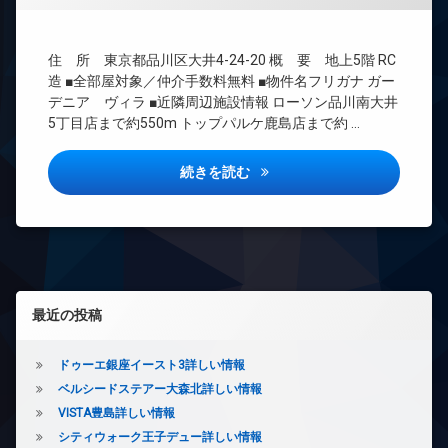
ズ
ト
BS
宅
無
CATV
配
料
住 所 東京都品川区大井4-24-20 概 要 地上5階 RC
ボ
CS
エ
ッ
造 ■全部屋対象／仲介手数料無料 ■物件名フリガナ ガー
REIT
レ
ク
デニア ヴィラ ■近隣周辺施設情報 ローソン品川南大井
系ブ
ベ
ス
5丁目店まで約550m トップパルケ鹿島店まで約 …
ラン
ー
敷
ドマ
タ
地
ンシ
ー
ガーデニア ヴィラ詳しい情報
続きを読む
内
ョン
オ
ゴ
TV
ー
ミ
ド
ト
置
ア
ロ
き
ホ
ッ
場
ン
ク
楽
左サイドバー
イ
デ
器
最近の投稿
ン
ザ
可
タ
イ
防
ー
ナ
ドゥーエ銀座イースト3詳しい情報
犯
ネ
ー
ベルシードステアー大森北詳しい情報
カ
ッ
ズ
メ
VISTA豊島詳しい情報
ト
バ
ラ
シティウォーク王子デュー詳しい情報
エ
イ