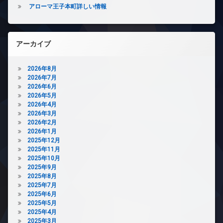
料
アローマ王子本町詳しい情報
ク
駐
エ
置
車
レ
き
場
ベ
場
ー
駐
アーカイブ
ペ
タ
輪
ッ
ー
場
ト
2026年8月
オ
可
2026年7月
ー
2026年6月
宅
ト
2026年5月
配
ロ
2026年4月
ボ
ッ
2026年3月
ッ
ク
2026年2月
ク
デ
2026年1月
ス
ザ
2025年12月
敷
イ
2025年11月
地
ナ
2025年10月
内
ー
2025年9月
ゴ
ズ
2025年8月
ミ
2025年7月
バ
置
2025年6月
イ
き
2025年5月
ク
場
2025年4月
置
防
2025年3月