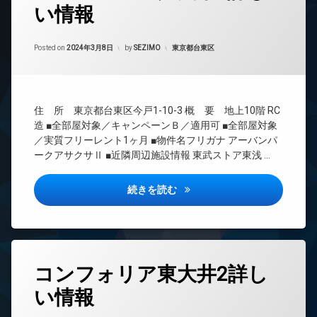
い情報
24
時
間
Updated on
2024年3月13日
管
カテゴリー:
Posted on
2024年3月8日
by
SEZIMO
東京都台東区
理
BS
CATV
住 所 東京都台東区今戸1-10-3 概 要 地上10階 RC
CS
造 ■全部屋対象／キャンペーンＢ／適用可 ■全部屋対象
REIT
／実質フリーレント1ヶ月 ■物件名フリガナ アーバンパ
系ブ
ークアサクサⅡ ■近隣周辺施設情報 東武ストア東浅 …
ラン
ドマ
ンシ
アーバンパーク浅草2詳しい情
続きを読む
ョン
TV
ド
ア
ホ
タ
ン
コンフォリア東大井2詳し
グ
イ
い情報
24
ン
時
タ