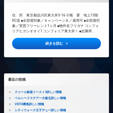
ズ
ト
BS
バ
無
CATV
イ
料
住 所 東京都品川区東大井3-16-3 概 要 地上15階
ク
CS
エ
置
RC造 ■全部屋対象／キャンペーンＢ／適用可 ■全部屋対
REIT
レ
き
象／実質フリーレント1ヶ月 ■物件名フリガナ コンフォ
系ブ
ベ
場
リアヒガシオオイ1 コンフォリア東大井Ⅰ ■近隣周 …
ラン
ー
ペ
ドマ
タ
ッ
ンシ
ー
コンフォリア東大井1詳しい情
続きを読む
ト
ョン
オ
可
TV
ー
敷
ド
ト
地
ア
ロ
内
ホ
ッ
ゴ
ン
ク
ミ
左サイドバー
イ
デ
置
最近の投稿
ン
ザ
き
タ
イ
場
ー
ナ
ドゥーエ銀座イースト3詳しい情報
防
ネ
ー
ベルシードステアー大森北詳しい情報
犯
ッ
ズ
カ
VISTA豊島詳しい情報
ト
バ
メ
無
シティウォーク王子デュー詳しい情報
イ
ラ