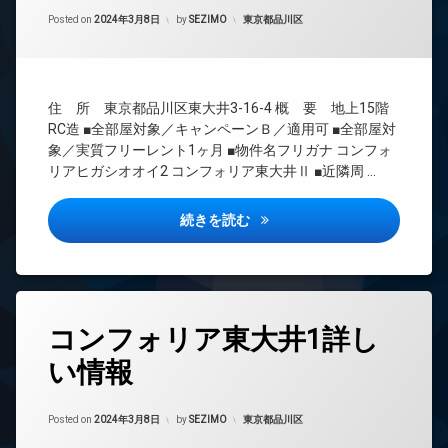
間
ー
Updated on
2024年3月13日
管
カテゴリー:
Posted on
2024年3月8日
by
SEZIMO
東京都品川区
ネ
理
ッ
ト
BS
無
CATV
料
住 所 東京都品川区東大井3-16-4 概 要 地上15階
CS
エ
RC造 ■全部屋対象／キャンペーンＢ／適用可 ■全部屋対
REIT
レ
象／実質フリーレント1ヶ月 ■物件名フリガナ コンフォ
系ブ
ベ
リアヒガシオオイ2 コンフォリア東大井Ⅱ ■近隣周 …
ラン
ー
ドマ
タ
ンシ
ー
コンフォリア東大井2詳しい情
続きを読む
ョン
オ
TV
ー
ド
ト
ア
ロ
ホ
ッ
タ
ン
コンフォリア東大井1詳し
ク
グ
イ
デ
い情報
24
ン
ザ
時
タ
イ
間
ー
ナ
Updated on
2024年3月13日
管
カテゴリー:
Posted on
2024年3月8日
by
SEZIMO
東京都品川区
ネ
ー
理
ッ