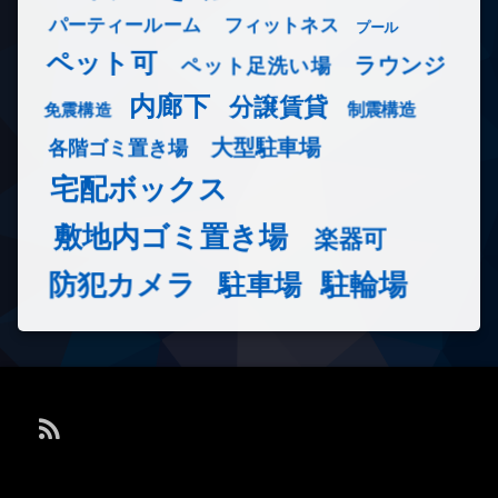
フィットネス
パーティールーム
プール
ペット可
ラウンジ
ペット足洗い場
内廊下
分譲賃貸
免震構造
制震構造
大型駐車場
各階ゴミ置き場
宅配ボックス
敷地内ゴミ置き場
楽器可
防犯カメラ
駐輪場
駐車場
RSS