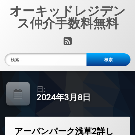
コ
オーキッドレジデン
ン
テ
ス仲介手数料無料
ン
ツ
へ
RSS
ス
キ
ッ
検索:
プ
日:
2024年3月8日
タ
アーバンパーク浅草2詳し
グ