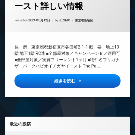
ースト詳しい情報
24
時
間
Updated on
2024年3月13日
管
カテゴリー:
Posted on
2024年3月12日
by
SEZIMO
東京都新宿区
理
BS
CATV
住 所 東京都都新宿区市谷田町2-1-1 概 要 地上13
CS
階 地下1階 RC造 ■全部屋対象／キャンペーンＢ／適用可
REIT
■全部屋対象／実質フリーレント1ヶ月 ■物件名フリガナ
系ブ
ザ・パークハビオイチガヤイースト The Pa …
ラン
ドマ
ンシ
ザ・パークハビオ市ヶ谷イース
続きを読む
ョン
TV
ド
ア
ホ
ン
左サイドバー
イ
最近の投稿
ン
タ