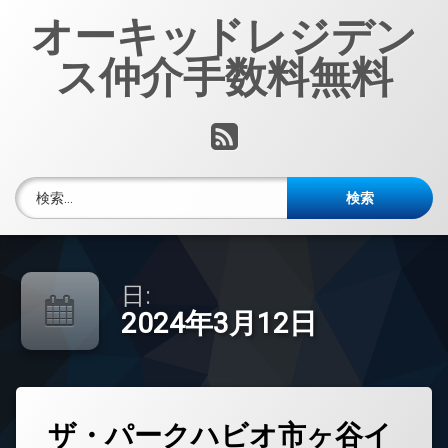
コ
オーキッドレジデン
ン
テ
ス仲介手数料無料
ン
ツ
へ
RSS
ス
キ
ッ
検索:
プ
日:
2024年3月12日
タ
ザ・パークハビオ市ヶ谷イ
グ