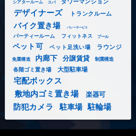
タワーマンション
シアタールーム
スパ
デザイナーズ
トランクルーム
バイク置き場
バレーサービス
フィットネス
パーティールーム
プール
ペット可
ラウンジ
ペット足洗い場
内廊下
分譲賃貸
免震構造
制震構造
大型駐車場
各階ゴミ置き場
宅配ボックス
敷地内ゴミ置き場
楽器可
防犯カメラ
駐輪場
駐車場